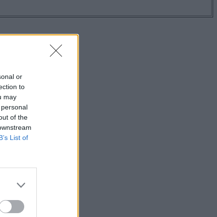
sonal or
ection to
ou may
 personal
out of the
 downstream
B’s List of