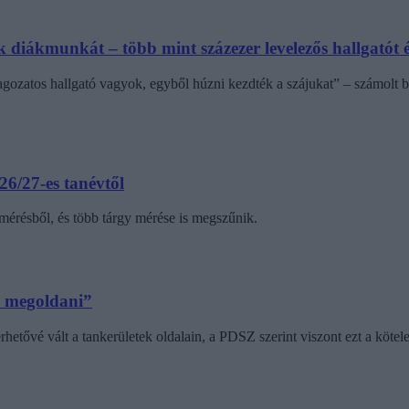
diákmunkát – több mint százezer levelezős hallgatót é
agozatos hallgató vagyok, egyből húzni kezdték a szájukat” – számolt b
6/27-es tanévtől
amérésből, és több tárgy mérése is megszűnik.
m megoldani”
érhetővé vált a tankerületek oldalain, a PDSZ szerint viszont ezt a kötel