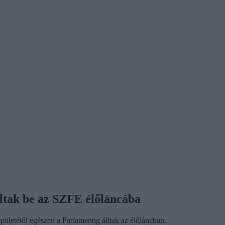
lltak be az SZFE élőláncába
letétől egészen a Parlamentig álltak az élőláncban.