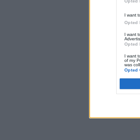
Opted 
I want t
Opted 
I want 
Advertis
Opted 
I want t
of my P
was col
Opted 