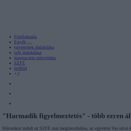
Felsőoktatás
Egyéb
egyetemek átalakítása
szfe átalakítása
magnacarta universitas
SZFE
belföld
+2
"Harmadik figyelmeztetés" - több ezren á
Háromkor indult az SZFE mai megmozdulása, az egyetem Vas utcai épü