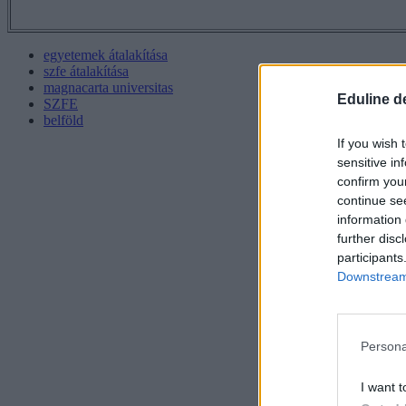
egyetemek átalakítása
szfe átalakítása
magnacarta universitas
Eduline d
SZFE
belföld
If you wish 
sensitive in
confirm you
continue se
information 
further disc
participants
Downstream 
Persona
I want t