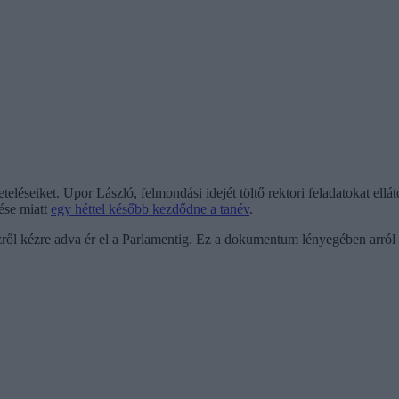
eléseiket. Upor László, felmondási idejét töltő rektori feladatokat ellátó 
ése miatt
egy héttel később kezdődne a tanév
.
ről kézre adva ér el a Parlamentig. Ez a dokumentum lényegében arról 