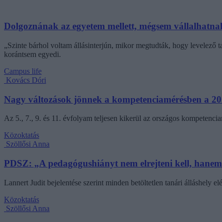
Dolgoznának az egyetem mellett, mégsem vállalhatnak 
„Szinte bárhol voltam állásinterjún, mikor megtudták, hogy levelező t
korántsem egyedi.
Campus life
Kovács Dóri
Nagy változások jönnek a kompetenciamérésben a 202
Az 5., 7., 9. és 11. évfolyam teljesen kikerül az országos kompetenci
Közoktatás
Szöllősi Anna
PDSZ: „A pedagógushiányt nem elrejteni kell, hane
Lannert Judit bejelentése szerint minden betöltetlen tanári álláshely el
Közoktatás
Szöllősi Anna