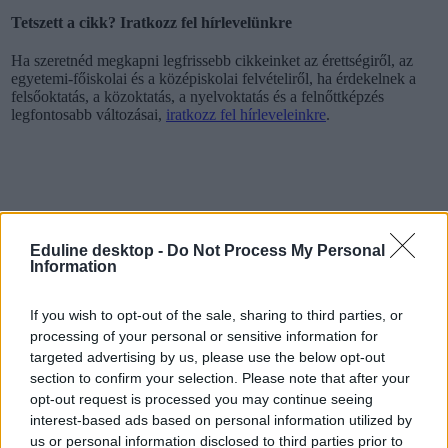
Tetszett a cikk? Iratkozz fel hírlevelünkre
Ha szeretnéd megkapni legfrissebb cikkeinket az érettségiről, az
egyetemi-főiskolai és a középiskolai felvételiről, ha érdekelnek a
felsőoktatás, a közoktatás, a nyelvoktatás és a felnőttképzés
legfontosabb változásai,
iratkozz fel hírleveleinkre
.
Eduline desktop -
Do Not Process My Personal
Information
If you wish to opt-out of the sale, sharing to third parties, or
processing of your personal or sensitive information for
targeted advertising by us, please use the below opt-out
section to confirm your selection. Please note that after your
opt-out request is processed you may continue seeing
interest-based ads based on personal information utilized by
us or personal information disclosed to third parties prior to