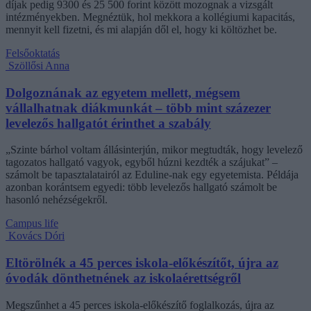
díjak pedig 9300 és 25 500 forint között mozognak a vizsgált
intézményekben. Megnéztük, hol mekkora a kollégiumi kapacitás,
mennyit kell fizetni, és mi alapján dől el, hogy ki költözhet be.
Felsőoktatás
Szöllősi Anna
Dolgoznának az egyetem mellett, mégsem
vállalhatnak diákmunkát – több mint százezer
levelezős hallgatót érinthet a szabály
„Szinte bárhol voltam állásinterjún, mikor megtudták, hogy levelező
tagozatos hallgató vagyok, egyből húzni kezdték a szájukat” –
számolt be tapasztalatairól az Eduline-nak egy egyetemista. Példája
azonban korántsem egyedi: több levelezős hallgató számolt be
hasonló nehézségekről.
Campus life
Kovács Dóri
Eltörölnék a 45 perces iskola-előkészítőt, újra az
óvodák dönthetnének az iskolaérettségről
Megszűnhet a 45 perces iskola-előkészítő foglalkozás, újra az