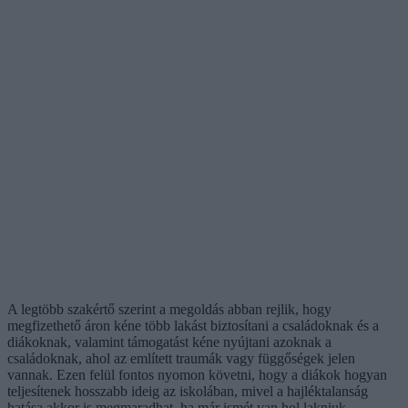
A legtöbb szakértő szerint a megoldás abban rejlik, hogy
megfizethető áron kéne több lakást biztosítani a családoknak és a
diákoknak, valamint támogatást kéne nyújtani azoknak a
családoknak, ahol az említett traumák vagy függőségek jelen
vannak. Ezen felül fontos nyomon követni, hogy a diákok hogyan
teljesítenek hosszabb ideig az iskolában, mivel a hajléktalanság
hatása akkor is megmaradhat, ha már ismét van hol lakniuk.