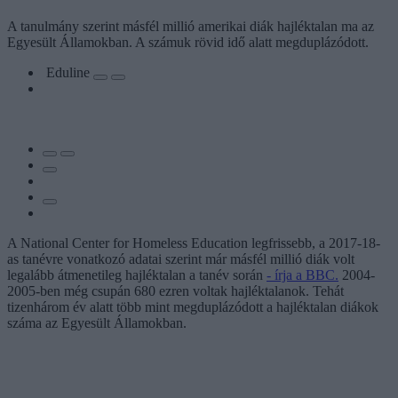
A tanulmány szerint másfél millió amerikai diák hajléktalan ma az
Egyesült Államokban. A számuk rövid idő alatt megduplázódott.
Eduline
A National Center for Homeless Education legfrissebb, a 2017-18-
as tanévre vonatkozó adatai szerint már másfél millió diák volt
legalább átmenetileg hajléktalan a tanév során
- írja a BBC.
2004-
2005-ben még csupán 680 ezren voltak hajléktalanok. Tehát
tizenhárom év alatt több mint megduplázódott a hajléktalan diákok
száma az Egyesült Államokban.