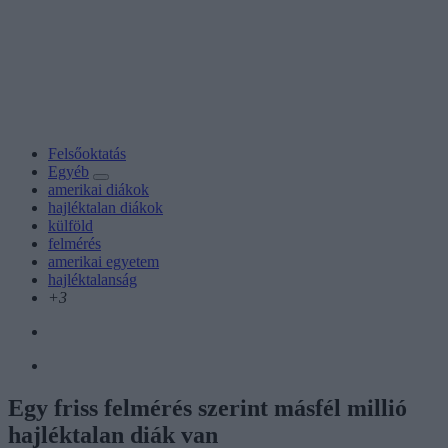
Felsőoktatás
Egyéb
amerikai diákok
hajléktalan diákok
külföld
felmérés
amerikai egyetem
hajléktalanság
+3
Egy friss felmérés szerint másfél millió
hajléktalan diák van