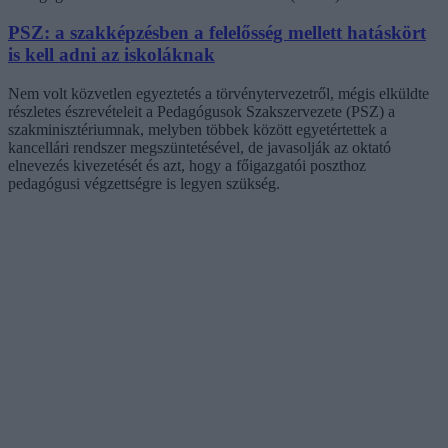
PSZ: a szakképzésben a felelősség mellett hatáskört
is kell adni az iskoláknak
Nem volt közvetlen egyeztetés a törvénytervezetről, mégis elküldte
részletes észrevételeit a Pedagógusok Szakszervezete (PSZ) a
szakminisztériumnak, melyben többek között egyetértettek a
kancellári rendszer megszüntetésével, de javasolják az oktató
elnevezés kivezetését és azt, hogy a főigazgatói poszthoz
pedagógusi végzettségre is legyen szükség.