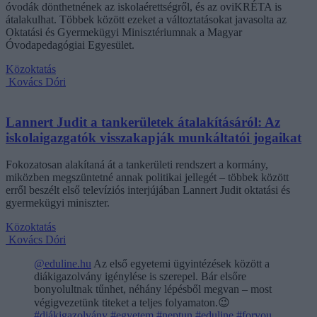
óvodák dönthetnének az iskolaérettségről, és az oviKRÉTA is
átalakulhat. Többek között ezeket a változtatásokat javasolta az
Oktatási és Gyermekügyi Minisztériumnak a Magyar
Óvodapedagógiai Egyesület.
Közoktatás
Kovács Dóri
Lannert Judit a tankerületek átalakításáról: Az
iskolaigazgatók visszakapják munkáltatói jogaikat
Fokozatosan alakítaná át a tankerületi rendszert a kormány,
miközben megszüntetné annak politikai jellegét – többek között
erről beszélt első televíziós interjújában Lannert Judit oktatási és
gyermekügyi miniszter.
Közoktatás
Kovács Dóri
@eduline.hu
Az első egyetemi ügyintézések között a
diákigazolvány igénylése is szerepel. Bár elsőre
bonyolultnak tűnhet, néhány lépésből megvan – most
végigvezetünk titeket a teljes folyamaton.😉
#diákigazolvány
#egyetem
#neptun
#eduline
#foryou