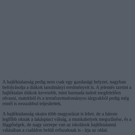
A hajléktalanság pedig nem csak egy gazdasági helyzet, nagyban
befolyásolja a diákok tanulmányi eredményeit is. A jelentés szerint a
hajléktalan diákok kevesebb, mint harmada tudott megfelelően
olvasni, matekból és a természettudományos tárgyakból pedig még
ennél is rosszabbul teljesítettek.
A hajléktalanság okaira több magyarázat is lehet, de a három
legfőbb oknak a lakáspiaci válság, a munkahelyek megszűnése, és a
függőségek, de nagy szerepe van az iskolások hajléktalanná
válásában a családon belüli erőszaknak is - írja az oldal.