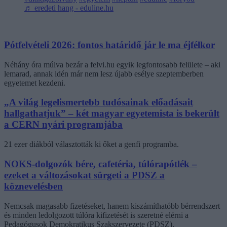
♬ eredeti hang - eduline.hu
Pótfelvételi 2026: fontos határidő jár le ma éjfélkor
Néhány óra múlva bezár a felvi.hu egyik legfontosabb felülete – aki
lemarad, annak idén már nem lesz újabb esélye szeptemberben
egyetemet kezdeni.
„A világ legelismertebb tudósainak előadásait
hallgathatjuk” – két magyar egyetemista is bekerült
a CERN nyári programjába
21 ezer diákból választották ki őket a genfi programba.
NOKS-dolgozók bére, cafetéria, túlórapótlék –
ezeket a változásokat sürgeti a PDSZ a
köznevelésben
Nemcsak magasabb fizetéseket, hanem kiszámíthatóbb bérrendszert
és minden ledolgozott túlóra kifizetését is szeretné elérni a
Pedagógusok Demokratikus Szakszervezete (PDSZ).