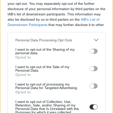
your opt-out. You may separately opt-out of the further
disclosure of your personal information by third parties on the
amerikai diákok
IAB’s list of downstream participants. This information may
hajléktalan diákok
külföld
also be disclosed by us to third parties on the
IAB’s List of
felmérés
Downstream Participants
that may further disclose it to other
amerikai egyetem
third parties.
hajléktalanság
Personal Data Processing Opt Outs
I want to opt-out of the Sharing of my
personal data.
Opted In
I want to opt-out of the Sale of my
Personal Data.
Opted In
I want to opt-out of processing my
Personal Data for Targeted Advertising.
Opted In
I want to opt-out of Collection, Use,
Retention, Sale, and/or Sharing of my
Personal Data that Is Unrelated with the
Purposes for which it was collected.