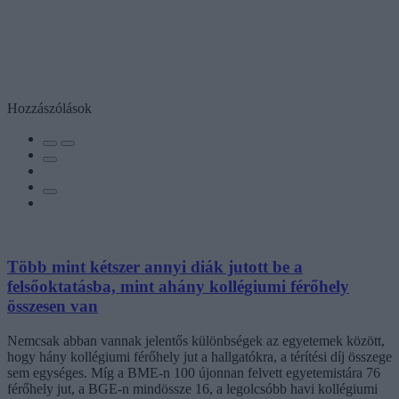
Hozzászólások
Több mint kétszer annyi diák jutott be a
felsőoktatásba, mint ahány kollégiumi férőhely
összesen van
Nemcsak abban vannak jelentős különbségek az egyetemek között,
hogy hány kollégiumi férőhely jut a hallgatókra, a térítési díj összege
sem egységes. Míg a BME-n 100 újonnan felvett egyetemistára 76
férőhely jut, a BGE-n mindössze 16, a legolcsóbb havi kollégiumi