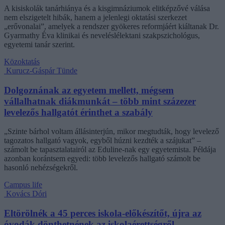
A kisiskolák tanárhiánya és a kisgimnáziumok elitképzővé válása
nem elszigetelt hibák, hanem a jelenlegi oktatási szerkezet
„erővonalai”, amelyek a rendszer gyökeres reformjáért kiáltanak Dr.
Gyarmathy Éva klinikai és neveléslélektani szakpszichológus,
egyetemi tanár szerint.
Közoktatás
Kurucz-Gáspár Tünde
Dolgoznának az egyetem mellett, mégsem
vállalhatnak diákmunkát – több mint százezer
levelezős hallgatót érinthet a szabály
„Szinte bárhol voltam állásinterjún, mikor megtudták, hogy levelező
tagozatos hallgató vagyok, egyből húzni kezdték a szájukat” –
számolt be tapasztalatairól az Eduline-nak egy egyetemista. Példája
azonban korántsem egyedi: több levelezős hallgató számolt be
hasonló nehézségekről.
Campus life
Kovács Dóri
Eltörölnék a 45 perces iskola-előkészítőt, újra az
óvodák dönthetnének az iskolaérettségről