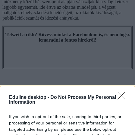
intézmény közül hét szempont alapján választják ki a világ kétezer
legjobb egyetemét, ide értve az oktatás minőségét, a végzett
hallgatók elhelyezkedési lehetőségeit, az oktatók kiválóságát, a
publikációk számát és idézési arányukat.
Tetszett a cikk? Kövess minket a Facebookon is, és nem fogsz
lemaradni a fontos hírekről!
Eduline desktop -
Do Not Process My Personal
Information
If you wish to opt-out of the sale, sharing to third parties, or
processing of your personal or sensitive information for
targeted advertising by us, please use the below opt-out