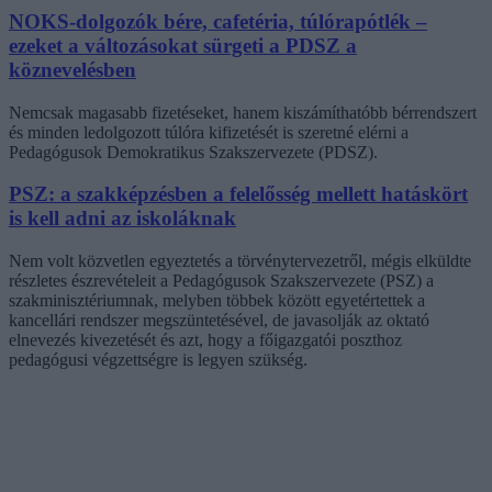
NOKS-dolgozók bére, cafetéria, túlórapótlék –
ezeket a változásokat sürgeti a PDSZ a
köznevelésben
Nemcsak magasabb fizetéseket, hanem kiszámíthatóbb bérrendszert
és minden ledolgozott túlóra kifizetését is szeretné elérni a
Pedagógusok Demokratikus Szakszervezete (PDSZ).
PSZ: a szakképzésben a felelősség mellett hatáskört
is kell adni az iskoláknak
Nem volt közvetlen egyeztetés a törvénytervezetről, mégis elküldte
részletes észrevételeit a Pedagógusok Szakszervezete (PSZ) a
szakminisztériumnak, melyben többek között egyetértettek a
kancellári rendszer megszüntetésével, de javasolják az oktató
elnevezés kivezetését és azt, hogy a főigazgatói poszthoz
pedagógusi végzettségre is legyen szükség.