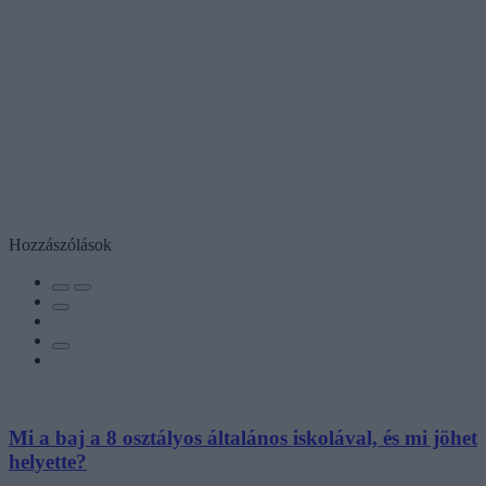
Hozzászólások
Mi a baj a 8 osztályos általános iskolával, és mi jöhet
helyette?