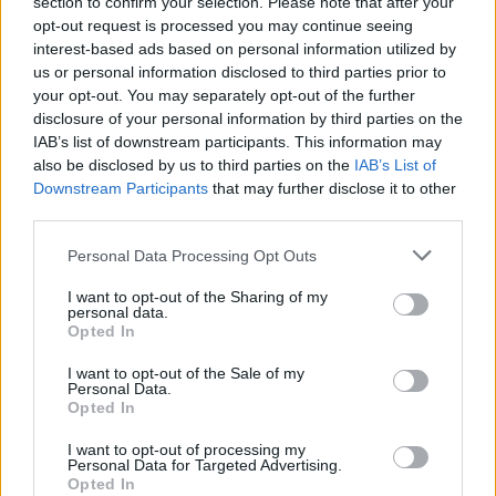
section to confirm your selection. Please note that after your
opt-out request is processed you may continue seeing
interest-based ads based on personal information utilized by
us or personal information disclosed to third parties prior to
your opt-out. You may separately opt-out of the further
disclosure of your personal information by third parties on the
egyetem
IAB’s list of downstream participants. This information may
felsőoktatási rangsor
also be disclosed by us to third parties on the
IAB’s List of
legjobb egyetemek
Downstream Participants
that may further disclose it to other
egyetemi rangsor
third parties.
CWUR rangsor
belföld
Personal Data Processing Opt Outs
legjobb felsőoktatási intézmények
I want to opt-out of the Sharing of my
personal data.
Opted In
I want to opt-out of the Sale of my
Personal Data.
Opted In
I want to opt-out of processing my
Personal Data for Targeted Advertising.
Opted In