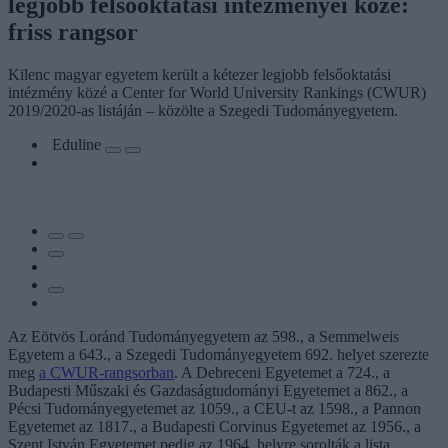
legjobb felsőoktatási intézményei közé:
friss rangsor
Kilenc magyar egyetem került a kétezer legjobb felsőoktatási
intézmény közé a Center for World University Rankings (CWUR)
2019/2020-as listáján – közölte a Szegedi Tudományegyetem.
Eduline
Az Eötvös Loránd Tudományegyetem az 598., a Semmelweis
Egyetem a 643., a Szegedi Tudományegyetem 692. helyet szerezte
meg
a CWUR-rangsorban
. A Debreceni Egyetemet a 724., a
Budapesti Műszaki és Gazdaságtudományi Egyetemet a 862., a
Pécsi Tudományegyetemet az 1059., a CEU-t az 1598., a Pannon
Egyetemet az 1817., a Budapesti Corvinus Egyetemet az 1956., a
Szent István Egyetemet pedig az 1964. helyre sorolták a lista