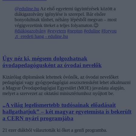
@eduline.hu
Az első egyetemi ügyintézések között a
diákigazolvány igénylése is szerepel. Bár elsőre
bonyolultnak tűnhet, néhány lépésből megvan – most
végigvezetünk titeket a teljes folyamaton.😉
#diákigazolvány
#egyetem
#neptun
#eduline
#foryou
♬ eredeti hang - eduline.hu
Úgy néz ki, mégsem dolgozhatnak
óvodapedagógusként az óvodai nevelők
Kizárólag diplomások lehetnek óvónők, az óvodai nevelőket
pedagógiai vagy gyógypedagógiai asszisztensként lehet alkalmazni
a Magyar Óvodapedagógiai Egyesület (MOE) javaslata alapján,
melyet a szervezet az oktatási minisztériumhoz nyújtott be.
„A világ legelismertebb tudósainak előadásait
hallgathatjuk” – két magyar egyetemista is bekerült
a CERN nyári programjába
21 ezer diákból választották ki őket a genfi programba.