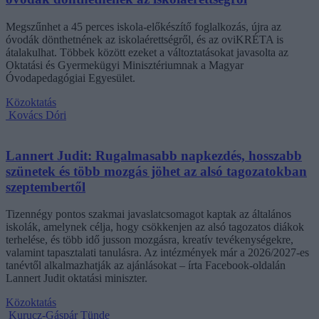
Megszűnhet a 45 perces iskola-előkészítő foglalkozás, újra az
óvodák dönthetnének az iskolaérettségről, és az oviKRÉTA is
átalakulhat. Többek között ezeket a változtatásokat javasolta az
Oktatási és Gyermekügyi Minisztériumnak a Magyar
Óvodapedagógiai Egyesület.
Közoktatás
Kovács Dóri
Lannert Judit: Rugalmasabb napkezdés, hosszabb
szünetek és több mozgás jöhet az alsó tagozatokban
szeptembertől
Tizennégy pontos szakmai javaslatcsomagot kaptak az általános
iskolák, amelynek célja, hogy csökkenjen az alsó tagozatos diákok
terhelése, és több idő jusson mozgásra, kreatív tevékenységekre,
valamint tapasztalati tanulásra. Az intézmények már a 2026/2027-es
tanévtől alkalmazhatják az ajánlásokat – írta Facebook-oldalán
Lannert Judit oktatási miniszter.
Közoktatás
Kurucz-Gáspár Tünde