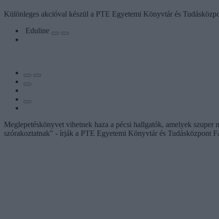
Különleges akcióval készül a PTE Egyetemi Könyvtár és Tudásközpon
Eduline
Meglepetéskönyvet vihetnek haza a pécsi hallgatók, amelyek szuper n
szórakoztatnak" - írják a PTE Egyetemi Könyvtár és Tudásközpont F