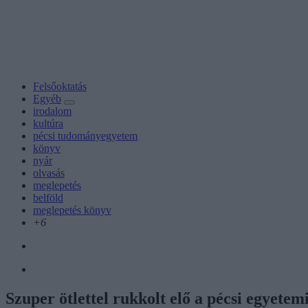
Felsőoktatás
Egyéb
irodalom
kultúra
pécsi tudományegyetem
könyv
nyár
olvasás
meglepetés
belföld
meglepetés könyv
+6
Szuper ötlettel rukkolt elő a pécsi egyetem