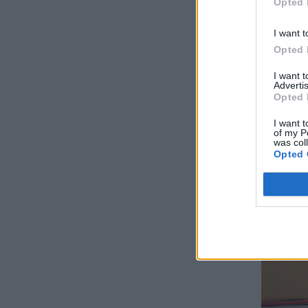
Opted 
I want t
Opted 
I want 
Advertis
Opted 
I want t
of my P
was col
Opted 