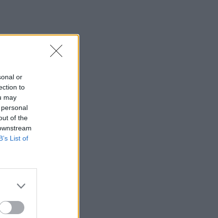
sonal or
ection to
ou may
 personal
out of the
 downstream
B’s List of