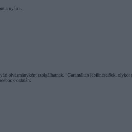
t a nyárra.
yári olvasmányként szolgálhatnak. "Garantáltan lebilincselőek, olykor
acebook-oldalán.