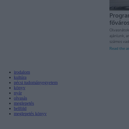
irodalom
kultúra
pécsi tudományegyetem
könyv
nyár
olvasás
meglepetés
belföld
meglepetés könyv