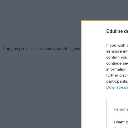
Eduline d
If you wish 
Hogy mégse teljes zsákbamacskáról legyen szó, a választásban segíte
sensitive in
confirm you
continue se
information 
further disc
participants
Downstream 
Persona
I want t