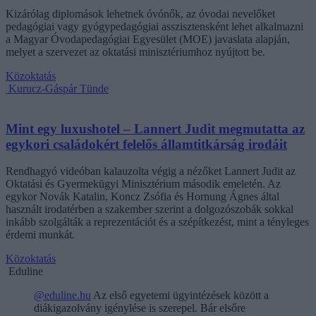
Kizárólag diplomások lehetnek óvónők, az óvodai nevelőket
pedagógiai vagy gyógypedagógiai asszisztensként lehet alkalmazni
a Magyar Óvodapedagógiai Egyesület (MOE) javaslata alapján,
melyet a szervezet az oktatási minisztériumhoz nyújtott be.
Közoktatás
Kurucz-Gáspár Tünde
Mint egy luxushotel – Lannert Judit megmutatta az
egykori családokért felelős államtitkárság irodáit
Rendhagyó videóban kalauzolta végig a nézőket Lannert Judit az
Oktatási és Gyermekügyi Minisztérium második emeletén. Az
egykor Novák Katalin, Koncz Zsófia és Hornung Ágnes által
használt irodatérben a szakember szerint a dolgozószobák sokkal
inkább szolgálták a reprezentációt és a szépítkezést, mint a tényleges
érdemi munkát.
Közoktatás
Eduline
@eduline.hu
Az első egyetemi ügyintézések között a
diákigazolvány igénylése is szerepel. Bár elsőre