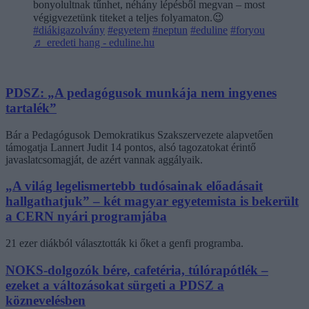
bonyolultnak tűnhet, néhány lépésből megvan – most
végigvezetünk titeket a teljes folyamaton.😉
#diákigazolvány
#egyetem
#neptun
#eduline
#foryou
♬ eredeti hang - eduline.hu
PDSZ: „A pedagógusok munkája nem ingyenes
tartalék”
Bár a Pedagógusok Demokratikus Szakszervezete alapvetően
támogatja Lannert Judit 14 pontos, alsó tagozatokat érintő
javaslatcsomagját, de azért vannak aggályaik.
„A világ legelismertebb tudósainak előadásait
hallgathatjuk” – két magyar egyetemista is bekerült
a CERN nyári programjába
21 ezer diákból választották ki őket a genfi programba.
NOKS-dolgozók bére, cafetéria, túlórapótlék –
ezeket a változásokat sürgeti a PDSZ a
köznevelésben