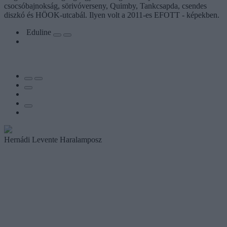
csocsóbajnokság, sörivóverseny, Quimby, Tankcsapda, csendes
diszkó és HÖOK-utcabál. Ilyen volt a 2011-es EFOTT - képekben.
Eduline
Hernádi Levente Haralamposz