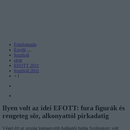
Felsőoktatás
Egyéb
fesztivál
efott
EFOTT 2011
fesztivál 2011
+1
Ilyen volt az idei EFOTT: fura figurák és
rengeteg sör, alkonyattól pirkadatig
Véget ért az ország legnagyobb hallgatói bulija Szolnokon: volt