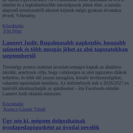
elmélet és a legkülönbözőbb iskolatípusok jöttek létre, a tanulás
alapvető természetéről alkotott képünk mégis gyakran tévutakra
tévedt. Vélemény.
Közoktatás
Fóti Péter
Lannert Judit: Rugalmasabb napkezdés, hosszabb
szünetek és több mozgás jöhet az alsó tagozatokban
szeptembertől
Tizennégy pontos szakmai javaslatcsomagot kaptak az általános
iskolák, amelynek célja, hogy csökkenjen az alsó tagozatos diákok
terhelése, és több idő jusson mozgásra, kreatív tevékenységekre,
valamint tapasztalati tanulásra. Az intézmények már a 2026/2027-es
tanévtől alkalmazhatják az ajánlásokat – írta Facebook-oldalán
Lannert Judit oktatási miniszter.
Közoktatás
Kurucz-Gáspár Tünde
Úgy néz ki, mégsem dolgozhatnak
óvodapedagógusként az óvodai nevelők