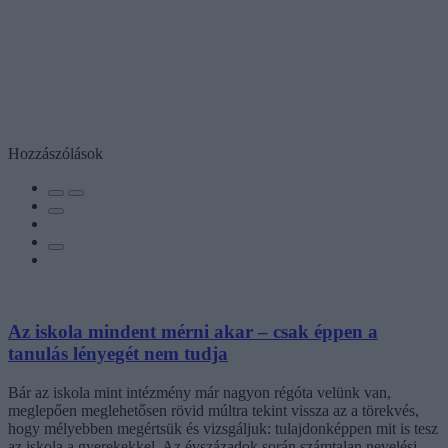
Hozzászólások
Az iskola mindent mérni akar – csak éppen a
tanulás lényegét nem tudja
Bár az iskola mint intézmény már nagyon régóta velünk van,
meglepően meglehetősen rövid múltra tekint vissza az a törekvés,
hogy mélyebben megértsük és vizsgáljuk: tulajdonképpen mit is tesz
az iskola a gyerekekkel. Az évszázadok során számtalan nevelési