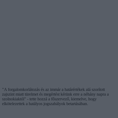
"A forgalomkorlátozás és az immár a határértékek alá szorított
zajszint miatt türelmet és megértést kérünk erre a néhány napra a
szolnokiaktól" - tette hozzá a főszervező, kiemelve, hogy
elkötelezettek a hatályos jogszabályok betartásában.