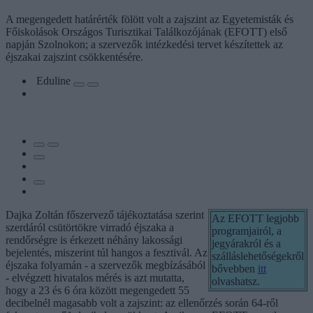
A megengedett határérték fölött volt a zajszint az Egyetemisták és
Főiskolások Országos Turisztikai Találkozójának (EFOTT) első
napján Szolnokon; a szervezők intézkedési tervet készítettek az
éjszakai zajszint csökkentésére.
Eduline
Dajka Zoltán főszervező tájékoztatása szerint
Az EFOTT legjobb
szerdáról csütörtökre virradó éjszaka a
programjairól, a
rendőrségre is érkezett néhány lakossági
jegyárakról és a
bejelentés, miszerint túl hangos a fesztivál. Az
szálláslehetőségekről
éjszaka folyamán - a szervezők megbízásából
bővebben
itt
- elvégzett hivatalos mérés is azt mutatta,
olvashatsz.
hogy a 23 és 6 óra között megengedett 55
decibelnél magasabb volt a zajszint: az ellenőrzés során 64-ről