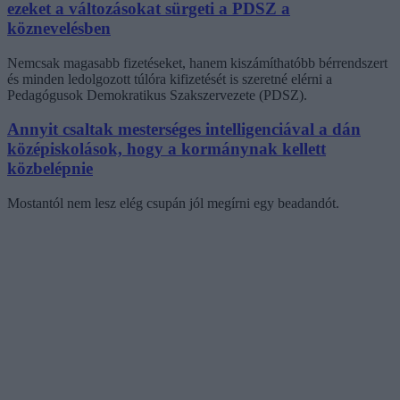
ezeket a változásokat sürgeti a PDSZ a
köznevelésben
Nemcsak magasabb fizetéseket, hanem kiszámíthatóbb bérrendszert
és minden ledolgozott túlóra kifizetését is szeretné elérni a
Pedagógusok Demokratikus Szakszervezete (PDSZ).
Annyit csaltak mesterséges intelligenciával a dán
középiskolások, hogy a kormánynak kellett
közbelépnie
Mostantól nem lesz elég csupán jól megírni egy beadandót.