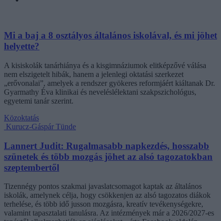
Mi a baj a 8 osztályos általános iskolával, és mi jöhet
helyette?
A kisiskolák tanárhiánya és a kisgimnáziumok elitképzővé válása
nem elszigetelt hibák, hanem a jelenlegi oktatási szerkezet
„erővonalai”, amelyek a rendszer gyökeres reformjáért kiáltanak Dr.
Gyarmathy Éva klinikai és neveléslélektani szakpszichológus,
egyetemi tanár szerint.
Közoktatás
Kurucz-Gáspár Tünde
Lannert Judit: Rugalmasabb napkezdés, hosszabb
szünetek és több mozgás jöhet az alsó tagozatokban
szeptembertől
Tizennégy pontos szakmai javaslatcsomagot kaptak az általános
iskolák, amelynek célja, hogy csökkenjen az alsó tagozatos diákok
terhelése, és több idő jusson mozgásra, kreatív tevékenységekre,
valamint tapasztalati tanulásra. Az intézmények már a 2026/2027-es