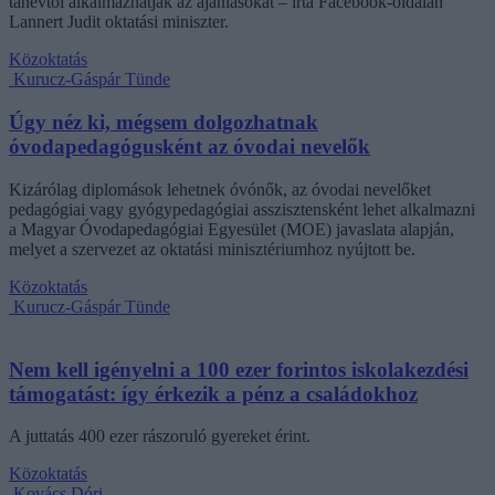
tanévtől alkalmazhatják az ajánlásokat – írta Facebook-oldalán
Lannert Judit oktatási miniszter.
Közoktatás
Kurucz-Gáspár Tünde
Úgy néz ki, mégsem dolgozhatnak
óvodapedagógusként az óvodai nevelők
Kizárólag diplomások lehetnek óvónők, az óvodai nevelőket
pedagógiai vagy gyógypedagógiai asszisztensként lehet alkalmazni
a Magyar Óvodapedagógiai Egyesület (MOE) javaslata alapján,
melyet a szervezet az oktatási minisztériumhoz nyújtott be.
Közoktatás
Kurucz-Gáspár Tünde
Nem kell igényelni a 100 ezer forintos iskolakezdési
támogatást: így érkezik a pénz a családokhoz
A juttatás 400 ezer rászoruló gyereket érint.
Közoktatás
Kovács Dóri