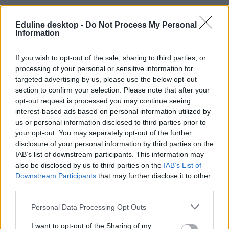
Eduline desktop -
Do Not Process My Personal
Information
If you wish to opt-out of the sale, sharing to third parties, or
processing of your personal or sensitive information for
targeted advertising by us, please use the below opt-out
section to confirm your selection. Please note that after your
opt-out request is processed you may continue seeing
interest-based ads based on personal information utilized by
us or personal information disclosed to third parties prior to
your opt-out. You may separately opt-out of the further
disclosure of your personal information by third parties on the
efott
IAB’s list of downstream participants. This information may
Szolnok
also be disclosed by us to third parties on the
IAB’s List of
EFOTT 2011
Downstream Participants
that may further disclose it to other
Egyetemisták és Főiskolások Országos Turisztikai T
third parties.
Personal Data Processing Opt Outs
I want to opt-out of the Sharing of my