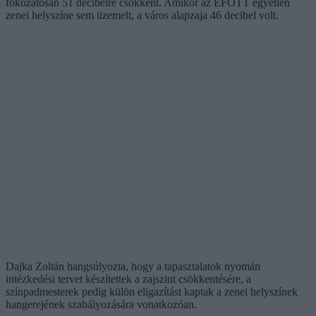
fokozatosan 51 decibelre csökkent. Amikor az EFOTT egyetlen
zenei helyszíne sem üzemelt, a város alapzaja 46 decibel volt.
Dajka Zoltán hangsúlyozta, hogy a tapasztalatok nyomán
intézkedési tervet készítettek a zajszint csökkentésére, a
színpadmesterek pedig külön eligazítást kaptak a zenei helyszínek
hangerejének szabályozására vonatkozóan.