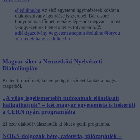
@eduline.hu
Az első egyetemi ügyintézések között a
diákigazolvány igénylése is szerepel. Bár elsőre
bonyolultnak tűnhet, néhány lépésből megvan – most
végigvezetünk titeket a teljes folyamaton.😉
#diákigazolvány
#egyetem
#neptun
#eduline
#foryou
♬ eredeti hang - eduline.hu
Magyar siker a Nemzetközi Nyelvészeti
Diákolimpián
Ketten bronzérmet, ketten pedig dicséretet kaptak a magyar
csapatból.
„A világ legelismertebb tudósainak előadásait
hallgathatjuk” – két magyar egyetemista is bekerült
a CERN nyári programjába
21 ezer diákból választották ki őket a genfi programba.
NOKS-dolgozók bére, cafetéria, túlórapótlék –