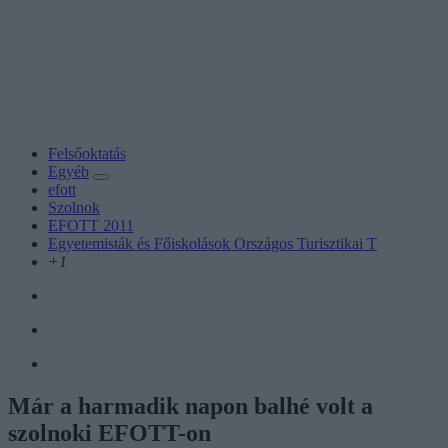
Felsőoktatás
Egyéb
efott
Szolnok
EFOTT 2011
Egyetemisták és Főiskolások Országos Turisztikai T
+1
Már a harmadik napon balhé volt a
szolnoki EFOTT-on