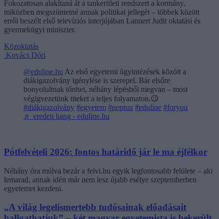
Fokozatosan alakítaná át a tankerületi rendszert a kormány,
miközben megszüntetné annak politikai jellegét – többek között
erről beszélt első televíziós interjújában Lannert Judit oktatási és
gyermekügyi miniszter.
Közoktatás
Kovács Dóri
@eduline.hu
Az első egyetemi ügyintézések között a
diákigazolvány igénylése is szerepel. Bár elsőre
bonyolultnak tűnhet, néhány lépésből megvan – most
végigvezetünk titeket a teljes folyamaton.😉
#diákigazolvány
#egyetem
#neptun
#eduline
#foryou
♬ eredeti hang - eduline.hu
Pótfelvételi 2026: fontos határidő jár le ma éjfélkor
Néhány óra múlva bezár a felvi.hu egyik legfontosabb felülete – aki
lemarad, annak idén már nem lesz újabb esélye szeptemberben
egyetemet kezdeni.
„A világ legelismertebb tudósainak előadásait
hallgathatjuk” – két magyar egyetemista is bekerült