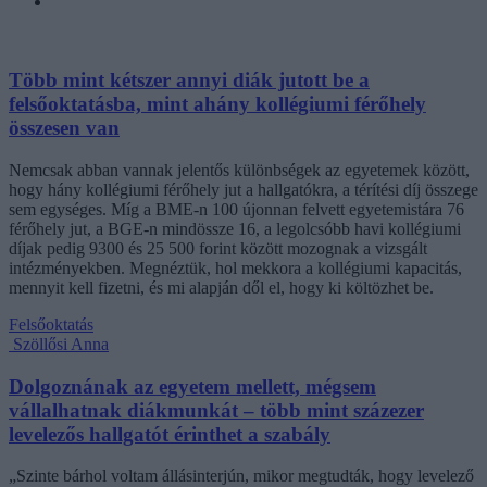
Több mint kétszer annyi diák jutott be a
felsőoktatásba, mint ahány kollégiumi férőhely
összesen van
Nemcsak abban vannak jelentős különbségek az egyetemek között,
hogy hány kollégiumi férőhely jut a hallgatókra, a térítési díj összege
sem egységes. Míg a BME-n 100 újonnan felvett egyetemistára 76
férőhely jut, a BGE-n mindössze 16, a legolcsóbb havi kollégiumi
díjak pedig 9300 és 25 500 forint között mozognak a vizsgált
intézményekben. Megnéztük, hol mekkora a kollégiumi kapacitás,
mennyit kell fizetni, és mi alapján dől el, hogy ki költözhet be.
Felsőoktatás
Szöllősi Anna
Dolgoznának az egyetem mellett, mégsem
vállalhatnak diákmunkát – több mint százezer
levelezős hallgatót érinthet a szabály
„Szinte bárhol voltam állásinterjún, mikor megtudták, hogy levelező