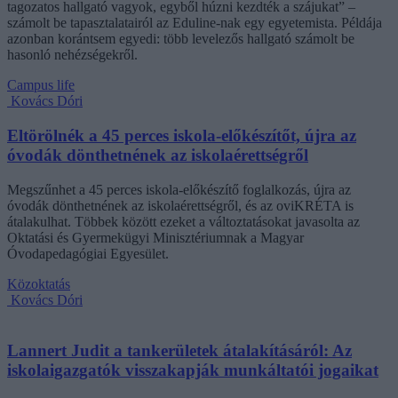
tagozatos hallgató vagyok, egyből húzni kezdték a szájukat” –
számolt be tapasztalatairól az Eduline-nak egy egyetemista. Példája
azonban korántsem egyedi: több levelezős hallgató számolt be
hasonló nehézségekről.
Campus life
Kovács Dóri
Eltörölnék a 45 perces iskola-előkészítőt, újra az
óvodák dönthetnének az iskolaérettségről
Megszűnhet a 45 perces iskola-előkészítő foglalkozás, újra az
óvodák dönthetnének az iskolaérettségről, és az oviKRÉTA is
átalakulhat. Többek között ezeket a változtatásokat javasolta az
Oktatási és Gyermekügyi Minisztériumnak a Magyar
Óvodapedagógiai Egyesület.
Közoktatás
Kovács Dóri
Lannert Judit a tankerületek átalakításáról: Az
iskolaigazgatók visszakapják munkáltatói jogaikat