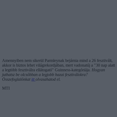
Amennyiben nem sikerül Parmleynak bejárnia mind a 26 fesztivált,
akkor is biztos lehet világrekordjában, mert vadonatúj a "30 nap alatt
a legtöbb fesztiválra ellátogató" Guinness-kategóriája.
Hogyan
juthatsz be olcsóbban a legjobb hazai fesztiválokra?
Összefoglalónkat
itt
olvasahatod el.
MTI