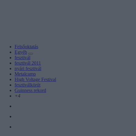
Felsőoktatás
Egyéb
fesztivál
fesztivál 2011
nyári fesztivál
Metalcamp
High Voltage Festival
fesztiválkörút
Guinness rekord
+4