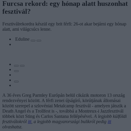
Furcsa rekord: egy hónap alatt huszonhat
fesztivál?
Fesztiválrekordra készül egy brit férfi: 26-ot akar bejárni egy hónap
alatt, ami világcsúcs lenne.
Eduline
A 36 éves Greg Parmley Európán belül cikázik motoron 13 ország
rendezvényei között. A férfi zenei újságíró, körútjának állomásai
között szerepel a szlovéniai Metalcamp fesztivál - amelyen játszik a
Death Angel és a Trollfest is -, továbbá a Montreux-i Jazzfesztivál
többek közt Sting és Carlos Santana fellépésével.
A legjobb külföldi
fesztiválokról
itt
, a legjobb magyarországi bulikról pedig
itt
olvashatsz.