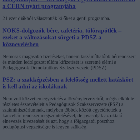
a CERN nyári programjába
21 ezer diákból választották ki őket a genfi programba.
NOKS-dolgozók bére, cafetéria, túlórapótlék –
ezeket a változásokat sürgeti a PDSZ a
köznevelésben
Nemcsak magasabb fizetéseket, hanem kiszámíthatóbb bérrendszert
és minden ledolgozott túlóra kifizetését is szeretné elérni a
Pedagógusok Demokratikus Szakszervezete (PDSZ).
PSZ: a szakképzésben a felelősség mellett hatáskört
is kell adni az iskoláknak
Nem volt közvetlen egyeztetés a törvénytervezetről, mégis elküldte
részletes észrevételeit a Pedagógusok Szakszervezete (PSZ) a
szakminisztériumnak, melyben többek között egyetértettek a
kancellári rendszer megszüntetésével, de javasolják az oktató
elnevezés kivezetését és azt, hogy a főigazgatói poszthoz
pedagógusi végzettségre is legyen szükség.