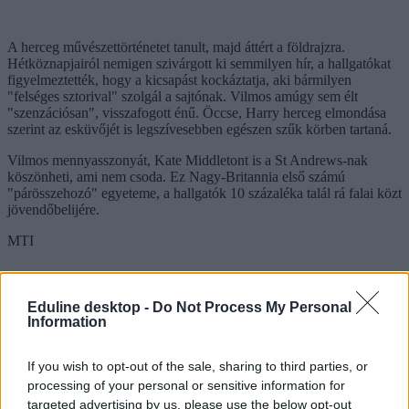
A herceg művészettörténetet tanult, majd áttért a földrajzra.
Hétköznapjairól nemigen szivárgott ki semmilyen hír, a hallgatókat
figyelmeztették, hogy a kicsapást kockáztatja, aki bármilyen
"felséges sztorival" szolgál a sajtónak. Vilmos amúgy sem élt
"szenzációsan", visszafogott énű. Öccse, Harry herceg elmondása
szerint az esküvőjét is legszívesebben egészen szűk körben tartaná.
Vilmos mennyasszonyát, Kate Middletont is a St Andrews-nak
köszönheti, ami nem csoda. Ez Nagy-Britannia első számú
"párösszehozó" egyeteme, a hallgatók 10 százaléka talál rá falai közt
jövendőbelijére.
MTI
Eduline desktop -
Do Not Process My Personal
Information
If you wish to opt-out of the sale, sharing to third parties, or
processing of your personal or sensitive information for
targeted advertising by us, please use the below opt-out