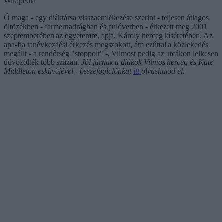
Wikipedia
Ő maga - egy diáktársa visszaemlékezése szerint - teljesen átlagos
öltözékben - farmernadrágban és pulóverben - érkezett meg 2001
szeptemberében az egyetemre, apja, Károly herceg kíséretében. Az
apa-fia tanévkezdési érkezés megszokott, ám ezúttal a közlekedés
megállt - a rendőrség "stoppolt" -, Vilmost pedig az utcákon lelkesen
üdvözölték több százan.
Jól járnak a diákok Vilmos herceg és Kate
Middleton esküvőjével - összefoglalónkat
itt
olvashatod el.