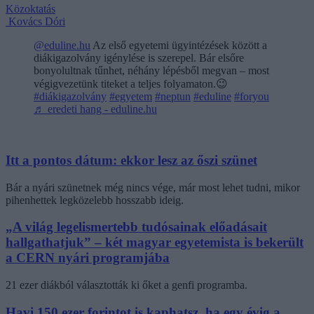
Közoktatás
Kovács Dóri
@eduline.hu
Az első egyetemi ügyintézések között a
diákigazolvány igénylése is szerepel. Bár elsőre
bonyolultnak tűnhet, néhány lépésből megvan – most
végigvezetünk titeket a teljes folyamaton.😉
#diákigazolvány
#egyetem
#neptun
#eduline
#foryou
♬ eredeti hang - eduline.hu
Itt a pontos dátum: ekkor lesz az őszi szünet
Bár a nyári szünetnek még nincs vége, már most lehet tudni, mikor
pihenhettek legközelebb hosszabb ideig.
„A világ legelismertebb tudósainak előadásait
hallgathatjuk” – két magyar egyetemista is bekerült
a CERN nyári programjába
21 ezer diákból választották ki őket a genfi programba.
Havi 150 ezer forintot is kaphatsz, ha egy évig a