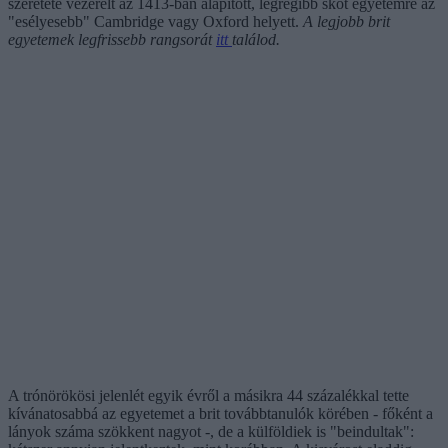
szeretete vezérelt az 1413-ban alapított, legrégibb skót egyetemre az
"esélyesebb" Cambridge vagy Oxford helyett.
A legjobb brit
egyetemek legfrissebb rangsorát
itt
találod.
A trónörökösi jelenlét egyik évről a másikra 44 százalékkal tette
kívánatosabbá az egyetemet a brit továbbtanulók körében - főként a
lányok száma szökkent nagyot -, de a külföldiek is "beindultak":