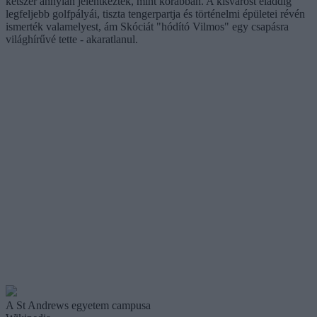
kétszer annyian jelentkeztek, mint korábban. A kisvárost eladdig
legfeljebb golfpályái, tiszta tengerpartja és történelmi épületei révén
ismerték valamelyest, ám Skóciát "hódító Vilmos" egy csapásra
világhírűvé tette - akaratlanul.
A St Andrews egyetem campusa