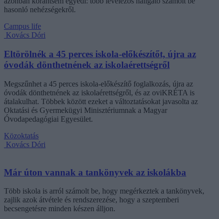
azonban korántsem egyedi: több levelezős hallgató számolt be
hasonló nehézségekről.
Campus life
Kovács Dóri
Eltörölnék a 45 perces iskola-előkészítőt, újra az
óvodák dönthetnének az iskolaérettségről
Megszűnhet a 45 perces iskola-előkészítő foglalkozás, újra az
óvodák dönthetnének az iskolaérettségről, és az oviKRÉTA is
átalakulhat. Többek között ezeket a változtatásokat javasolta az
Oktatási és Gyermekügyi Minisztériumnak a Magyar
Óvodapedagógiai Egyesület.
Közoktatás
Kovács Dóri
Már úton vannak a tankönyvek az iskolákba
Több iskola is arról számolt be, hogy megérkeztek a tankönyvek,
zajlik azok átvétele és rendszerezése, hogy a szeptemberi
becsengetésre minden készen álljon.