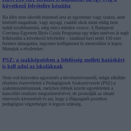
következő felvételire készülsz
Ha idén nem sikerült bejutnod arra az egyetemre vagy szakra, amit
kinéztél magadnak, vagy anyagi, családi okok miatt eddig nem
tudtál továbbtanulni, még nincs minden veszve. A Budapesti
Corvinus Egyetem Illyés Gyula Programja egy teljes tanéven át segít
felkészülni a következő felvételire – ráadásul havi nettó 150 ezer
forintos támogatást, ingyenes kollégiumot és mentorálást is kapsz.
Mutatjuk a részleteket.
PSZ: a szakképzésben a felelősség mellett hatáskört
is kell adni az iskoláknak
Nem volt közvetlen egyeztetés a törvénytervezetről, mégis elküldte
részletes észrevételeit a Pedagógusok Szakszervezete (PSZ) a
szakminisztériumnak, melyben többek között egyetértettek a
kancellári rendszer megszüntetésével, de javasolják az oktató
elnevezés kivezetését és azt, hogy a főigazgatói poszthoz
pedagógusi végzettségre is legyen szükség.