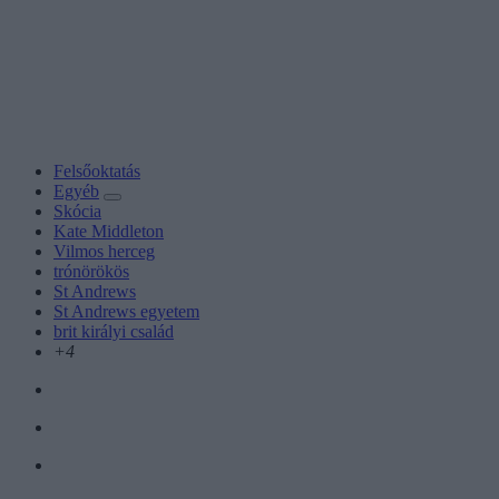
Felsőoktatás
Egyéb
Skócia
Kate Middleton
Vilmos herceg
trónörökös
St Andrews
St Andrews egyetem
brit királyi család
+4