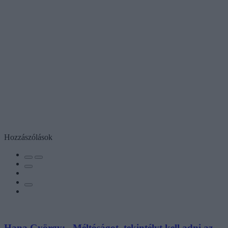
Hozzászólások
Hana György: „Méltóságot, tekintélyt kell adni az