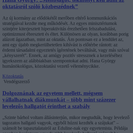
oktatásról szóló közbeszédnek”
Az új kormány az elődökétől merőben eltérő kommunikációs
stratégiával kezdte meg működését. Az egyes minisztériumok
szintjére kiterjesztett hiperaktivitás érezhetően felszabadulást,
optimizmust ébresztett és éltet. Különösen az olyan, korábban porig
alázott ágazatban, mint az oktatás. Ám pontosan ez a lendület az,
ami egy újabb megkerülhetetlen kihívást is előtérbe rántott: az
érdemi társadalmi egyeztetés ígéretének beváltását, vagy más szóval
„kényszerét”. Ennek, az amúgy pozitív stressznek a kezeléséhez
igyekszem az alábbiakban szempontokat adni. Hana György
humánökológus, közoktatási vezető véleménycikke.
Közoktatás
Vendégszerző
Dolgoznának az egyetem mellett, mégsem
vállalhatnak diákmunkát – több mint százezer
levelezős hallgatót érinthet a szabály
„Szinte bárhol voltam állásinterjún, mikor megtudták, hogy levelező
tagozatos hallgató vagyok, egyből húzni kezdték a szájukat” –
számolt be tapasztalatairól az Eduline-nak egy egyetemista. Példája