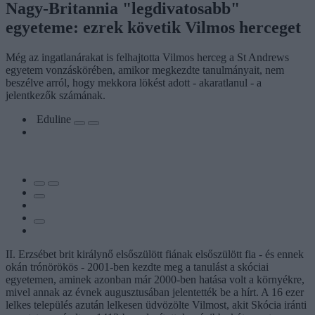
Nagy-Britannia "legdivatosabb"
egyeteme: ezrek követik Vilmos herceget
Még az ingatlanárakat is felhajtotta Vilmos herceg a St Andrews
egyetem vonzáskörében, amikor megkezdte tanulmányait, nem
beszélve arról, hogy mekkora lökést adott - akaratlanul - a
jelentkezők számának.
Eduline
II. Erzsébet brit királynő elsőszülött fiának elsőszülött fia - és ennek
okán trónörökös - 2001-ben kezdte meg a tanulást a skóciai
egyetemen, aminek azonban már 2000-ben hatása volt a környékre,
mivel annak az évnek augusztusában jelentették be a hírt. A 16 ezer
lelkes település azután lelkesen üdvözölte Vilmost, akit Skócia iránti