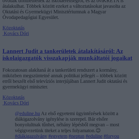
óvodák dönthetnének az iskolaérettségről, és az oviKRÉTA is
átalakulhat. Többek között ezeket a változtatásokat javasolta az
Oktatási és Gyermekügyi Minisztériumnak a Magyar
Óvodapedagógiai Egyesület.
Közoktatás
Kovács Dóri
Lannert Judit a tankerületek átalakításáról: Az
iskolaigazgatók visszakapják munkáltatói jogaikat
Fokozatosan alakítaná át a tankerületi rendszert a kormány,
miközben megszüntetné annak politikai jellegét – többek között
erről beszélt első televíziós interjújában Lannert Judit oktatási és
gyermekügyi miniszter.
Közoktatás
Kovács Dóri
@eduline.hu
Az első egyetemi ügyintézések között a
diákigazolvány igénylése is szerepel. Bár elsőre
bonyolultnak tűnhet, néhány lépésből megvan – most
végigvezetünk titeket a teljes folyamaton.😉
#diákigazolvány
#egyetem
#neptun
#eduline
#foryou