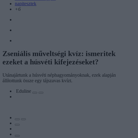
napitesztek
+6
Zseniális műveltségi kvíz: ismeritek
ezeket a húsvéti kifejezéseket?
Utánajártunk a húsvéti néphagyományoknak, ezek alapján
állítottunk össze egy tájszavas kvízt.
Eduline