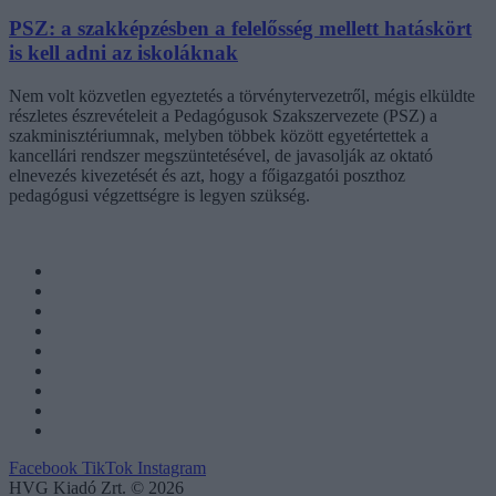
PSZ: a szakképzésben a felelősség mellett hatáskört
is kell adni az iskoláknak
Nem volt közvetlen egyeztetés a törvénytervezetről, mégis elküldte
részletes észrevételeit a Pedagógusok Szakszervezete (PSZ) a
szakminisztériumnak, melyben többek között egyetértettek a
kancellári rendszer megszüntetésével, de javasolják az oktató
elnevezés kivezetését és azt, hogy a főigazgatói poszthoz
pedagógusi végzettségre is legyen szükség.
Facebook
TikTok
Instagram
HVG Kiadó Zrt. © 2026