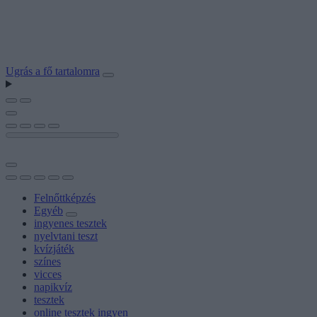
Ugrás a fő tartalomra
Felnőttképzés
Egyéb
ingyenes tesztek
nyelvtani teszt
kvízjáték
színes
vicces
napikvíz
tesztek
online tesztek ingyen