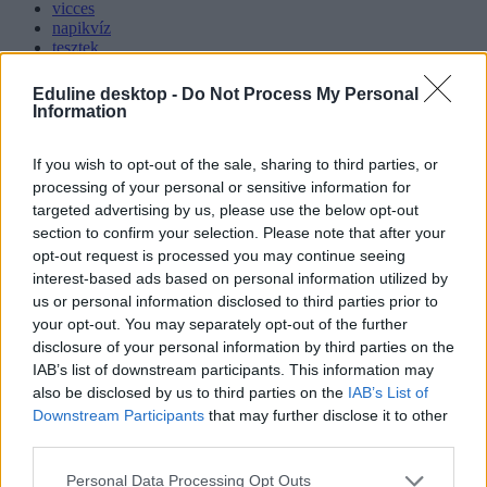
vicces
napikvíz
tesztek
online tesztek ingyen
napitesztek
Eduline desktop -
Do Not Process My Personal
Information
Hozzászólások
If you wish to opt-out of the sale, sharing to third parties, or
processing of your personal or sensitive information for
targeted advertising by us, please use the below opt-out
section to confirm your selection. Please note that after your
opt-out request is processed you may continue seeing
interest-based ads based on personal information utilized by
us or personal information disclosed to third parties prior to
Több mint kétszer annyi diák jutott be a
your opt-out. You may separately opt-out of the further
felsőoktatásba, mint ahány kollégiumi férőhely
disclosure of your personal information by third parties on the
összesen van
IAB’s list of downstream participants. This information may
also be disclosed by us to third parties on the
IAB’s List of
Nemcsak abban vannak jelentős különbségek az egyetemek között,
Downstream Participants
that may further disclose it to other
hogy hány kollégiumi férőhely jut a hallgatókra, a térítési díj összege
third parties.
sem egységes. Míg a BME-n 100 újonnan felvett egyetemistára 76
férőhely jut, a BGE-n mindössze 16, a legolcsóbb havi kollégiumi
Personal Data Processing Opt Outs
díjak pedig 9300 és 25 500 forint között mozognak a vizsgált