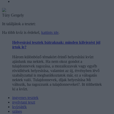
Túry Gergely
Itt találjátok a tesztet:
Ha több kvíz is érdekel,
kattints ide
.
Helyesírási tesztek bátraknak: minden kifejezést jól
írtok le?
Három különböző témakört érintő helyesírási kvízt
ajánlunk ma nektek. Ha nem okoz gondot a
tulajdonnevek ragozása, a mozaikszavak vagy egyéb
rövidítések helyesírása, valamint az új, érvényben lévő
szabályzattal is megbarátkoztatok már, ez a válogatás
nektek való. Tulajdonnevek, díjak helyesírása Mi
változik, ha ragozzunk a tulajdonneveket?. Itt tölthetitek
ki a kvízt.
ingyenes tesztek
nyelvtani teszt
kvízjáték
színes