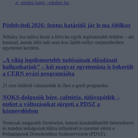
♬ eredeti hang - eduline.hu
Pótfelvételi 2026: fontos határidő jár le ma éjfélkor
Néhány óra múlva bezár a felvi.hu egyik legfontosabb felülete – aki
lemarad, annak idén már nem lesz újabb esélye szeptemberben
egyetemet kezdeni.
„A világ legelismertebb tudósainak előadásait
hallgathatjuk” – két magyar egyetemista is bekerült
a CERN nyári programjába
21 ezer diákból választották ki őket a genfi programba.
NOKS-dolgozók bére, cafetéria, túlórapótlék –
ezeket a változásokat sürgeti a PDSZ a
köznevelésben
Nemcsak magasabb fizetéseket, hanem kiszámíthatóbb bérrendszert
és minden ledolgozott túlóra kifizetését is szeretné elérni a
Pedagógusok Demokratikus Szakszervezete (PDSZ).