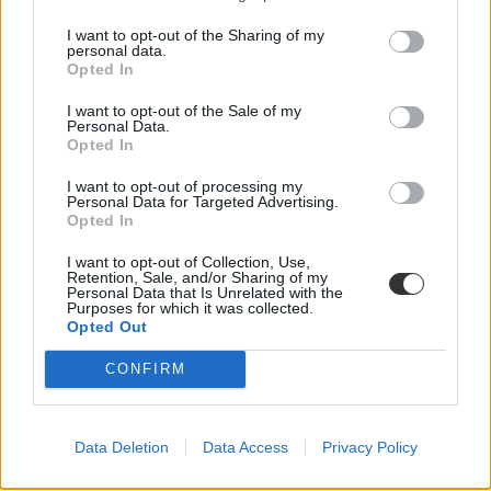
intézményekben. Megnéztük, hol mekkora a kollégiumi kapacitás,
I want to opt-out of the Sharing of my
mennyit kell fizetni, és mi alapján dől el, hogy ki költözhet be.
personal data.
Opted In
Felsőoktatás
Szöllősi Anna
I want to opt-out of the Sale of my
Personal Data.
Dolgoznának az egyetem mellett, mégsem
Opted In
vállalhatnak diákmunkát – több mint százezer
levelezős hallgatót érinthet a szabály
I want to opt-out of processing my
Personal Data for Targeted Advertising.
Opted In
„Szinte bárhol voltam állásinterjún, mikor megtudták, hogy levelező
tagozatos hallgató vagyok, egyből húzni kezdték a szájukat” –
I want to opt-out of Collection, Use,
számolt be tapasztalatairól az Eduline-nak egy egyetemista. Példája
Retention, Sale, and/or Sharing of my
azonban korántsem egyedi: több levelezős hallgató számolt be
Personal Data that Is Unrelated with the
hasonló nehézségekről.
Purposes for which it was collected.
Opted Out
Campus life
Kovács Dóri
CONFIRM
Eltörölnék a 45 perces iskola-előkészítőt, újra az
óvodák dönthetnének az iskolaérettségről
Data Deletion
Data Access
Privacy Policy
Megszűnhet a 45 perces iskola-előkészítő foglalkozás, újra az