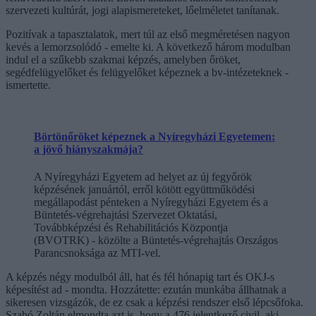
szervezeti kultúrát, jogi alapismereteket, lőelméletet tanítanak.
Pozitívak a tapasztalatok, mert túl az első megméretésen nagyon
kevés a lemorzsolódó - emelte ki. A következő három modulban
indul el a szűkebb szakmai képzés, amelyben őröket,
segédfelügyelőket és felügyelőket képeznek a bv-intézeteknek -
ismertette.
Börtönőröket képeznek a Nyíregyházi Egyetemen:
a jövő hiányszakmája?
A Nyíregyházi Egyetem ad helyet az új fegyőrök
képzésének januártól, erről kötött együttműködési
megállapodást pénteken a Nyíregyházi Egyetem és a
Büntetés-végrehajtási Szervezet Oktatási,
Továbbképzési és Rehabilitációs Központja
(BVOTRK) - közölte a Büntetés-végrehajtás Országos
Parancsnoksága az MTI-vel.
A képzés négy modulból áll, hat és fél hónapig tart és OKJ-s
képesítést ad - mondta. Hozzátette: ezután munkába állhatnak a
sikeresen vizsgázók, de ez csak a képzési rendszer első lépcsőfoka.
Szabó Zoltán elmondta azt is, hogy a 476 jelentkező civil, aki