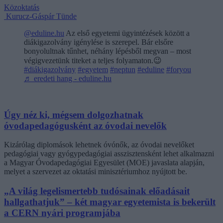
Közoktatás
Kurucz-Gáspár Tünde
@eduline.hu
Az első egyetemi ügyintézések között a
diákigazolvány igénylése is szerepel. Bár elsőre
bonyolultnak tűnhet, néhány lépésből megvan – most
végigvezetünk titeket a teljes folyamaton.😉
#diákigazolvány
#egyetem
#neptun
#eduline
#foryou
♬ eredeti hang - eduline.hu
Úgy néz ki, mégsem dolgozhatnak
óvodapedagógusként az óvodai nevelők
Kizárólag diplomások lehetnek óvónők, az óvodai nevelőket
pedagógiai vagy gyógypedagógiai asszisztensként lehet alkalmazni
a Magyar Óvodapedagógiai Egyesület (MOE) javaslata alapján,
melyet a szervezet az oktatási minisztériumhoz nyújtott be.
„A világ legelismertebb tudósainak előadásait
hallgathatjuk” – két magyar egyetemista is bekerült
a CERN nyári programjába