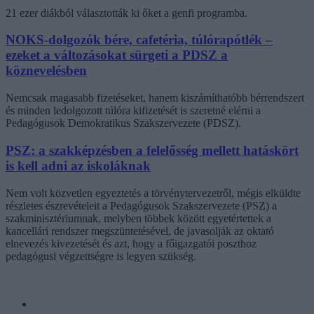
21 ezer diákból választották ki őket a genfi programba.
NOKS-dolgozók bére, cafetéria, túlórapótlék –
ezeket a változásokat sürgeti a PDSZ a
köznevelésben
Nemcsak magasabb fizetéseket, hanem kiszámíthatóbb bérrendszert
és minden ledolgozott túlóra kifizetését is szeretné elérni a
Pedagógusok Demokratikus Szakszervezete (PDSZ).
PSZ: a szakképzésben a felelősség mellett hatáskört
is kell adni az iskoláknak
Nem volt közvetlen egyeztetés a törvénytervezetről, mégis elküldte
részletes észrevételeit a Pedagógusok Szakszervezete (PSZ) a
szakminisztériumnak, melyben többek között egyetértettek a
kancellári rendszer megszüntetésével, de javasolják az oktató
elnevezés kivezetését és azt, hogy a főigazgatói poszthoz
pedagógusi végzettségre is legyen szükség.