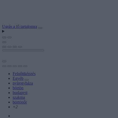
Ugrás a fő tartalomra
Felnőttképzés
Egyéb
nyíregyháza
börtön
budapest
szakma
börtönőr
+2