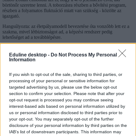
börtönőr szeretne lenni. A toborzásra részben a bővítési program,
részben a folyamatos fluktuáció miatt van szükség - közölte az
igazgató.
Hangsúlyozta: az életpályamodell bevezetése óta vonzóbb lett ez a
szakma, mivel létbiztonságot ad, a képzési rendszer pedig
lehetőséget ad a továbblépésre.
nyíregyháza
börtön
Eduline desktop -
Do Not Process My Personal
budapest
Information
szakma
börtönőr
If you wish to opt-out of the sale, sharing to third parties, or
Hozzászólások
processing of your personal or sensitive information for
targeted advertising by us, please use the below opt-out
section to confirm your selection. Please note that after your
opt-out request is processed you may continue seeing
interest-based ads based on personal information utilized by
us or personal information disclosed to third parties prior to
your opt-out. You may separately opt-out of the further
disclosure of your personal information by third parties on the
IAB’s list of downstream participants. This information may
Mi a baj a 8 osztályos általános iskolával, és mi jöhet