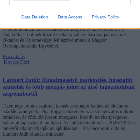
Eltörölnék a 45 perces iskola-előkészítőt, újra az
óvodák dönthetnének az iskolaérettségről
Data Deletion
Data Access
Privacy Policy
Megszűnhet a 45 perces iskola-előkészítő foglalkozás, újra az
óvodák dönthetnének az iskolaérettségről, és az oviKRÉTA is
átalakulhat. Többek között ezeket a változtatásokat javasolta az
Oktatási és Gyermekügyi Minisztériumnak a Magyar
Óvodapedagógiai Egyesület.
Közoktatás
Kovács Dóri
Lannert Judit: Rugalmasabb napkezdés, hosszabb
szünetek és több mozgás jöhet az alsó tagozatokban
szeptembertől
Tizennégy pontos szakmai javaslatcsomagot kaptak az általános
iskolák, amelynek célja, hogy csökkenjen az alsó tagozatos diákok
terhelése, és több idő jusson mozgásra, kreatív tevékenységekre,
valamint tapasztalati tanulásra. Az intézmények már a 2026/2027-es
tanévtől alkalmazhatják az ajánlásokat – írta Facebook-oldalán
Lannert Judit oktatási miniszter.