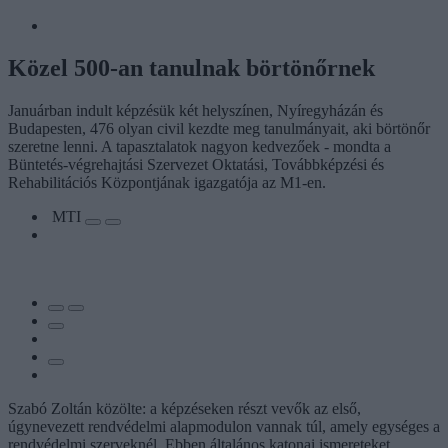
Közel 500-an tanulnak börtönőrnek
Januárban indult képzésük két helyszínen, Nyíregyházán és
Budapesten, 476 olyan civil kezdte meg tanulmányait, aki börtönőr
szeretne lenni. A tapasztalatok nagyon kedvezőek - mondta a
Büntetés-végrehajtási Szervezet Oktatási, Továbbképzési és
Rehabilitációs Központjának igazgatója az M1-en.
MTI
Szabó Zoltán közölte: a képzéseken részt vevők az első,
úgynevezett rendvédelmi alapmodulon vannak túl, amely egységes a
rendvédelmi szerveknél. Ebben általános katonai ismereteket,