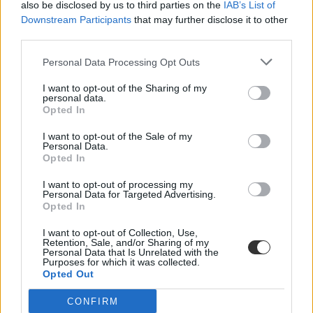
also be disclosed by us to third parties on the
IAB’s List of
helyette?
Downstream Participants
that may further disclose it to other
third parties.
A kisiskolák tanárhiánya és a kisgimnáziumok elitképzővé válása
nem elszigetelt hibák, hanem a jelenlegi oktatási szerkezet
Personal Data Processing Opt Outs
„erővonalai”, amelyek a rendszer gyökeres reformjáért kiáltanak Dr.
Gyarmathy Éva klinikai és neveléslélektani szakpszichológus,
egyetemi tanár szerint.
I want to opt-out of the Sharing of my
personal data.
Opted In
Közoktatás
Kurucz-Gáspár Tünde
I want to opt-out of the Sale of my
Personal Data.
Dolgoznának az egyetem mellett, mégsem
Opted In
vállalhatnak diákmunkát – több mint százezer
levelezős hallgatót érinthet a szabály
I want to opt-out of processing my
Personal Data for Targeted Advertising.
Opted In
„Szinte bárhol voltam állásinterjún, mikor megtudták, hogy levelező
tagozatos hallgató vagyok, egyből húzni kezdték a szájukat” –
I want to opt-out of Collection, Use,
számolt be tapasztalatairól az Eduline-nak egy egyetemista. Példája
Retention, Sale, and/or Sharing of my
azonban korántsem egyedi: több levelezős hallgató számolt be
Personal Data that Is Unrelated with the
hasonló nehézségekről.
Purposes for which it was collected.
Opted Out
Campus life
Kovács Dóri
CONFIRM