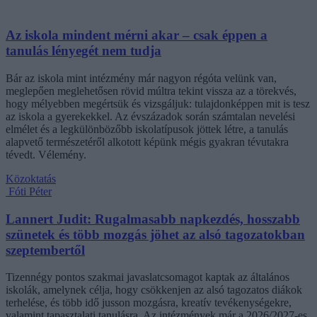
Az iskola mindent mérni akar – csak éppen a
tanulás lényegét nem tudja
Bár az iskola mint intézmény már nagyon régóta velünk van,
meglepően meglehetősen rövid múltra tekint vissza az a törekvés,
hogy mélyebben megértsük és vizsgáljuk: tulajdonképpen mit is tesz
az iskola a gyerekekkel. Az évszázadok során számtalan nevelési
elmélet és a legkülönbözőbb iskolatípusok jöttek létre, a tanulás
alapvető természetéről alkotott képünk mégis gyakran tévutakra
tévedt. Vélemény.
Közoktatás
Fóti Péter
Lannert Judit: Rugalmasabb napkezdés, hosszabb
szünetek és több mozgás jöhet az alsó tagozatokban
szeptembertől
Tizennégy pontos szakmai javaslatcsomagot kaptak az általános
iskolák, amelynek célja, hogy csökkenjen az alsó tagozatos diákok
terhelése, és több idő jusson mozgásra, kreatív tevékenységekre,
valamint tapasztalati tanulásra. Az intézmények már a 2026/2027-es