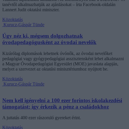
tanévtől alkalmazhatják az ajánlásokat – írta Facebook-oldalán
Lannert Judit oktatási miniszter.
Közoktatás
Kurucz-Gáspár Tünde
Úgy néz ki, mégsem dolgozhatnak
óvodapedagógusként az óvodai nevelők
Kizárólag diplomások lehetnek óvónők, az óvodai nevelőket
pedagógiai vagy gyógypedagógiai asszisztensként lehet alkalmazni
a Magyar Óvodapedagógiai Egyesület (MOE) javaslata alapján,
melyet a szervezet az oktatási minisztériumhoz nyújtott be.
Közoktatás
Kurucz-Gáspár Tünde
Nem kell igényelni a 100 ezer forintos iskolakezdési
támogatást: így érkezik a pénz a családokhoz
A juttatás 400 ezer rászoruló gyereket érint.
Közoktatás