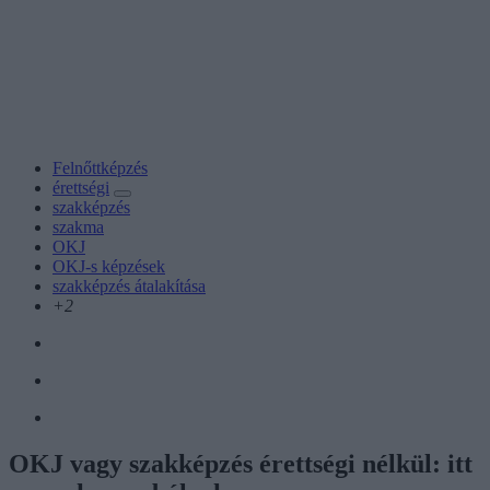
Felnőttképzés
érettségi
szakképzés
szakma
OKJ
OKJ-s képzések
szakképzés átalakítása
+2
OKJ vagy szakképzés érettségi nélkül: itt