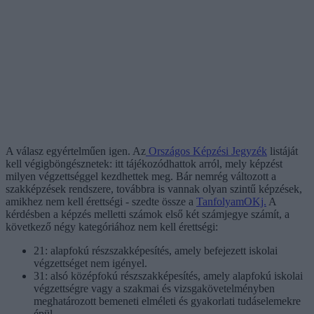
A válasz egyértelműen igen. Az
Országos Képzési Jegyzék
listáját
kell végigböngésznetek: itt tájékozódhattok arról, mely képzést
milyen végzettséggel kezdhettek meg. Bár nemrég változott a
szakképzések rendszere, továbbra is vannak olyan szintű képzések,
amikhez nem kell érettségi - szedte össze a
TanfolyamOKj.
A
kérdésben a képzés melletti számok első két számjegye számít, a
következő négy kategóriához nem kell érettségi:
21: alapfokú részszakképesítés, amely befejezett iskolai
végzettséget nem igényel.
31: alsó középfokú részszakképesítés, amely alapfokú iskolai
végzettségre vagy a szakmai és vizsgakövetelményben
meghatározott bemeneti elméleti és gyakorlati tudáselemekre
épül.