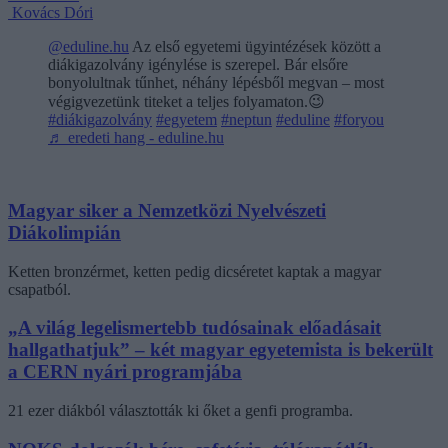
Kovács Dóri
@eduline.hu
Az első egyetemi ügyintézések között a
diákigazolvány igénylése is szerepel. Bár elsőre
bonyolultnak tűnhet, néhány lépésből megvan – most
végigvezetünk titeket a teljes folyamaton.😉
#diákigazolvány
#egyetem
#neptun
#eduline
#foryou
♬ eredeti hang - eduline.hu
Magyar siker a Nemzetközi Nyelvészeti
Diákolimpián
Ketten bronzérmet, ketten pedig dicséretet kaptak a magyar
csapatból.
„A világ legelismertebb tudósainak előadásait
hallgathatjuk” – két magyar egyetemista is bekerült
a CERN nyári programjába
21 ezer diákból választották ki őket a genfi programba.