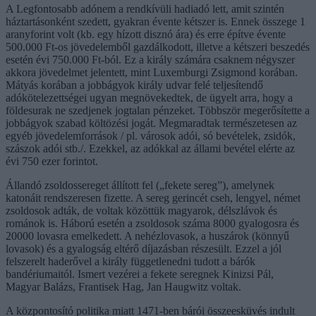
A Legfontosabb adónem a rendkívüli hadiadó lett, amit szintén
háztartásonként szedett, gyakran évente kétszer is. Ennek összege 1
aranyforint volt (kb. egy hízott disznó ára) és erre építve évente
500.000 Ft-os jövedelemből gazdálkodott, illetve a kétszeri beszedés
esetén évi 750.000 Ft-ból. Ez a király számára csaknem négyszer
akkora jövedelmet jelentett, mint Luxemburgi Zsigmond korában.
Mátyás korában a jobbágyok király udvar felé teljesítendő
adókötelezettségei ugyan megnövekedtek, de ügyelt arra, hogy a
földesurak ne szedjenek jogtalan pénzeket. Többször megerősítette a
jobbágyok szabad költözési jogát. Megmaradtak természetesen az
egyéb jövedelemforrások / pl. városok adói, só bevételek, zsidók,
szászok adói stb./. Ezekkel, az adókkal az állami bevétel elérte az
évi 750 ezer forintot.
Állandó zsoldossereget állított fel („fekete sereg”), amelynek
katonáit rendszeresen fizette. A sereg gerincét cseh, lengyel, német
zsoldosok adták, de voltak közöttük magyarok, délszlávok és
románok is. Háború esetén a zsoldosok száma 8000 gyalogosra és
20000 lovasra emelkedett. A nehézlovasok, a huszárok (könnyű
lovasok) és a gyalogság eltérő díjazásban részesült. Ezzel a jól
felszerelt haderővel a király függetlenedni tudott a bárók
bandériumaitól. Ismert vezérei a fekete seregnek Kinizsi Pál,
Magyar Balázs, Frantisek Hag, Jan Haugwitz voltak.
A központosító politika miatt 1471-ben bárói összeesküvés indult