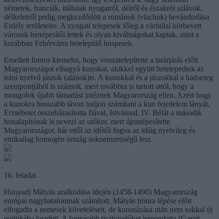
németek, franciák, itáliaiak nyugatról, délről és északról szlávok,
délkeletről pedig megkezdődött a románok (vlachok) bevándorlása
Erdély területeire. A nyugati telepesek főleg a várfallal körbevett
városok benépesítői lettek és olyan kiváltságokat kaptak, mint a
korábban Fehérvárra betelepülő hospesek.
Emellett fontos kiemelni, hogy visszatelepítette a tatárjárás előtt
Magyarországot elhagyó kunokat, akikkel együtt betelepedtek az
iráni nyelvű jászok (alánok)is. A kunokkal és a jászokkal a hadsereg
szempontjából is számolt, mert továbbra is tartott attól, hogy a
mongolok újabb támadást intéznek Magyarország ellen. Azért hogy
a kunokra hosszabb távon tudjon számítani a kun fejedelem lányát,
Erzsébetet összeházasította fiával, Istvánnal. IV. Bélát a második
honalapítónak is nevezi az utókor, mert újranépesítette
Magyarországot, bár ettől az időtől fogva az idáig nyelvileg és
etnikailag homogén ország soknemzetiségű lesz.
16. feladat
Hunyadi Mátyás uralkodása idején (1458-1490) Magyarország
európai nagyhatalomnak számított. Mátyás trónra lépése előtt
elfogadta a nemesek követeléseit, de koronázása után nem sokkal új
politikába kezdett. A fontosabb tisztviselőket lemondatta (Garait,