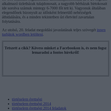
alkalmazó üzletházak tulajdonosait, a nagyobb bérházak birtokosait
ide sorolva számuk mintegy 6-7000 főt tett ki. Vagyonuk általában
elegendőnek bizonyult az időnként felmerülő nehézségek
áthidalására, és a minden tekintetben úri életvitel zavartalan
folytatására.
Az utolsó, 20. feladat megoldási javaslatának teljes szövegét
innen
tudjátok wordben letölteni
.
Tetszett a cikk? Kövess minket a Facebookon is, és nem fogsz
lemaradni a fontos hírekről!
történelem érettségi
történelem érettségi 2014
történelem érettségi 2014 feladatok