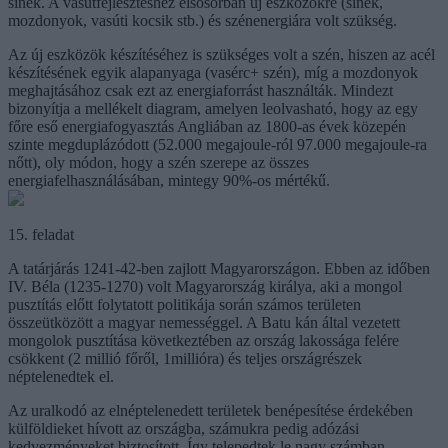
sínek. A vasútfejlesztéshez elsősorban új eszközökre (sínek,
mozdonyok, vasúti kocsik stb.) és szénenergiára volt szükség.
Az új eszközök készítéséhez is szükséges volt a szén, hiszen az acél
készítésének egyik alapanyaga (vasérc+ szén), míg a mozdonyok
meghajtásához csak ezt az energiaforrást használták. Mindezt
bizonyítja a mellékelt diagram, amelyen leolvasható, hogy az egy
főre eső energiafogyasztás Angliában az 1800-as évek közepén
szinte megduplázódott (52.000 megajoule-ról 97.000 megajoule-ra
nőtt), oly módon, hogy a szén szerepe az összes
energiafelhasználásában, mintegy 90%-os mértékű.
15. feladat
A tatárjárás 1241-42-ben zajlott Magyarországon. Ebben az időben
IV. Béla (1235-1270) volt Magyarország királya, aki a mongol
pusztítás előtt folytatott politikája során számos területen
összeütközött a magyar nemességgel. A Batu kán által vezetett
mongolok pusztítása következtében az ország lakossága felére
csökkent (2 millió főről, 1millióra) és teljes országrészek
néptelenedtek el.
Az uralkodó az elnéptelenedett területek benépesítése érdekében
külföldieket hívott az országba, számukra pedig adózási
kedvezményeket biztosított. Így telepedtek le nagy számban