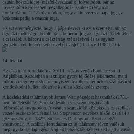
ezután hosszú ideig (másfél évszázadig) folytatódott, bár az
invesztitúra kérdésében megállapodás született (Wormsi
konkordátum 1122) oly módon, hogy a kinevezés a pápa joga, a
beiktatás pedig a császár joga.
Ez azt eredményezte, hogy a pápa nevezi ki azt a személyt, aki az
egyházi méltóságot betölti, de a hűbérúri jog az egyházi földek felett
a császáré. A háború a császárság szétesésével és az egyház
győzelmével, felemelkedésével ért véget (III. Ince 1198-1216).
14. feladat
Az első ipari forradalom a XVIII. század végén bontakozott ki
Angliában. Kezdetben a textilipar gyors fejlődése jellemezte, majd
mikor a megnövekedett mennyiségű textilipari termékek szállításáról
gondoskodni kellett, előtérbe került a közlekedés szerepe.
A közlekedési találmányok James Watt gőzgépét használták (1781-
ben tökéletesítette) és működésük a víz szénenergia általi
felforralásán nyugodott. A vasút a szárazföldi közlekedés és szállítás
vezető eszköze lett, feltalálása Stephenson nevéhez fűződik (1814 a
gőzmozdony, ill. 1825- Stocton és Darlington között az első
vasútvonal). A szállítás forradalma az új találmány révén valósult
meg, gyakorlatilag egész Angliát behálózták két évtized alatt a vasúti