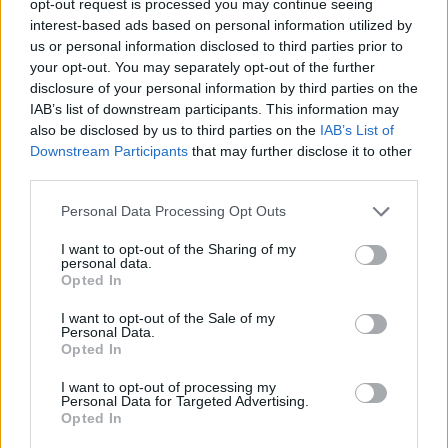
opt-out request is processed you may continue seeing
megírja az Országgyűlési Tudósítások címen megjelentetett kézzel
írott, majd kőnyomatos újságját. Ezután a Törvényhatósági
interest-based ads based on personal information utilized by
Tudósítások megjelentetésével a megyei közgyűlések munkájáról
us or personal information disclosed to third parties prior to
próbálta tájékoztatni a közvéleményt.
your opt-out. You may separately opt-out of the further
disclosure of your personal information by third parties on the
A Metternich által vezetett Habsburg politika azonban Kossuth
IAB’s list of downstream participants. This information may
Lajost és az akkori reformmozgalom több vezetőjét (Lovassy,
also be disclosed by us to third parties on the
IAB’s List of
Wesselényi) börtönbe vetette. Kossuth a börtönben angolt és
közgazdaságtant tanult, majd mikor kiszabadult rábízták az bécsi
Downstream Participants
that may further disclose it to other
titkosrendőrség ügynöke (Landerer) által felügyelt Pesti Hírlap
third parties.
szerkesztését. Kossuth a lapot politikai mozgalmának szócsövévé
tette. Vezércikkeiből – amelyekben a közéleti témákat személyes
Personal Data Processing Opt Outs
hangnemben közelítette meg- kirajzolódott politikai programja,
amelynek alapelvei az érdekegyesítés, a kötelező örökváltság, a
I want to opt-out of the Sharing of my
hazai ipar fejlesztése és a nemzeti függetlenség iránti fokozatos
personal data.
elkötelezettség voltak.
Opted In
A programjának kifejtése során számos területen voltak
I want to opt-out of the Sale of my
nézetkülönbségei Széchenyivel, akit tiszteletteljesen a legnagyobb
Personal Data.
magyarnak nevezett. Széchenyi az osztrákokkal együttműködve
Opted In
kívánta a társadalmi és gazdasági haladást, míg Kossuth nem tartotta
elképzelhetetlennek a velük való szembefordulást. Kossuth úgy
I want to opt-out of processing my
vélte, hogy a kiváltságokat ki kell szélesíteni, tehát politikai jogokat
Personal Data for Targeted Advertising.
és országgyűlési képviseletet (népképviselet) kell adni a társadalom
Opted In
szélesebb rétegeinek (azok ne csak a nemességet illessék, hanem