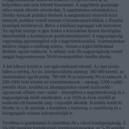
helyzetben már nem lehetett fenntartani. A nagybirtok gazdasági
súlya ennek ellenére növekedett. A nagybirtokos arisztokrácia a
Horthy-korszak politikai életének is meghatározó tényezői közé
tartozott, politikai vezető szerepe a kormánypozíciókkal, a főispáni
tisztségek betöltésével, illetve a felsőházi tagsággal volt biztosított.
Az egyház szerepe is igen fontos a korszakban hiszen ideológiája
összefonódik a kormányzati gondolatrendszerrel. A nagypolgárság
vagyonilag egyenrangúvá vált a nagybirtokosokkal. Származásukat
tekintve magas a zsidóság aránya, viszont a legkiválóbbakkal
Bethlen együtt vadászott. A néhány száz fős nagypolgárság vezető
magját hagyományosan 50-60 monopoltőkés família alkotta.
A két háború között is van agár-merkantil ellentét. Az ipar javára
billen a mérleg. Az ún. középosztályba mintegy 360 000 kereső, az
eltartottakkal együtt pedig 780 000 fő (a népesség 9%-a) tartozott. A
200-1000 hold közötti úri középbirtokosok – mintegy 2200 család –
jelentős része, továbbá az államapparátus vezető tisztviselői –
ugyancsak néhány ezer család – lényegében a nagybirtokosság és a
nagypolgárság mellé emelkedtek, s az 1920-as évek elejétől az
uralkodó elit harmadik nagy csoportját alkották. Közülük került ki
Horthy is, s ők tartották a kezükben a hadsereg, a csendőrség és a
közigazgatás számos kulcspozícióját is.
Továbbra is gondtalanul és jómódban élt a városi középpolgárság. A
10-100 munkást foglalkoztató üzemtulajdonosokat, az 5-20 segédet