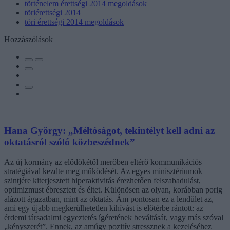
történelem érettségi 2014 megoldások
töriérettségi 2014
töri érettségi 2014 megoldások
Hozzászólások
Hana György: „Méltóságot, tekintélyt kell adni az
oktatásról szóló közbeszédnek”
Az új kormány az elődökétől merőben eltérő kommunikációs
stratégiával kezdte meg működését. Az egyes minisztériumok
szintjére kiterjesztett hiperaktivitás érezhetően felszabadulást,
optimizmust ébresztett és éltet. Különösen az olyan, korábban porig
alázott ágazatban, mint az oktatás. Ám pontosan ez a lendület az,
ami egy újabb megkerülhetetlen kihívást is előtérbe rántott: az
érdemi társadalmi egyeztetés ígéretének beváltását, vagy más szóval
„kényszerét”. Ennek, az amúgy pozitív stressznek a kezeléséhez