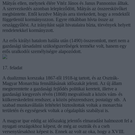
Mátyás ellen, melynek élére Vitéz János és Janus Pannonius álltak.
A szervezkedés azonban lelepleződött, Mátyás az összeesküvőket
megbüntette. Ettől kezdve Mátyás arra törekedett, hogy a rendektől
függetlenül kormányozzon. Egyre ritkábban hívta össze az
országgyűlést. Az irányítást saját hivatalaira bízta, törvények helyett
rendeletekkel kormányzott.
Az erős királyi hatalom halála után (1490) összeomlott, mert nem a
gazdasági társadalmi szükségszerűségek terméke volt, hanem egy
erős uralkodói személyiségre alapozódott.
17. feladat
A dualizmus korszaka 1867-től 1918-ig tartott, és az Osztrák-
Magyar Monarchia fennállásának időszakát jelenti. Az új állam
megteremtette a gazdasági fejlődés politikai kereteit, illetve a
gazdasági kiegyezés révén (1868) megvalósult a közös vám- és
külkereskedelmi rendszer, a közös pénzrendszer, postaügy stb. A
szabad munkavállalás feltételei biztosítottak voltak a monarchia
területén és egységesek voltak a cégalapítás szabályai is.
A magyar ipar eddig az időszakig jelentős elmaradást halmozott fel a
nyugati országokhoz képest, de még az osztrák és a cseh
versenytársakhoz képest is. Ennek az volt az oka, hogy a XVIII.