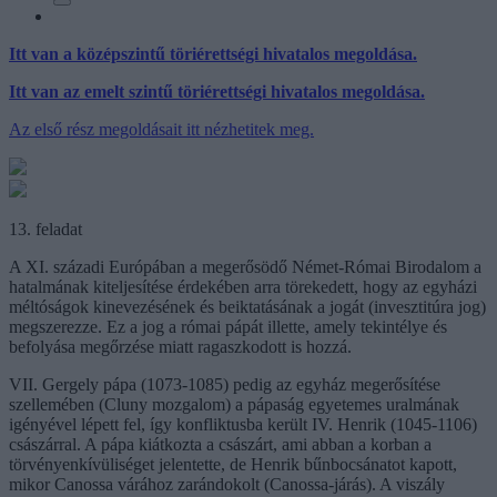
Itt van a középszintű töriérettségi hivatalos megoldása.
Itt van az emelt szintű töriérettségi hivatalos megoldása.
Az első rész megoldásait itt nézhetitek meg.
13. feladat
A XI. századi Európában a megerősödő Német-Római Birodalom a
hatalmának kiteljesítése érdekében arra törekedett, hogy az egyházi
méltóságok kinevezésének és beiktatásának a jogát (invesztitúra jog)
megszerezze. Ez a jog a római pápát illette, amely tekintélye és
befolyása megőrzése miatt ragaszkodott is hozzá.
VII. Gergely pápa (1073-1085) pedig az egyház megerősítése
szellemében (Cluny mozgalom) a pápaság egyetemes uralmának
igényével lépett fel, így konfliktusba került IV. Henrik (1045-1106)
császárral. A pápa kiátkozta a császárt, ami abban a korban a
törvényenkívüliséget jelentette, de Henrik bűnbocsánatot kapott,
mikor Canossa várához zarándokolt (Canossa-járás). A viszály