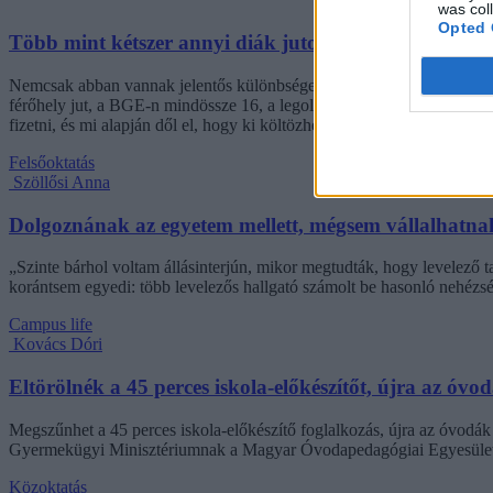
was col
Opted 
Több mint kétszer annyi diák jutott be a felsőoktatás
Nemcsak abban vannak jelentős különbségek az egyetemek között, hogy
férőhely jut, a BGE-n mindössze 16, a legolcsóbb havi kollégiumi dí
fizetni, és mi alapján dől el, hogy ki költözhet be.
Felsőoktatás
Szöllősi Anna
Dolgoznának az egyetem mellett, mégsem vállalhatnak 
„Szinte bárhol voltam állásinterjún, mikor megtudták, hogy levelező t
korántsem egyedi: több levelezős hallgató számolt be hasonló nehézsé
Campus life
Kovács Dóri
Eltörölnék a 45 perces iskola-előkészítőt, újra az óvo
Megszűnhet a 45 perces iskola-előkészítő foglalkozás, újra az óvodák 
Gyermekügyi Minisztériumnak a Magyar Óvodapedagógiai Egyesület
Közoktatás