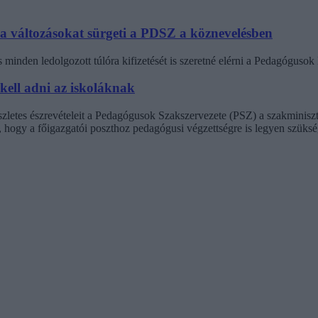
 a változásokat sürgeti a PDSZ a köznevelésben
minden ledolgozott túlóra kifizetését is szeretné elérni a Pedagógus
 kell adni az iskoláknak
észletes észrevételeit a Pedagógusok Szakszervezete (PSZ) a szakminisz
t, hogy a főigazgatói poszthoz pedagógusi végzettségre is legyen szüksé