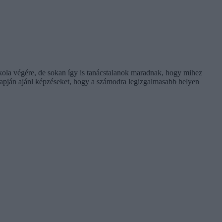
skola végére, de sokan így is tanácstalanok maradnak, hogy mihez
alapján ajánl képzéseket, hogy a számodra legizgalmasabb helyen