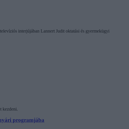
televíziós interjújában Lannert Judit oktatási és gyermekügyi
t kezdeni.
N nyári programjába