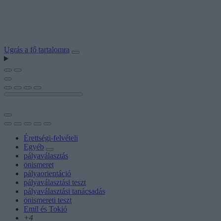
Ugrás a fő tartalomra
Érettségi-felvételi
Egyéb
pályaválasztás
önismeret
pályaorientáció
pályaválasztási teszt
pályaválasztási tanácsadás
önismereti teszt
Emil és Tokió
+4