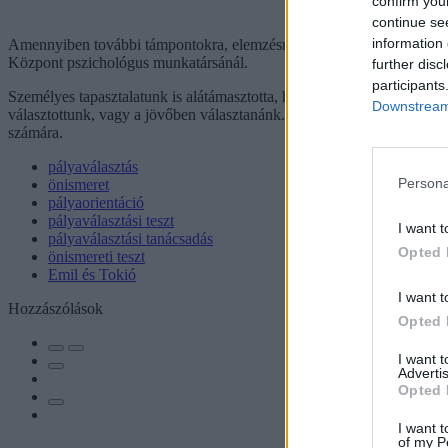
confirm you
continue se
information 
Amennyiben további támpontokra, elemzésre volna szükséged, azt is je
Központ pszichológus munkatársánál.
further disc
participants
Személyes tapasztalatunk is alátámasztotta, hogy a teszt rendkívül p
Downstream 
választottunk, vagy a jövőben választanánk. A teszt ugyan nem ingyen
számára.
pályaválasztás
Persona
önismeret
pályaorientáció
pályaválasztási teszt
I want t
pályaválasztási tanácsadás
Opted 
önismereti teszt
Emil és Tokió
I want t
Hozzászólások
Opted 
I want 
Advertis
Opted 
I want t
of my P