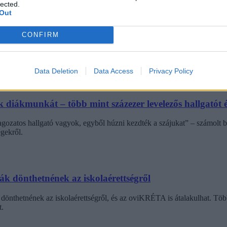
lected.
Out
ba, mint ahány kollégiumi férőhely összesen van
CONFIRM
 hány kollégiumi férőhely jut a hallgatókra, a térítési díj összege s
jak pedig 9300 és 25 500 forint között mozognak a vizsgált intézménye
Data Deletion
Data Access
Privacy Policy
diákmunkát – több mint százezer levelezős hallgatót é
agozatos hallgató vagyok, egyből húzni kezdték a szájukat” – számolt b
gekről.
dák dönthetnének az iskolaérettségről
dönthetnének az iskolaérettségről, és az oviKRÉTA is átalakulhat. Többe
.