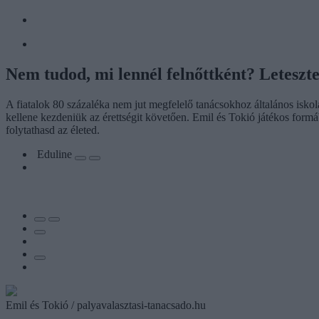
Nem tudod, mi lennél felnőttként? Leteszte
A fiatalok 80 százaléka nem jut megfelelő tanácsokhoz általános isko
kellene kezdeniük az érettségit követően. Emil és Tokió játékos form
folytathasd az életed.
Eduline
Emil és Tokió / palyavalasztasi-tanacsado.hu