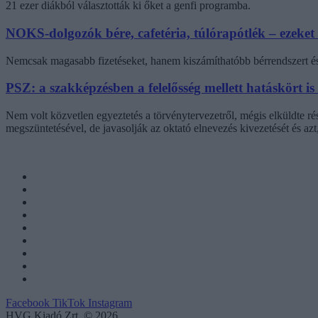
21 ezer diákból választották ki őket a genfi programba.
NOKS-dolgozók bére, cafetéria, túlórapótlék – ezeket
Nemcsak magasabb fizetéseket, hanem kiszámíthatóbb bérrendszert és 
PSZ: a szakképzésben a felelősség mellett hatáskört is
Nem volt közvetlen egyeztetés a törvénytervezetről, mégis elküldte r
megszüntetésével, de javasolják az oktató elnevezés kivezetését és az
Facebook
TikTok
Instagram
HVG Kiadó Zrt. © 2026