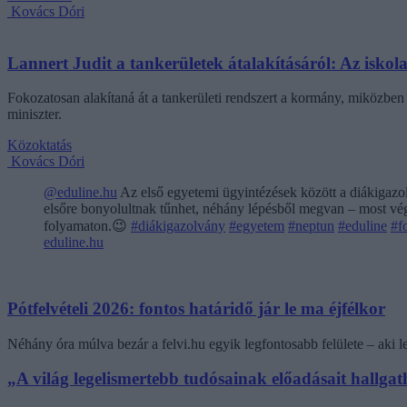
Kovács Dóri
Lannert Judit a tankerületek átalakításáról: Az isko
Fokozatosan alakítaná át a tankerületi rendszert a kormány, miközben m
miniszter.
Közoktatás
Kovács Dóri
@eduline.hu
Az első egyetemi ügyintézések között a diákigazol
elsőre bonyolultnak tűnhet, néhány lépésből megvan – most végi
folyamaton.😉
#diákigazolvány
#egyetem
#neptun
#eduline
#f
eduline.hu
Pótfelvételi 2026: fontos határidő jár le ma éjfélkor
Néhány óra múlva bezár a felvi.hu egyik legfontosabb felülete – aki
„A világ legelismertebb tudósainak előadásait hallg