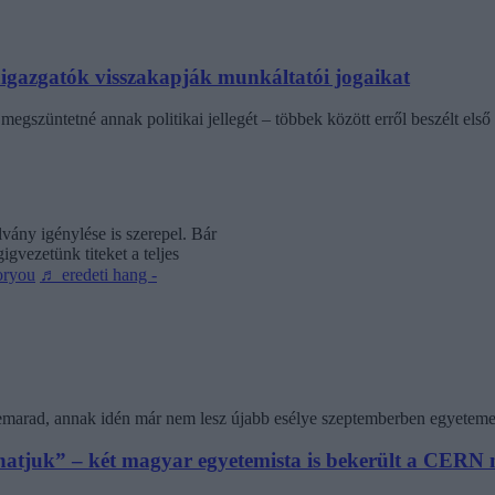
laigazgatók visszakapják munkáltatói jogaikat
egszüntetné annak politikai jellegét – többek között erről beszélt első 
vány igénylése is szerepel. Bár
gvezetünk titeket a teljes
oryou
♬ eredeti hang -
 lemarad, annak idén már nem lesz újabb esélye szeptemberben egyeteme
athatjuk” – két magyar egyetemista is bekerült a CER