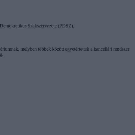
ok Demokratikus Szakszervezete (PDSZ).
tériumnak, melyben többek között egyetértettek a kancellári rendszer
g.