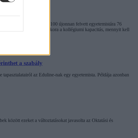
em egységes. Míg a BME-n 100 újonnan felvett egyetemistára 76
kben. Megnéztük, hol mekkora a kollégiumi kapacitás, mennyit kell
rinthet a szabály
e tapasztalatairól az Eduline-nak egy egyetemista. Példája azonban
k között ezeket a változtatásokat javasolta az Oktatási és