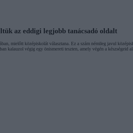
ltük az eddigi legjobb tanácsadó oldalt
lában, mielőtt középiskolát választana. Ez a szám némileg javul középi
ában kalauzol végig egy önismereti teszten, amely végén a készségeid 