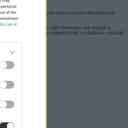
ou may
 personal
out of the
aválasztási tanácsadást fognak neked javasolni a Mentálhigiénés
 downstream
B’s List of
kokat láttuk visszaköszönni a végeredményben, amit magunk is
snak, ráadásul iskolák is megrendelhetik a szolgáltatást a diákjaik