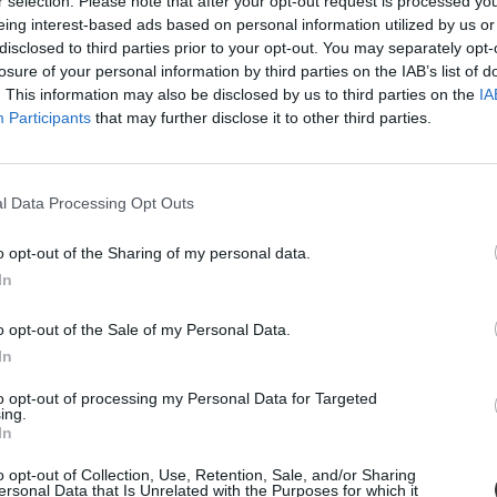
r selection. Please note that after your opt-out request is processed y
eing interest-based ads based on personal information utilized by us or
disclosed to third parties prior to your opt-out. You may separately opt-
lezheted az oldal készítőinek. Ekkor kiegészítésül egy személyes pály
losure of your personal information by third parties on the IAB’s list of
. This information may also be disclosed by us to third parties on the
IA
ontosan meghatározza a válaszoló érdeklődését, azokat az egyetemi sza
Participants
that may further disclose it to other third parties.
es, de mindössze az ötödébe kerül egy hagyományos személyes tanácsadá
l Data Processing Opt Outs
o opt-out of the Sharing of my personal data.
In
o opt-out of the Sale of my Personal Data.
In
to opt-out of processing my Personal Data for Targeted
ing.
In
o opt-out of Collection, Use, Retention, Sale, and/or Sharing
ersonal Data that Is Unrelated with the Purposes for which it