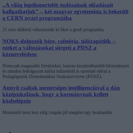
„A világ legelismertebb tudósainak előadásait
hallgathatjuk” – két magyar egyetemista is bekerült
a CERN nyári programjába
21 ezer diákból választották ki őket a genfi programba.
NOKS-dolgozók bére, cafetéria, túlórapótlék –
ezeket a változásokat sürgeti a PDSZ a
köznevelésben
Nemcsak magasabb fizetéseket, hanem kiszámíthatóbb bérrendszert
és minden ledolgozott túlóra kifizetését is szeretné elérni a
Pedagógusok Demokratikus Szakszervezete (PDSZ).
Annyit csaltak mesterséges intelligenciával a dán
középiskolások, hogy a kormánynak kellett
közbelépnie
Mostantól nem lesz elég csupán jól megírni egy beadandót.