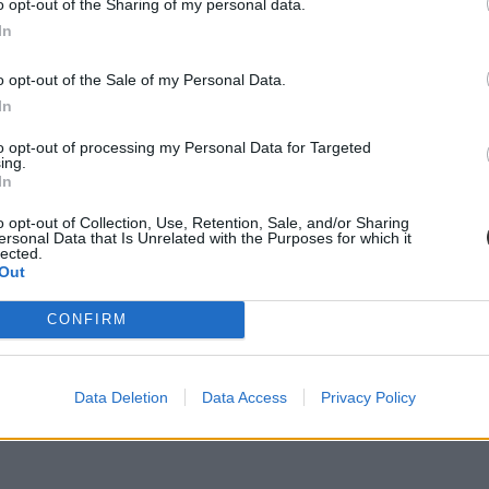
o opt-out of the Sharing of my personal data.
In
helyette?
o opt-out of the Sale of my Personal Data.
elszigetelt hibák, hanem a jelenlegi oktatási szerkezet „erővonalai”, 
In
to opt-out of processing my Personal Data for Targeted
ing.
In
diákmunkát – több mint százezer levelezős hallgatót é
o opt-out of Collection, Use, Retention, Sale, and/or Sharing
ersonal Data that Is Unrelated with the Purposes for which it
agozatos hallgató vagyok, egyből húzni kezdték a szájukat” – számolt b
lected.
gekről.
Out
CONFIRM
dák dönthetnének az iskolaérettségről
Data Deletion
Data Access
Privacy Policy
dönthetnének az iskolaérettségről, és az oviKRÉTA is átalakulhat. Többe
.