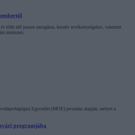
tembertől
 és több idő jusson mozgásra, kreatív tevékenységekre, valamint
si miniszter.
vodapedagógiai Egyesület (MOE) javaslata alapján, melyet a
N nyári programjába