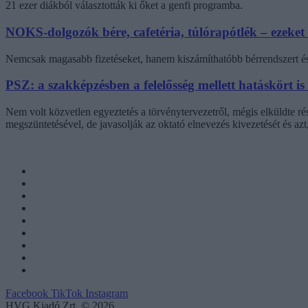
21 ezer diákból választották ki őket a genfi programba.
NOKS-dolgozók bére, cafetéria, túlórapótlék – ezeket
Nemcsak magasabb fizetéseket, hanem kiszámíthatóbb bérrendszert és 
PSZ: a szakképzésben a felelősség mellett hatáskört is
Nem volt közvetlen egyeztetés a törvénytervezetről, mégis elküldte r
megszüntetésével, de javasolják az oktató elnevezés kivezetését és az
Facebook
TikTok
Instagram
HVG Kiadó Zrt. © 2026