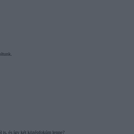
oltunk.
l is, és így két középfokúm lenne?