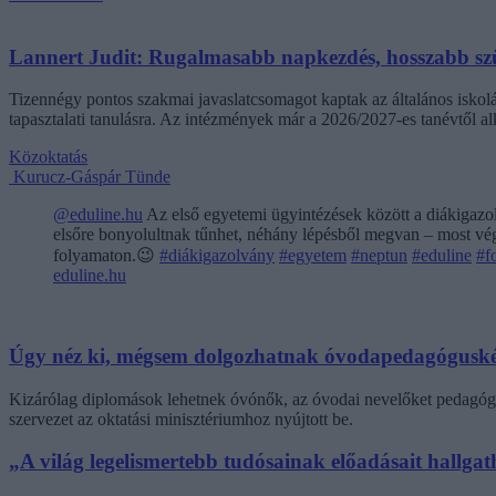
Lannert Judit: Rugalmasabb napkezdés, hosszabb szü
Tizennégy pontos szakmai javaslatcsomagot kaptak az általános iskolá
tapasztalati tanulásra. Az intézmények már a 2026/2027-es tanévtől alk
Közoktatás
Kurucz-Gáspár Tünde
@eduline.hu
Az első egyetemi ügyintézések között a diákigazol
elsőre bonyolultnak tűnhet, néhány lépésből megvan – most végi
folyamaton.😉
#diákigazolvány
#egyetem
#neptun
#eduline
#f
eduline.hu
Úgy néz ki, mégsem dolgozhatnak óvodapedagóguské
Kizárólag diplomások lehetnek óvónők, az óvodai nevelőket pedagógi
szervezet az oktatási minisztériumhoz nyújtott be.
„A világ legelismertebb tudósainak előadásait hallg