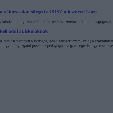
 a változásokat sürgeti a PDSZ a köznevelésben
minden ledolgozott túlóra kifizetését is szeretné elérni a Pedagógus
 kell adni az iskoláknak
észletes észrevételeit a Pedagógusok Szakszervezete (PSZ) a szakminisz
t, hogy a főigazgatói poszthoz pedagógusi végzettségre is legyen szüksé