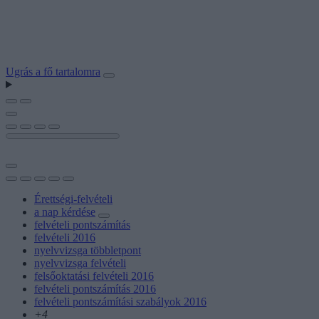
Ugrás a fő tartalomra
Érettségi-felvételi
a nap kérdése
felvételi pontszámítás
felvételi 2016
nyelvvizsga többletpont
nyelvvizsga felvételi
felsőoktatási felvételi 2016
felvételi pontszámítás 2016
felvételi pontszámítási szabályok 2016
+4