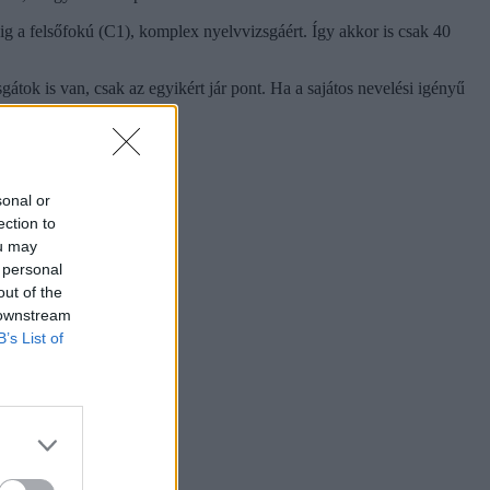
ig a felsőfokú (C1), komplex nyelvvizsgáért. Így akkor is csak 40
átok is van, csak az egyikért jár pont. Ha a sajátos nevelési igényű
sonal or
ection to
ou may
 personal
out of the
 downstream
B’s List of