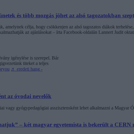
netek és több mozgás jöhet az alsó tagozatokban szep
k, amelynek célja, hogy csökkenjen az alsó tagozatos diákok terhelése,
almazhatják az ajánlásokat – írta Facebook-oldalán Lannert Judit oktatá
vány igénylése is szerepel. Bár
gvezetünk titeket a teljes
oryou
♬ eredeti hang -
nt az óvodai nevelők
ai vagy gyógypedagógiai asszisztensként lehet alkalmazni a Magyar Ó
athatjuk” – két magyar egyetemista is bekerült a CER