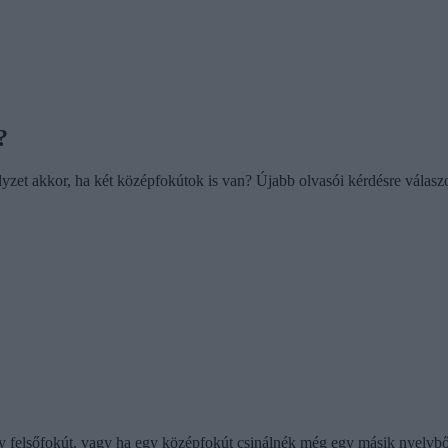
?
lyzet akkor, ha két középfokútok is van? Újabb olvasói kérdésre válasz
y felsőfokút, vagy ha egy középfokút csinálnék még egy másik nyelvbő