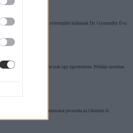
amelyek a rendszer gyökeres reformjáért kiáltanak Dr. Gyarmathy Éva
rinthet a szabály
e tapasztalatairól az Eduline-nak egy egyetemista. Példája azonban
k között ezeket a változtatásokat javasolta az Oktatási és