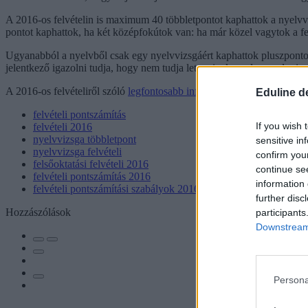
A 2016-os felvételin is maximum 40 többletpontot kaphattok a nyelvvi
pontot kaphattok, ha két középfokútok van: ha már közel vagytok a f
Ugyanabból a nyelvből csak egy nyelvvizsgáért kaphattok pluszpontot, 
jelentkező igazolni tudja, hogy nem tudja letenni a komplex nyelvvizsgá
A 2016-os felvételiről szóló
legfontosabb információkat itt találjátok
.
Eduline d
felvételi pontszámítás
If you wish 
felvételi 2016
nyelvvizsga többletpont
sensitive in
nyelvvizsga felvételi
confirm you
felsőoktatási felvételi 2016
continue se
felvételi pontszámítás 2016
information 
felvételi pontszámítási szabályok 2016
further disc
Hozzászólások
participants
Downstream 
Persona