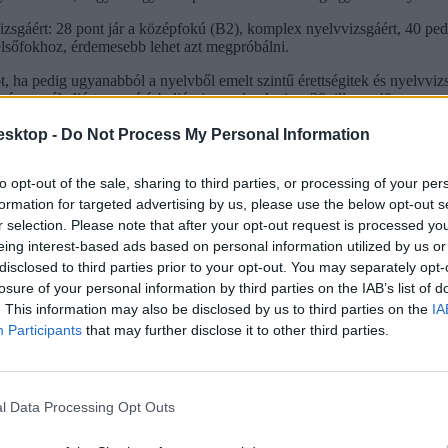
zsgáért: 28 pont jár a középfokú (B2), komplex nyelvvizsgáért, 40 ped
elsőfokhoz, érdemesebb lehet azt megpróbálni.
ha pedig ugyanabból a nyelvből emelt szintű érettségitek és nyelvvizsg
t, a szóbeliért vagy írásbeliért is megkaphatja a 28, illetve 40 pontot.
esktop -
Do Not Process My Personal Information
to opt-out of the sale, sharing to third parties, or processing of your per
formation for targeted advertising by us, please use the below opt-out s
r selection. Please note that after your opt-out request is processed y
eing interest-based ads based on personal information utilized by us or
disclosed to third parties prior to your opt-out. You may separately opt-
losure of your personal information by third parties on the IAB’s list of
. This information may also be disclosed by us to third parties on the
IA
Participants
that may further disclose it to other third parties.
l Data Processing Opt Outs