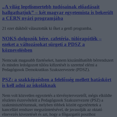
„A világ legelismertebb tudósainak előadásait
hallgathatjuk” – két magyar egyetemista is bekerült
a CERN nyári programjába
21 ezer diákból választották ki őket a genfi programba.
NOKS-dolgozók bére, cafetéria, túlórapótlék –
ezeket a változásokat sürgeti a PDSZ a
köznevelésben
Nemcsak magasabb fizetéseket, hanem kiszámíthatóbb bérrendszert
és minden ledolgozott túlóra kifizetését is szeretné elérni a
Pedagógusok Demokratikus Szakszervezete (PDSZ).
PSZ: a szakképzésben a felelősség mellett hatáskört
is kell adni az iskoláknak
Nem volt közvetlen egyeztetés a törvénytervezetről, mégis elküldte
részletes észrevételeit a Pedagógusok Szakszervezete (PSZ) a
szakminisztériumnak, melyben többek között egyetértettek a
kancellári rendszer megszüntetésével, de javasolják az oktató
elnevezés kivezetését és azt, hogy a főigazgatói poszthoz