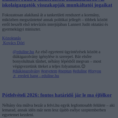
iskolaigazgatók visszakapják munkáltatói jogaikat
Fokozatosan alakítaná át a tankerületi rendszert a kormány,
miközben megszüntetné annak politikai jellegét – többek között
erről beszélt első televíziós interjújában Lannert Judit oktatási és
gyermekügyi miniszter.
Közoktatás
Kovács Dóri
@eduline.hu
Az első egyetemi ügyintézések között a
diákigazolvány igénylése is szerepel. Bár elsőre
bonyolultnak tűnhet, néhány lépésből megvan – most
végigvezetünk titeket a teljes folyamaton.😉
#diákigazolvány
#egyetem
#neptun
#eduline
#foryou
♬ eredeti hang - eduline.hu
Pótfelvételi 2026: fontos határidő jár le ma éjfélkor
Néhány óra múlva bezár a felvi.hu egyik legfontosabb felülete – aki
lemarad, annak idén már nem lesz újabb esélye szeptemberben
egyetemet kezdeni.