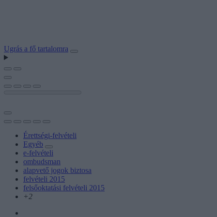
Ugrás a fő tartalomra
Érettségi-felvételi
Egyéb
e-felvételi
ombudsman
alapvető jogok biztosa
felvételi 2015
felsőoktatási felvételi 2015
+2