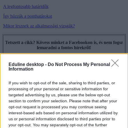
A legfontosabb határidők
Így húzzák a ponthatárokat
Mikor lesznek az alkalmassági vizsgák?
Tetszett a cikk? Kövess minket a Facebookon is, és nem fogsz
lemaradni a fontos hírekről!
Eduline desktop -
Do Not Process My Personal
Information
e-felvételi
If you wish to opt-out of the sale, sharing to third parties, or
ombudsman
processing of your personal or sensitive information for
alapvető jogok biztosa
targeted advertising by us, please use the below opt-out
felvételi 2015
section to confirm your selection. Please note that after your
felsőoktatási felvételi 2015
opt-out request is processed you may continue seeing
Hozzászólások
interest-based ads based on personal information utilized by
us or personal information disclosed to third parties prior to
your opt-out. You may separately opt-out of the further