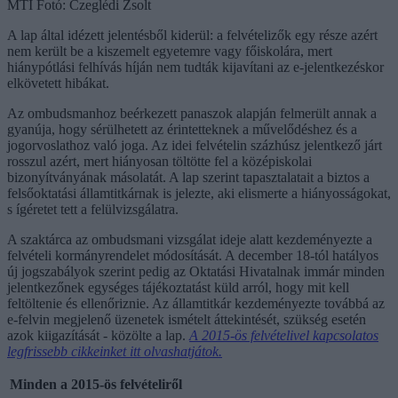
MTI Fotó: Czeglédi Zsolt
A lap által idézett jelentésből kiderül: a felvételizők egy része azért
nem került be a kiszemelt egyetemre vagy főiskolára, mert
hiánypótlási felhívás híján nem tudták kijavítani az e-jelentkezéskor
elkövetett hibákat.
Az ombudsmanhoz beérkezett panaszok alapján felmerült annak a
gyanúja, hogy sérülhetett az érintetteknek a művelődéshez és a
jogorvoslathoz való joga. Az idei felvételin százhúsz jelentkező járt
rosszul azért, mert hiányosan töltötte fel a középiskolai
bizonyítványának másolatát. A lap szerint tapasztalatait a biztos a
felsőoktatási államtitkárnak is jelezte, aki elismerte a hiányosságokat,
s ígéretet tett a felülvizsgálatra.
A szaktárca az ombudsmani vizsgálat ideje alatt kezdeményezte a
felvételi kormányrendelet módosítását. A december 18-tól hatályos
új jogszabályok szerint pedig az Oktatási Hivatalnak immár minden
jelentkezőnek egységes tájékoztatást küld arról, hogy mit kell
feltöltenie és ellenőriznie. Az államtitkár kezdeményezte továbbá az
e-felvin megjelenő üzenetek ismételt áttekintését, szükség esetén
azok kiigazítását - közölte a lap.
A 2015-ös felvételivel kapcsolatos
legfrissebb cikkeinket itt olvashatjátok.
Minden a 2015-ös felvételiről