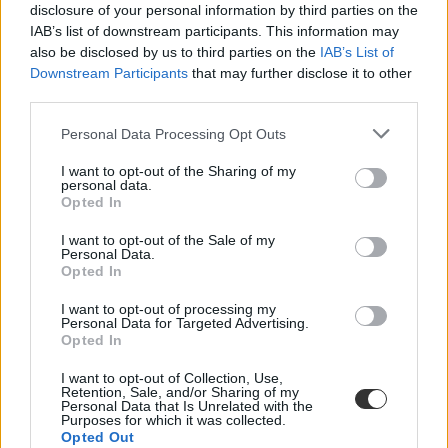
disclosure of your personal information by third parties on the
IAB’s list of downstream participants. This information may
also be disclosed by us to third parties on the
IAB’s List of
Downstream Participants
that may further disclose it to other
third parties.
Több mint kétszer annyi diák jutott be a
Personal Data Processing Opt Outs
felsőoktatásba, mint ahány kollégiumi férőhely
összesen van
I want to opt-out of the Sharing of my
personal data.
Opted In
Nemcsak abban vannak jelentős különbségek az egyetemek között,
hogy hány kollégiumi férőhely jut a hallgatókra, a térítési díj összege
I want to opt-out of the Sale of my
sem egységes. Míg a BME-n 100 újonnan felvett egyetemistára 76
Personal Data.
férőhely jut, a BGE-n mindössze 16, a legolcsóbb havi kollégiumi
Opted In
díjak pedig 9300 és 25 500 forint között mozognak a vizsgált
intézményekben. Megnéztük, hol mekkora a kollégiumi kapacitás,
I want to opt-out of processing my
mennyit kell fizetni, és mi alapján dől el, hogy ki költözhet be.
Personal Data for Targeted Advertising.
Opted In
Felsőoktatás
Szöllősi Anna
I want to opt-out of Collection, Use,
Retention, Sale, and/or Sharing of my
Dolgoznának az egyetem mellett, mégsem
Personal Data that Is Unrelated with the
Purposes for which it was collected.
vállalhatnak diákmunkát – több mint százezer
Opted Out