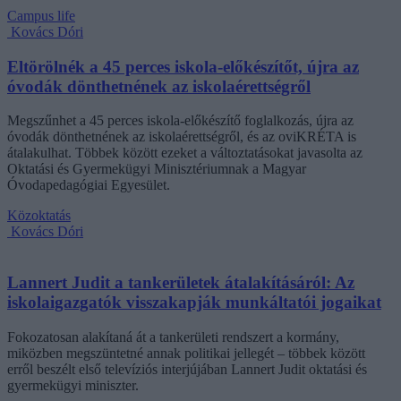
Campus life
Kovács Dóri
Eltörölnék a 45 perces iskola-előkészítőt, újra az
óvodák dönthetnének az iskolaérettségről
Megszűnhet a 45 perces iskola-előkészítő foglalkozás, újra az
óvodák dönthetnének az iskolaérettségről, és az oviKRÉTA is
átalakulhat. Többek között ezeket a változtatásokat javasolta az
Oktatási és Gyermekügyi Minisztériumnak a Magyar
Óvodapedagógiai Egyesület.
Közoktatás
Kovács Dóri
Lannert Judit a tankerületek átalakításáról: Az
iskolaigazgatók visszakapják munkáltatói jogaikat
Fokozatosan alakítaná át a tankerületi rendszert a kormány,
miközben megszüntetné annak politikai jellegét – többek között
erről beszélt első televíziós interjújában Lannert Judit oktatási és
gyermekügyi miniszter.