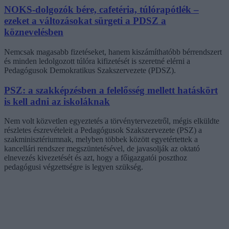
NOKS-dolgozók bére, cafetéria, túlórapótlék –
ezeket a változásokat sürgeti a PDSZ a
köznevelésben
Nemcsak magasabb fizetéseket, hanem kiszámíthatóbb bérrendszert
és minden ledolgozott túlóra kifizetését is szeretné elérni a
Pedagógusok Demokratikus Szakszervezete (PDSZ).
PSZ: a szakképzésben a felelősség mellett hatáskört
is kell adni az iskoláknak
Nem volt közvetlen egyeztetés a törvénytervezetről, mégis elküldte
részletes észrevételeit a Pedagógusok Szakszervezete (PSZ) a
szakminisztériumnak, melyben többek között egyetértettek a
kancellári rendszer megszüntetésével, de javasolják az oktató
elnevezés kivezetését és azt, hogy a főigazgatói poszthoz
pedagógusi végzettségre is legyen szükség.