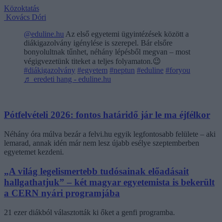
Közoktatás
Kovács Dóri
@eduline.hu
Az első egyetemi ügyintézések között a
diákigazolvány igénylése is szerepel. Bár elsőre
bonyolultnak tűnhet, néhány lépésből megvan – most
végigvezetünk titeket a teljes folyamaton.😉
#diákigazolvány
#egyetem
#neptun
#eduline
#foryou
♬ eredeti hang - eduline.hu
Pótfelvételi 2026: fontos határidő jár le ma éjfélkor
Néhány óra múlva bezár a felvi.hu egyik legfontosabb felülete – aki
lemarad, annak idén már nem lesz újabb esélye szeptemberben
egyetemet kezdeni.
„A világ legelismertebb tudósainak előadásait
hallgathatjuk” – két magyar egyetemista is bekerült
a CERN nyári programjába
21 ezer diákból választották ki őket a genfi programba.