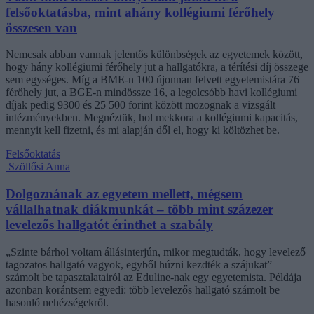
felsőoktatásba, mint ahány kollégiumi férőhely
összesen van
Nemcsak abban vannak jelentős különbségek az egyetemek között,
hogy hány kollégiumi férőhely jut a hallgatókra, a térítési díj összege
sem egységes. Míg a BME-n 100 újonnan felvett egyetemistára 76
férőhely jut, a BGE-n mindössze 16, a legolcsóbb havi kollégiumi
díjak pedig 9300 és 25 500 forint között mozognak a vizsgált
intézményekben. Megnéztük, hol mekkora a kollégiumi kapacitás,
mennyit kell fizetni, és mi alapján dől el, hogy ki költözhet be.
Felsőoktatás
Szöllősi Anna
Dolgoznának az egyetem mellett, mégsem
vállalhatnak diákmunkát – több mint százezer
levelezős hallgatót érinthet a szabály
„Szinte bárhol voltam állásinterjún, mikor megtudták, hogy levelező
tagozatos hallgató vagyok, egyből húzni kezdték a szájukat” –
számolt be tapasztalatairól az Eduline-nak egy egyetemista. Példája
azonban korántsem egyedi: több levelezős hallgató számolt be
hasonló nehézségekről.