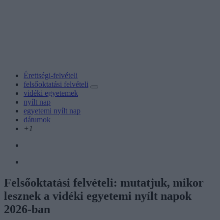
Érettségi-felvételi
felsőoktatási felvételi
vidéki egyetemek
nyílt nap
egyetemi nyílt nap
dátumok
+1
Felsőoktatási felvételi: mutatjuk, mikor
lesznek a vidéki egyetemi nyílt napok
2026-ban