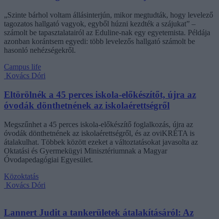
„Szinte bárhol voltam állásinterjún, mikor megtudták, hogy levelező
tagozatos hallgató vagyok, egyből húzni kezdték a szájukat” –
számolt be tapasztalatairól az Eduline-nak egy egyetemista. Példája
azonban korántsem egyedi: több levelezős hallgató számolt be
hasonló nehézségekről.
Campus life
Kovács Dóri
Eltörölnék a 45 perces iskola-előkészítőt, újra az
óvodák dönthetnének az iskolaérettségről
Megszűnhet a 45 perces iskola-előkészítő foglalkozás, újra az
óvodák dönthetnének az iskolaérettségről, és az oviKRÉTA is
átalakulhat. Többek között ezeket a változtatásokat javasolta az
Oktatási és Gyermekügyi Minisztériumnak a Magyar
Óvodapedagógiai Egyesület.
Közoktatás
Kovács Dóri
Lannert Judit a tankerületek átalakításáról: Az