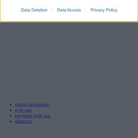
Data Deletion
Data Access
Privacy Policy
vidéki egyetemek
nyílt nap
egyetemi nyílt nap
dátumok