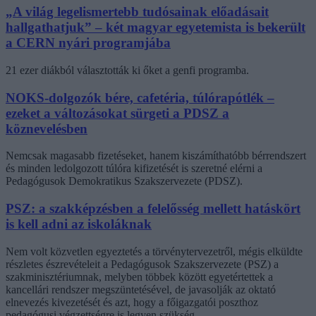
„A világ legelismertebb tudósainak előadásait
hallgathatjuk” – két magyar egyetemista is bekerült
a CERN nyári programjába
21 ezer diákból választották ki őket a genfi programba.
NOKS-dolgozók bére, cafetéria, túlórapótlék –
ezeket a változásokat sürgeti a PDSZ a
köznevelésben
Nemcsak magasabb fizetéseket, hanem kiszámíthatóbb bérrendszert
és minden ledolgozott túlóra kifizetését is szeretné elérni a
Pedagógusok Demokratikus Szakszervezete (PDSZ).
PSZ: a szakképzésben a felelősség mellett hatáskört
is kell adni az iskoláknak
Nem volt közvetlen egyeztetés a törvénytervezetről, mégis elküldte
részletes észrevételeit a Pedagógusok Szakszervezete (PSZ) a
szakminisztériumnak, melyben többek között egyetértettek a
kancellári rendszer megszüntetésével, de javasolják az oktató
elnevezés kivezetését és azt, hogy a főigazgatói poszthoz
pedagógusi végzettségre is legyen szükség.