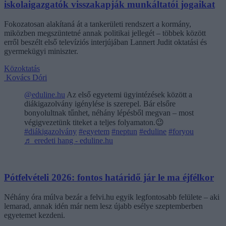
iskolaigazgatók visszakapják munkáltatói jogaikat
Fokozatosan alakítaná át a tankerületi rendszert a kormány,
miközben megszüntetné annak politikai jellegét – többek között
erről beszélt első televíziós interjújában Lannert Judit oktatási és
gyermekügyi miniszter.
Közoktatás
Kovács Dóri
@eduline.hu
Az első egyetemi ügyintézések között a
diákigazolvány igénylése is szerepel. Bár elsőre
bonyolultnak tűnhet, néhány lépésből megvan – most
végigvezetünk titeket a teljes folyamaton.😉
#diákigazolvány
#egyetem
#neptun
#eduline
#foryou
♬ eredeti hang - eduline.hu
Pótfelvételi 2026: fontos határidő jár le ma éjfélkor
Néhány óra múlva bezár a felvi.hu egyik legfontosabb felülete – aki
lemarad, annak idén már nem lesz újabb esélye szeptemberben
egyetemet kezdeni.