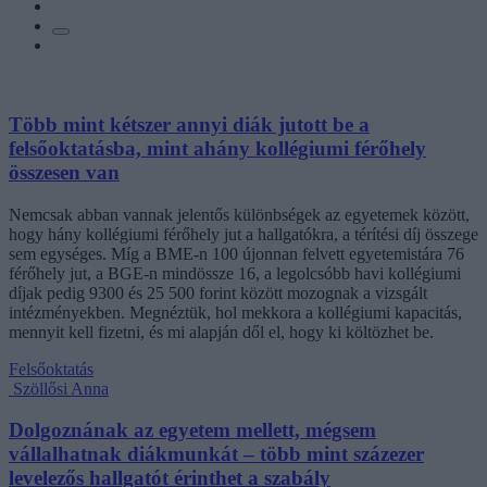
Több mint kétszer annyi diák jutott be a
felsőoktatásba, mint ahány kollégiumi férőhely
összesen van
Nemcsak abban vannak jelentős különbségek az egyetemek között,
hogy hány kollégiumi férőhely jut a hallgatókra, a térítési díj összege
sem egységes. Míg a BME-n 100 újonnan felvett egyetemistára 76
férőhely jut, a BGE-n mindössze 16, a legolcsóbb havi kollégiumi
díjak pedig 9300 és 25 500 forint között mozognak a vizsgált
intézményekben. Megnéztük, hol mekkora a kollégiumi kapacitás,
mennyit kell fizetni, és mi alapján dől el, hogy ki költözhet be.
Felsőoktatás
Szöllősi Anna
Dolgoznának az egyetem mellett, mégsem
vállalhatnak diákmunkát – több mint százezer
levelezős hallgatót érinthet a szabály