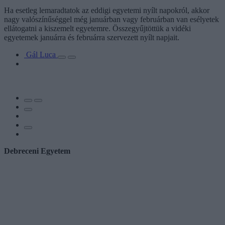
Ha esetleg lemaradtatok az eddigi egyetemi nyílt napokról, akkor
nagy valószínűséggel még januárban vagy februárban van esélyetek
ellátogatni a kiszemelt egyetemre. Összegyűjtöttük a vidéki
egyetemek januárra és februárra szervezett nyílt napjait.
Gál Luca
Debreceni Egyetem