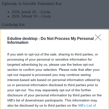
Egészség- és Szociális Tudományi Kar
2026. január 20. – Gyula
2026. február 10. - Gyula
Gazdasági Kar
2026. január 14. – Békéscsaba
2026. február 4. – Békéscsaba
Eduline desktop -
Do Not Process My Personal
2026. február 11. – Békéscsaba
Information
Pedagógiai Kar
If you wish to opt-out of the sale, sharing to third parties, or
2026. január 30. – Szarvas
processing of your personal or sensitive information for
targeted advertising by us, please use the below opt-out
Teológiai Kar
section to confirm your selection. Please note that after your
2026. január 13. – Szeged
opt-out request is processed you may continue seeing
interest-based ads based on personal information utilized by
us or personal information disclosed to third parties prior to
your opt-out. You may separately opt-out of the further
Pázmány Péter Katolikus Egyetem
disclosure of your personal information by third parties on the
Bölcsészet- és Társadalomtudományi Kar
IAB’s list of downstream participants. This information may
also be disclosed by us to third parties on the
IAB’s List of
2026. január 20. - Esztergom