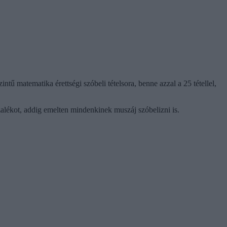
ntű matematika érettségi szóbeli tételsora, benne azzal a 25 tétellel,
zalékot, addig emelten mindenkinek muszáj szóbelizni is.