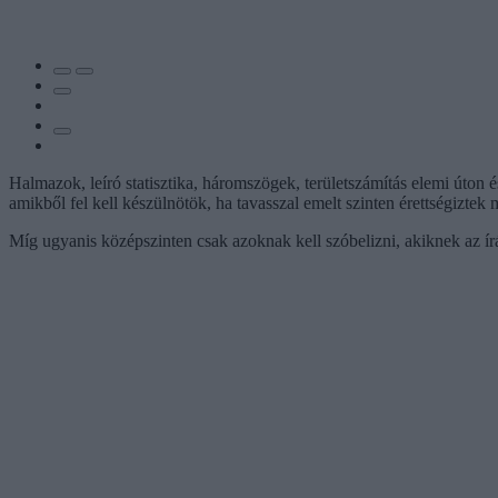
Halmazok, leíró statisztika, háromszögek, területszámítás elemi úton és
amikből fel kell készülnötök, ha tavasszal emelt szinten érettségiztek 
Míg ugyanis középszinten csak azoknak kell szóbelizni, akiknek az ír