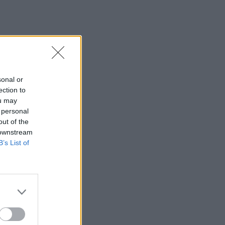
sonal or
ection to
ou may
 personal
out of the
 downstream
B’s List of