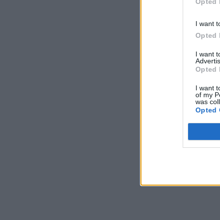
Opted 
I want t
Opted 
I want 
Advertis
Opted 
I want t
of my P
was col
Opted 