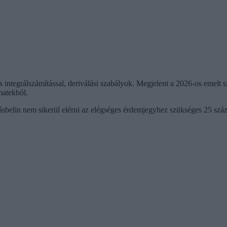
 integrálszámítással, deriválási szabályok. Megjelent a 2026-os emelt szi
matekból.
ásbelin nem sikerül elérni az elégséges érdemjegyhez szükséges 25 szá