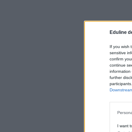
Eduline d
If you wish 
sensitive in
confirm you
continue se
information 
further disc
participants
Downstream 
Persona
I want t