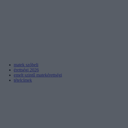
matek szóbeli
érettségi 2026
emelt szintű matekérettségi
tételcímek