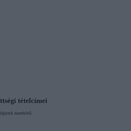
tségi tételcímei
ségiztek matekból.