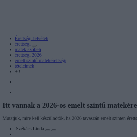
Érettségi-felvételi
érettségi
matek szóbeli
érettségi 2026
emelt szintű matekérettségi
tételcímek
+1
Itt vannak a 2026-os emelt szintű matekéret
Mutatjuk, mire kell készülnötök, ha 2026 tavaszán emelt szinten érett
Székács Linda