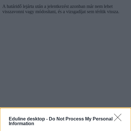
A határidő lejárta után a jelentkezést azonban már nem lehet
visszavonni vagy módosítani, és a vizsgadíjat sem térítik vissza.
Eduline desktop -
Do Not Process My Personal
Information