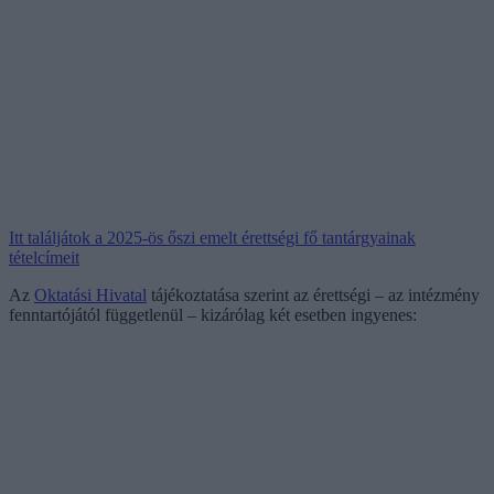
Itt találjátok a 2025-ös őszi emelt érettségi fő tantárgyainak
tételcímeit
Az
Oktatási Hivatal
tájékoztatása szerint az érettségi – az intézmény
fenntartójától függetlenül – kizárólag két esetben ingyenes: