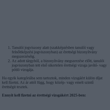
Tanulói jogviszony alatt (szakképzésben tanulói vagy
felnőttképzési jogviszonyban) az érettségi bizonyítvány
megszerzéséig.
Az adott tárgyból, a bizonyítvány megszerzése előtt, tanulói
jogviszonyban tett első sikertelen érettségi vizsga javító- vagy
pótló vizsgája.
Ha egyik kategóriába sem tartoztok, minden vizsgáért külön díjat
kell fizetni. Az ár attól függ, hogy közép- vagy emelt szintű
érettségit tesztek.
Ennyit kell fizetni az érettségi vizsgákért 2025-ben: