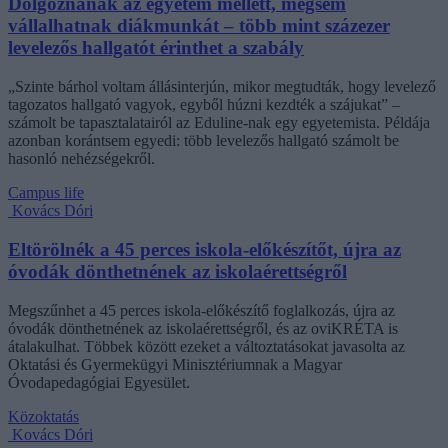
Dolgoznának az egyetem mellett, mégsem
vállalhatnak diákmunkát – több mint százezer
levelezős hallgatót érinthet a szabály
„Szinte bárhol voltam állásinterjún, mikor megtudták, hogy levelező
tagozatos hallgató vagyok, egyből húzni kezdték a szájukat” –
számolt be tapasztalatairól az Eduline-nak egy egyetemista. Példája
azonban korántsem egyedi: több levelezős hallgató számolt be
hasonló nehézségekről.
Campus life
Kovács Dóri
Eltörölnék a 45 perces iskola-előkészítőt, újra az
óvodák dönthetnének az iskolaérettségről
Megszűnhet a 45 perces iskola-előkészítő foglalkozás, újra az
óvodák dönthetnének az iskolaérettségről, és az oviKRÉTA is
átalakulhat. Többek között ezeket a változtatásokat javasolta az
Oktatási és Gyermekügyi Minisztériumnak a Magyar
Óvodapedagógiai Egyesület.
Közoktatás
Kovács Dóri