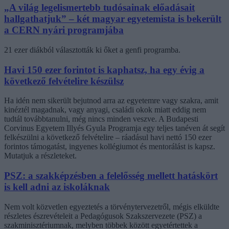
„A világ legelismertebb tudósainak előadásait
hallgathatjuk” – két magyar egyetemista is bekerült
a CERN nyári programjába
21 ezer diákból választották ki őket a genfi programba.
Havi 150 ezer forintot is kaphatsz, ha egy évig a
következő felvételire készülsz
Ha idén nem sikerült bejutnod arra az egyetemre vagy szakra, amit
kinéztél magadnak, vagy anyagi, családi okok miatt eddig nem
tudtál továbbtanulni, még nincs minden veszve. A Budapesti
Corvinus Egyetem Illyés Gyula Programja egy teljes tanéven át segít
felkészülni a következő felvételire – ráadásul havi nettó 150 ezer
forintos támogatást, ingyenes kollégiumot és mentorálást is kapsz.
Mutatjuk a részleteket.
PSZ: a szakképzésben a felelősség mellett hatáskört
is kell adni az iskoláknak
Nem volt közvetlen egyeztetés a törvénytervezetről, mégis elküldte
részletes észrevételeit a Pedagógusok Szakszervezete (PSZ) a
szakminisztériumnak, melyben többek között egyetértettek a