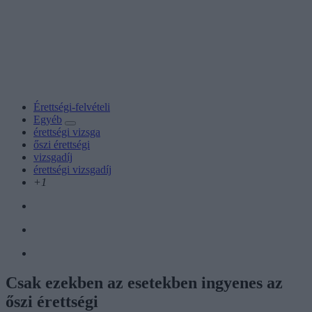
Érettségi-felvételi
Egyéb
érettségi vizsga
őszi érettségi
vizsgadíj
érettségi vizsgadíj
+1
Csak ezekben az esetekben ingyenes az
őszi érettségi