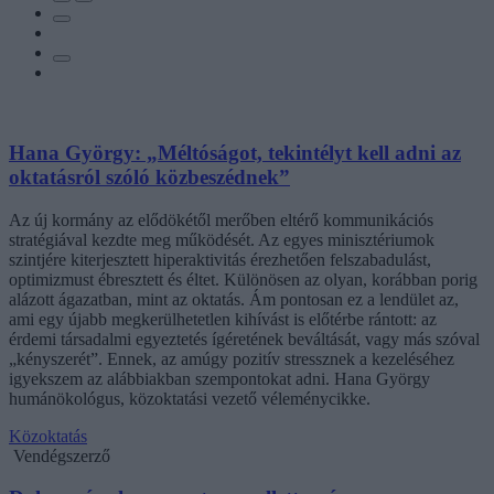
Hana György: „Méltóságot, tekintélyt kell adni az
oktatásról szóló közbeszédnek”
Az új kormány az elődökétől merőben eltérő kommunikációs
stratégiával kezdte meg működését. Az egyes minisztériumok
szintjére kiterjesztett hiperaktivitás érezhetően felszabadulást,
optimizmust ébresztett és éltet. Különösen az olyan, korábban porig
alázott ágazatban, mint az oktatás. Ám pontosan ez a lendület az,
ami egy újabb megkerülhetetlen kihívást is előtérbe rántott: az
érdemi társadalmi egyeztetés ígéretének beváltását, vagy más szóval
„kényszerét”. Ennek, az amúgy pozitív stressznek a kezeléséhez
igyekszem az alábbiakban szempontokat adni. Hana György
humánökológus, közoktatási vezető véleménycikke.
Közoktatás
Vendégszerző