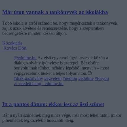
Már úton vannak a tankönyvek az iskolákba
Több iskola is arról számolt be, hogy megérkeztek a tankönyvek,
zajlik azok átvétele és rendszerezése, hogy a szeptemberi
becsengetésre minden készen álljon.
Közoktatás
Kovács Dóri
@eduline.hu
Az első egyetemi ügyintézések között a
diákigazolvány igénylése is szerepel. Bár elsőre
bonyolultnak tűnhet, néhány lépésből megvan – most
végigvezetünk titeket a teljes folyamaton.😉
#diákigazolvány
#egyetem
#neptun
#eduline
#foryou
♬ eredeti hang - eduline.hu
Itt a pontos dátum: ekkor lesz az őszi szünet
Bár a nyári szünetnek még nincs vége, már most lehet tudni, mikor
pihenhettek legközelebb hosszabb ideig.