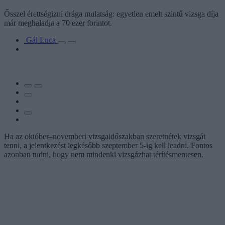
Ősszel érettségizni drága mulatság: egyetlen emelt szintű vizsga díja
már meghaladja a 70 ezer forintot.
Gál Luca
Ha az október–novemberi vizsgaidőszakban szeretnétek vizsgát
tenni, a jelentkezést legkésőbb szeptember 5-ig kell leadni. Fontos
azonban tudni, hogy nem mindenki vizsgázhat térítésmentesen.