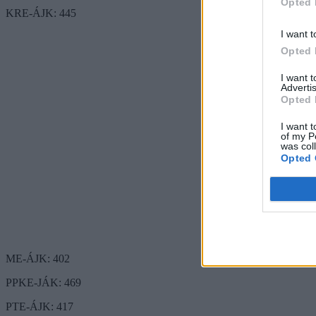
Opted 
KRE-ÁJK: 445
I want t
Opted 
I want 
Advertis
Opted 
I want t
of my P
was col
Opted 
ME-ÁJK: 402
PPKE-JÁK: 469
PTE-ÁJK: 417