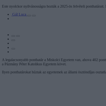
Este nyolckor nyilvánosságra hozták a 2025-ös felvételi ponthatárait.
Gál Luca
A legalacsonyabb ponthatár a Miskolci Egyetem van, ahova 402 pontta
a Pázmány Péter Katolikus Egyetem követ.
Ilyen ponthatárokat húztak az egyetemek az állami ösztöndíjas osztatl