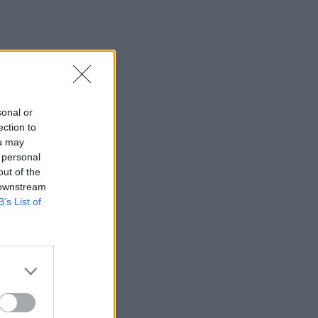
sonal or
ection to
ou may
 personal
out of the
 downstream
B’s List of