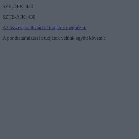
SZE-DFK: 420
SZTE-ÁJK: 438
Az összes ponthatárt itt tudjátok megnézni.
A ponthatárhúzást itt tudjátok velünk együtt követni: