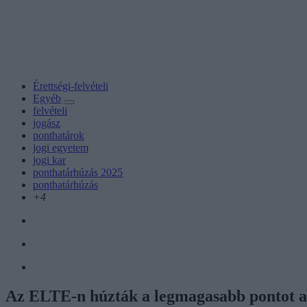
Érettségi-felvételi
Egyéb
felvételi
jogász
ponthatárok
jogi egyetem
jogi kar
ponthatárhúzás 2025
ponthatárhúzás
+4
Az ELTE-n húzták a legmagasabb pontot az