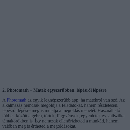
2. Photomath – Matek egyszerűbben, lépésről lépésre
A
Photomath
az egyik legnépszerűbb app, ha matekról van szó. Az
alkalmazás nemcsak megoldja a feladatokat, hanem részletesen,
lépésről lépésre meg is mutatja a megoldás menetét. Használható
többek között algebra, törtek, függvények, egyenletek és statisztika
témakörökben is. Így nemcsak ellenőrizheted a munkád, hanem
valóban meg is értheted a megoldásokat.