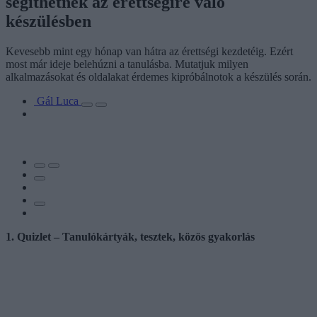
segíthetnek az érettségire való
készülésben
Kevesebb mint egy hónap van hátra az érettségi kezdetéig. Ezért
most már ideje belehúzni a tanulásba. Mutatjuk milyen
alkalmazásokat és oldalakat érdemes kipróbálnotok a készülés során.
Gál Luca
1. Quizlet – Tanulókártyák, tesztek, közös gyakorlás