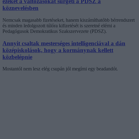
ezeket a változásokat sürgeti a PDSZ a
köznevelésben
Nemcsak magasabb fizetéseket, hanem kiszámíthatóbb bérrendszert
és minden ledolgozott túlóra kifizetését is szeretné elérni a
Pedagógusok Demokratikus Szakszervezete (PDSZ).
Annyit csaltak mesterséges intelligenciával a dán
középiskolások, hogy a kormánynak kellett
közbelépnie
Mostantól nem lesz elég csupán jól megírni egy beadandót.