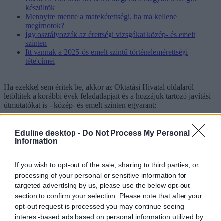
készültök
Mennyire menne a matekérettségi, ha ma kellene
megírnotok?
Így osztályozzák az érettségi vizsgákat közép- és emelt
szinten
Itt vannak a 2025-ös emelt szintű történelemérettségi
tételcímei
Ha ezekkel sem éritek be, akkor az Oktatási Hivatal oldaláról
letöltitek a korábbi évek feladatlapjait és a hozzájuk tartozó javítási
útmutatókat is - közép- és emelt szinten egyaránt:
Eduline desktop -
Do Not Process My Personal
Information
If you wish to opt-out of the sale, sharing to third parties, or
processing of your personal or sensitive information for
targeted advertising by us, please use the below opt-out
section to confirm your selection. Please note that after your
opt-out request is processed you may continue seeing
interest-based ads based on personal information utilized by