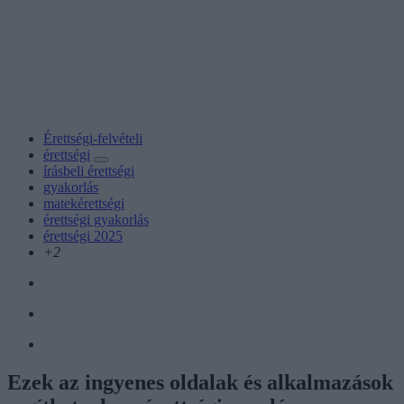
Érettségi-felvételi
érettségi
írásbeli érettségi
gyakorlás
matekérettségi
érettségi gyakorlás
érettségi 2025
+2
Ezek az ingyenes oldalak és alkalmazások