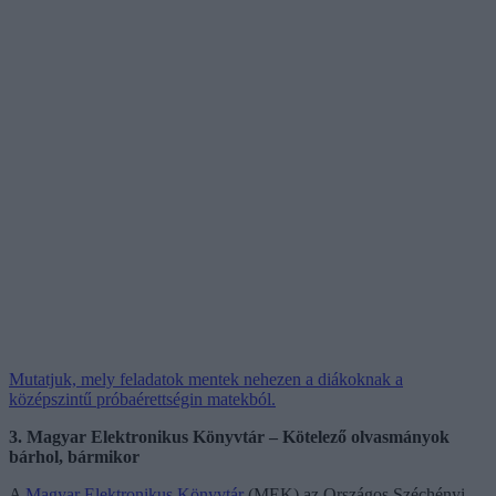
Mutatjuk, mely feladatok mentek nehezen a diákoknak a
középszintű próbaérettségin matekból.
3. Magyar Elektronikus Könyvtár – Kötelező olvasmányok
bárhol, bármikor
A
Magyar Elektronikus Könyvtár
(MEK) az Országos Széchényi