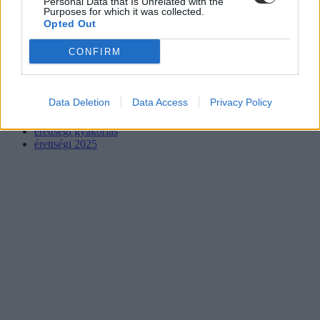
Personal Data that Is Unrelated with the
Purposes for which it was collected.
Opted Out
CONFIRM
írásbeli érettségi
Data Deletion
Data Access
Privacy Policy
gyakorlás
matekérettségi
érettségi gyakorlás
érettségi 2025