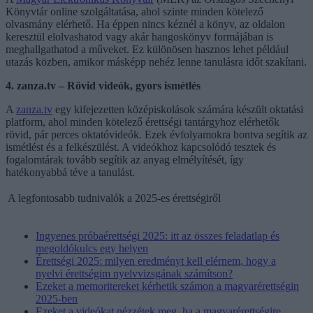
Könyvtár online szolgáltatása, ahol szinte minden kötelező
olvasmány elérhető. Ha éppen nincs kéznél a könyv, az oldalon
keresztül elolvashatod vagy akár hangoskönyv formájában is
meghallgathatod a műveket. Ez különösen hasznos lehet például
utazás közben, amikor másképp nehéz lenne tanulásra időt szakítani.
4. zanza.tv – Rövid videók, gyors ismétlés
A
zanza.tv
egy kifejezetten középiskolások számára készült oktatási
platform, ahol minden kötelező érettségi tantárgyhoz elérhetők
rövid, pár perces oktatóvideók. Ezek évfolyamokra bontva segítik az
ismétlést és a felkészülést. A videókhoz kapcsolódó tesztek és
fogalomtárak tovább segítik az anyag elmélyítését, így
hatékonyabbá téve a tanulást.
A legfontosabb tudnivalók a 2025-es érettségiről
Ingyenes próbaérettségi 2025: itt az összes feladatlap és
megoldókulcs egy helyen
Érettségi 2025: milyen eredményt kell elérnem, hogy a
nyelvi érettségim nyelvvizsgának számítson?
Ezeket a memoritereket kérhetik számon a magyarérettségin
2025-ben
Ezeket a videókat nézzétek meg, ha a magyarérettségire