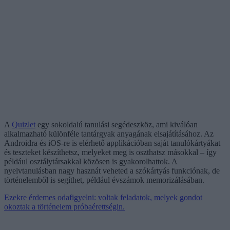
A
Quizlet
egy sokoldalú tanulási segédeszköz, ami kiválóan
alkalmazható különféle tantárgyak anyagának elsajátításához. Az
Androidra és iOS-re is elérhető applikációban saját tanulókártyákat
és teszteket készíthetsz, melyeket meg is oszthatsz másokkal – így
például osztálytársakkal közösen is gyakorolhattok. A
nyelvtanulásban nagy hasznát veheted a szókártyás funkciónak, de
történelemből is segíthet, például évszámok memorizálásában.
Ezekre érdemes odafigyelni: voltak feladatok, melyek gondot
okoztak a történelem próbaérettségin.