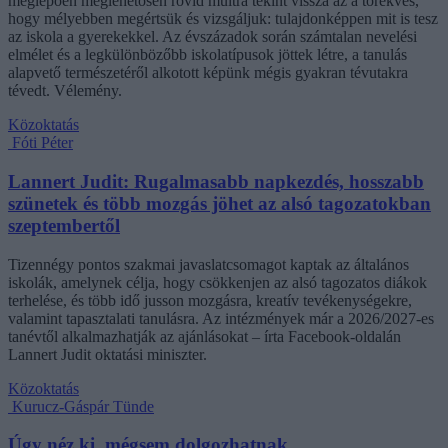
meglepően meglehetősen rövid múltra tekint vissza az a törekvés,
hogy mélyebben megértsük és vizsgáljuk: tulajdonképpen mit is tesz
az iskola a gyerekekkel. Az évszázadok során számtalan nevelési
elmélet és a legkülönbözőbb iskolatípusok jöttek létre, a tanulás
alapvető természetéről alkotott képünk mégis gyakran tévutakra
tévedt. Vélemény.
Közoktatás
Fóti Péter
Lannert Judit: Rugalmasabb napkezdés, hosszabb
szünetek és több mozgás jöhet az alsó tagozatokban
szeptembertől
Tizennégy pontos szakmai javaslatcsomagot kaptak az általános
iskolák, amelynek célja, hogy csökkenjen az alsó tagozatos diákok
terhelése, és több idő jusson mozgásra, kreatív tevékenységekre,
valamint tapasztalati tanulásra. Az intézmények már a 2026/2027-es
tanévtől alkalmazhatják az ajánlásokat – írta Facebook-oldalán
Lannert Judit oktatási miniszter.
Közoktatás
Kurucz-Gáspár Tünde
Úgy néz ki, mégsem dolgozhatnak