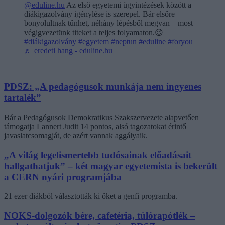
@eduline.hu
Az első egyetemi ügyintézések között a
diákigazolvány igénylése is szerepel. Bár elsőre
bonyolultnak tűnhet, néhány lépésből megvan – most
végigvezetünk titeket a teljes folyamaton.😉
#diákigazolvány
#egyetem
#neptun
#eduline
#foryou
♬ eredeti hang - eduline.hu
PDSZ: „A pedagógusok munkája nem ingyenes
tartalék”
Bár a Pedagógusok Demokratikus Szakszervezete alapvetően
támogatja Lannert Judit 14 pontos, alsó tagozatokat érintő
javaslatcsomagját, de azért vannak aggályaik.
„A világ legelismertebb tudósainak előadásait
hallgathatjuk” – két magyar egyetemista is bekerült
a CERN nyári programjába
21 ezer diákból választották ki őket a genfi programba.
NOKS-dolgozók bére, cafetéria, túlórapótlék –