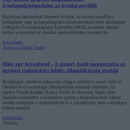
óvodapedagógusként az óvodai nevelők
Kizárólag diplomások lehetnek óvónők, az óvodai nevelőket
pedagógiai vagy gyógypedagógiai asszisztensként lehet alkalmazni
a Magyar Óvodapedagógiai Egyesület (MOE) javaslata alapján,
melyet a szervezet az oktatási minisztériumhoz nyújtott be.
Közoktatás
Kurucz-Gáspár Tünde
Mint egy luxushotel – Lannert Judit megmutatta az
egykori családokért felelős államtitkárság irodáit
Rendhagyó videóban kalauzolta végig a nézőket Lannert Judit az
Oktatási és Gyermekügyi Minisztérium második emeletén. Az
egykor Novák Katalin, Koncz Zsófia és Hornung Ágnes által
használt irodatérben a szakember szerint a dolgozószobák sokkal
inkább szolgálták a reprezentációt és a szépítkezést, mint a tényleges
érdemi munkát.
Közoktatás
Eduline