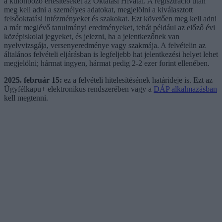
a különböző értesítéseket az Oktatási Hivatal. A regisztráció után
meg kell adni a személyes adatokat, megjelölni a kiválasztott
felsőoktatási intézményeket és szakokat. Ezt követően meg kell adni
a már meglévő tanulmányi eredményeket, tehát például az előző évi
középiskolai jegyeket, és jelezni, ha a jelentkezőnek van
nyelvvizsgája, versenyeredménye vagy szakmája. A felvételin az
általános felvételi eljárásban is legfeljebb hat jelentkezési helyet lehet
megjelölni; hármat ingyen, hármat pedig 2-2 ezer forint ellenében.
2025. február 15:
ez a felvételi hitelesítésének határideje is. Ezt az
Ügyfélkapu+ elektronikus rendszerében vagy a
DÁP alkalmazásban
kell megtenni.