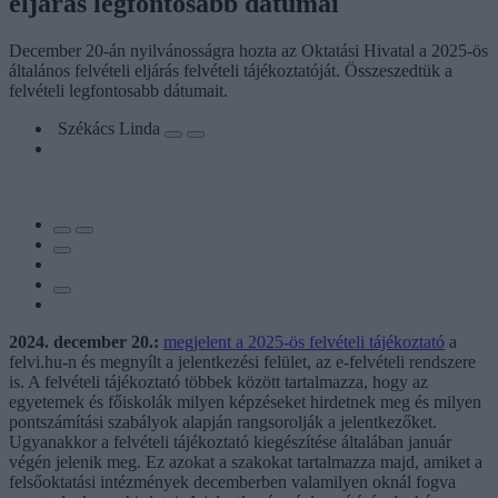
eljárás legfontosabb dátumai
December 20-án nyilvánosságra hozta az Oktatási Hivatal a 2025-ös
általános felvételi eljárás felvételi tájékoztatóját. Összeszedtük a
felvételi legfontosabb dátumait.
Székács Linda
2024. december 20.:
megjelent a 2025-ös felvételi tájékoztató
a
felvi.hu-n és megnyílt a jelentkezési felület, az e-felvételi rendszere
is. A felvételi tájékoztató többek között tartalmazza, hogy az
egyetemek és főiskolák milyen képzéseket hirdetnek meg és milyen
pontszámítási szabályok alapján rangsorolják a jelentkezőket.
Ugyanakkor a felvételi tájékoztató kiegészítése általában január
végén jelenik meg. Ez azokat a szakokat tartalmazza majd, amiket a
felsőoktatási intézmények decemberben valamilyen oknál fogva