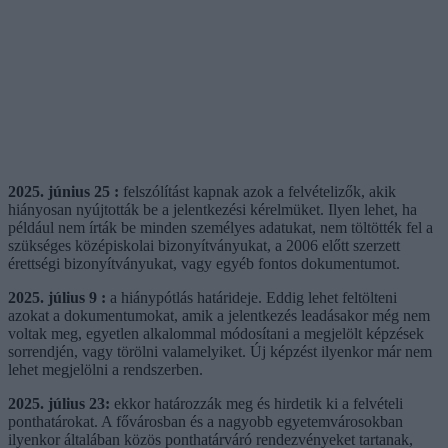
2025. június 25 :
felszólítást kapnak azok a felvételizők, akik
hiányosan nyújtották be a jelentkezési kérelmüket. Ilyen lehet, ha
például nem írták be minden személyes adatukat, nem töltötték fel a
szükséges középiskolai bizonyítványukat, a 2006 előtt szerzett
érettségi bizonyítványukat, vagy egyéb fontos dokumentumot.
2025. július 9 :
a hiánypótlás határideje. Eddig lehet feltölteni
azokat a dokumentumokat, amik a jelentkezés leadásakor még nem
voltak meg, egyetlen alkalommal módosítani a megjelölt képzések
sorrendjén, vagy törölni valamelyiket. Új képzést ilyenkor már nem
lehet megjelölni a rendszerben.
2025. július 23:
ekkor határozzák meg és hirdetik ki a felvételi
ponthatárokat. A fővárosban és a nagyobb egyetemvárosokban
ilyenkor általában közös ponthatárváró rendezvényeket tartanak,