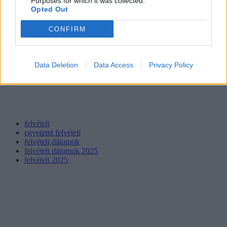
Purposes for which it was collected.
Opted Out
CONFIRM
Data Deletion
Data Access
Privacy Policy
felvételi
egyetemi felvételi
felvételi dátumok
felvételi dátumok 2025
felvételi 2025