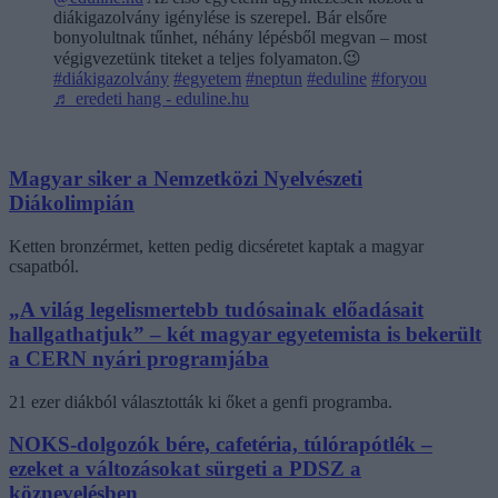
diákigazolvány igénylése is szerepel. Bár elsőre
bonyolultnak tűnhet, néhány lépésből megvan – most
végigvezetünk titeket a teljes folyamaton.😉
#diákigazolvány
#egyetem
#neptun
#eduline
#foryou
♬ eredeti hang - eduline.hu
Magyar siker a Nemzetközi Nyelvészeti
Diákolimpián
Ketten bronzérmet, ketten pedig dicséretet kaptak a magyar
csapatból.
„A világ legelismertebb tudósainak előadásait
hallgathatjuk” – két magyar egyetemista is bekerült
a CERN nyári programjába
21 ezer diákból választották ki őket a genfi programba.
NOKS-dolgozók bére, cafetéria, túlórapótlék –
ezeket a változásokat sürgeti a PDSZ a
köznevelésben