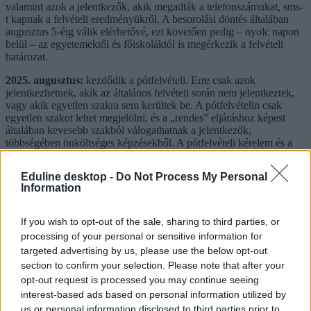
valamint azok a jelentkezők, akik megadták a telefonszámukat, sms-
t kapnak a felvételi eredményükről. A besorolási döntés általában
augusztus 5-éig válik elérhetővé, ezt követően pedig – nyolc napon
belül – az egyetemektől és főiskoláktól is megérkezik a felvételi
határozat.
2025. augusztus:
kezdődik a pótfelvételi. Erre csak azok
jelentkezhetnek, akik az általános felvételi során nem jelentkeztek,
vagy akik egyetlen szakra sem kerültek be. A pótfelvételin csak
egyetlen szakot lehet megjelölni, és a „rendes” eljáráshoz képest
általában kevesebb szakból válogathatnak a jelentkezők,
többségében önköltséges képzésekből. A pótfelvételi kérelem és a
hozzá szükséges dokumentumok benyújtására általában csak néhány
napjuk van a jelentkezőknek. A ponthatárokat augusztus végén
Eduline desktop -
Do Not Process My Personal
húzzák, a sikeres felvételizők pedig ugyanúgy szeptemberben
Information
kezdik az egyetemet, mint azok, akik az általános felvételi eljárásban
kerülnek be.
If you wish to opt-out of the sale, sharing to third parties, or
processing of your personal or sensitive information for
targeted advertising by us, please use the below opt-out
section to confirm your selection. Please note that after your
opt-out request is processed you may continue seeing
interest-based ads based on personal information utilized by
us or personal information disclosed to third parties prior to