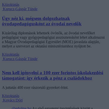
Közoktatás
Kurucz-Gáspár Tünde
Úgy néz ki, mégsem dolgozhatnak
óvodapedagógusként az óvodai nevelők
Kizárólag diplomások lehetnek óvónők, az óvodai nevelőket
pedagógiai vagy gyógypedagógiai asszisztensként lehet alkalmazni
a Magyar Óvodapedagógiai Egyesület (MOE) javaslata alapján,
melyet a szervezet az oktatási minisztériumhoz nyújtott be.
Közoktatás
Kurucz-Gáspár Tünde
Nem kell igényelni a 100 ezer forintos iskolakezdési
támogatást: így érkezik a pénz a családokhoz
A juttatás 400 ezer rászoruló gyereket érint.
Közoktatás
Kovács Dóri
@eduline.hu
Az első egyetemi ügyintézések között a