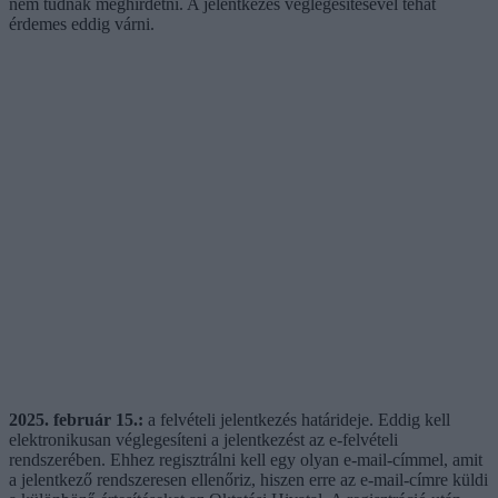
nem tudnak meghirdetni. A jelentkezés véglegesítésével tehát
érdemes eddig várni.
2025. február 15.:
a felvételi jelentkezés határideje. Eddig kell
elektronikusan véglegesíteni a jelentkezést az e-felvételi
rendszerében. Ehhez regisztrálni kell egy olyan e-mail-címmel, amit
a jelentkező rendszeresen ellenőriz, hiszen erre az e-mail-címre küldi