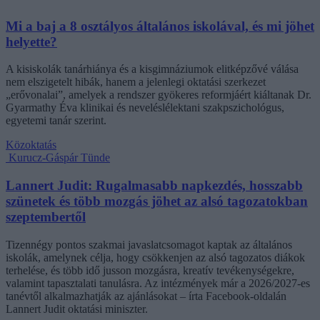
Mi a baj a 8 osztályos általános iskolával, és mi jöhet
helyette?
A kisiskolák tanárhiánya és a kisgimnáziumok elitképzővé válása
nem elszigetelt hibák, hanem a jelenlegi oktatási szerkezet
„erővonalai”, amelyek a rendszer gyökeres reformjáért kiáltanak Dr.
Gyarmathy Éva klinikai és neveléslélektani szakpszichológus,
egyetemi tanár szerint.
Közoktatás
Kurucz-Gáspár Tünde
Lannert Judit: Rugalmasabb napkezdés, hosszabb
szünetek és több mozgás jöhet az alsó tagozatokban
szeptembertől
Tizennégy pontos szakmai javaslatcsomagot kaptak az általános
iskolák, amelynek célja, hogy csökkenjen az alsó tagozatos diákok
terhelése, és több idő jusson mozgásra, kreatív tevékenységekre,
valamint tapasztalati tanulásra. Az intézmények már a 2026/2027-es
tanévtől alkalmazhatják az ajánlásokat – írta Facebook-oldalán
Lannert Judit oktatási miniszter.