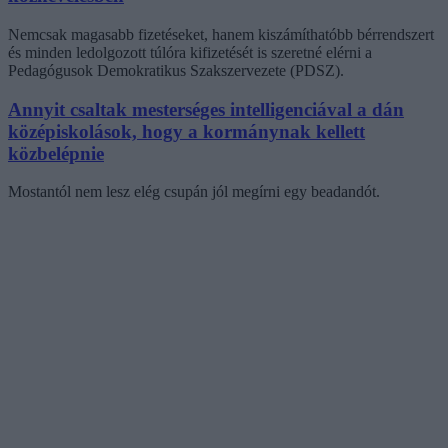
Nemcsak magasabb fizetéseket, hanem kiszámíthatóbb bérrendszert
és minden ledolgozott túlóra kifizetését is szeretné elérni a
Pedagógusok Demokratikus Szakszervezete (PDSZ).
Annyit csaltak mesterséges intelligenciával a dán
középiskolások, hogy a kormánynak kellett
közbelépnie
Mostantól nem lesz elég csupán jól megírni egy beadandót.