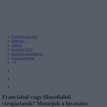
Érettségi-felvételi
érettségi
francia
érettségi 2023
érettségi megoldások
franciaérettségi
+1
Franciából vagy filozófiából
vizsgáztatok? Mutatjuk a hivatalos