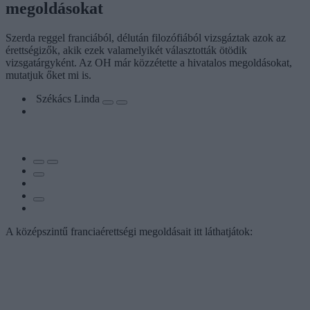
megoldásokat
Szerda reggel franciából, délután filozófiából vizsgáztak azok az
érettségizők, akik ezek valamelyikét választották ötödik
vizsgatárgyként. Az OH már közzétette a hivatalos megoldásokat,
mutatjuk őket mi is.
Székács Linda
A középszintű franciaérettségi megoldásait itt láthatjátok: