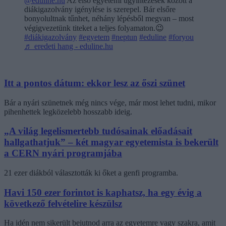
@eduline.hu
Az első egyetemi ügyintézések között a
diákigazolvány igénylése is szerepel. Bár elsőre
bonyolultnak tűnhet, néhány lépésből megvan – most
végigvezetünk titeket a teljes folyamaton.😉
#diákigazolvány
#egyetem
#neptun
#eduline
#foryou
♬ eredeti hang - eduline.hu
Itt a pontos dátum: ekkor lesz az őszi szünet
Bár a nyári szünetnek még nincs vége, már most lehet tudni, mikor
pihenhettek legközelebb hosszabb ideig.
„A világ legelismertebb tudósainak előadásait
hallgathatjuk” – két magyar egyetemista is bekerült
a CERN nyári programjába
21 ezer diákból választották ki őket a genfi programba.
Havi 150 ezer forintot is kaphatsz, ha egy évig a
következő felvételire készülsz
Ha idén nem sikerült bejutnod arra az egyetemre vagy szakra, amit