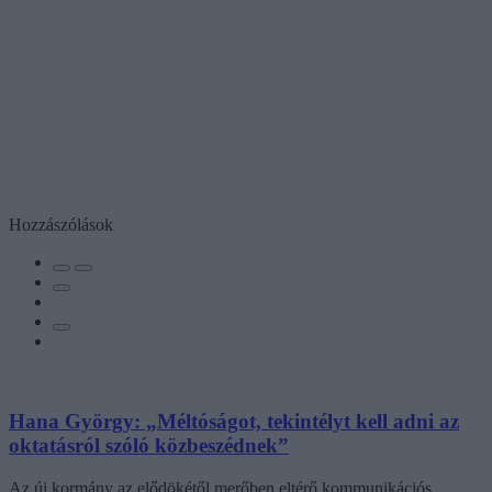
Hozzászólások
Hana György: „Méltóságot, tekintélyt kell adni az
oktatásról szóló közbeszédnek”
Az új kormány az elődökétől merőben eltérő kommunikációs