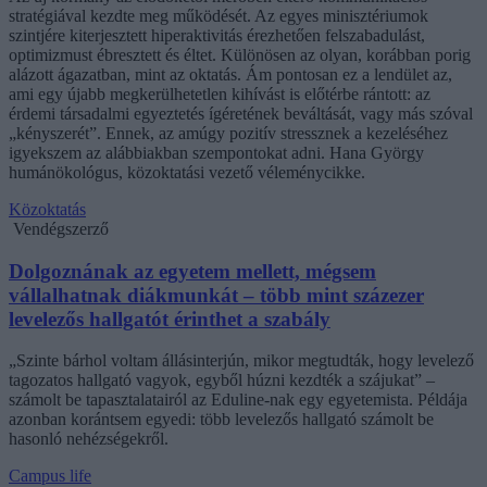
stratégiával kezdte meg működését. Az egyes minisztériumok
szintjére kiterjesztett hiperaktivitás érezhetően felszabadulást,
optimizmust ébresztett és éltet. Különösen az olyan, korábban porig
alázott ágazatban, mint az oktatás. Ám pontosan ez a lendület az,
ami egy újabb megkerülhetetlen kihívást is előtérbe rántott: az
érdemi társadalmi egyeztetés ígéretének beváltását, vagy más szóval
„kényszerét”. Ennek, az amúgy pozitív stressznek a kezeléséhez
igyekszem az alábbiakban szempontokat adni. Hana György
humánökológus, közoktatási vezető véleménycikke.
Közoktatás
Vendégszerző
Dolgoznának az egyetem mellett, mégsem
vállalhatnak diákmunkát – több mint százezer
levelezős hallgatót érinthet a szabály
„Szinte bárhol voltam állásinterjún, mikor megtudták, hogy levelező
tagozatos hallgató vagyok, egyből húzni kezdték a szájukat” –
számolt be tapasztalatairól az Eduline-nak egy egyetemista. Példája
azonban korántsem egyedi: több levelezős hallgató számolt be
hasonló nehézségekről.
Campus life