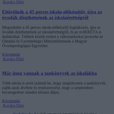
Kovács Dóri
Eltörölnék a 45 perces iskola-előkészítőt, újra az
óvodák dönthetnének az iskolaérettségről
Megszűnhet a 45 perces iskola-előkészítő foglalkozás, újra az
óvodák dönthetnének az iskolaérettségről, és az oviKRÉTA is
átalakulhat. Többek között ezeket a változtatásokat javasolta az
Oktatási és Gyermekügyi Minisztériumnak a Magyar
Óvodapedagógiai Egyesület.
Közoktatás
Kovács Dóri
Már úton vannak a tankönyvek az iskolákba
Több iskola is arról számolt be, hogy megérkeztek a tankönyvek,
zajlik azok átvétele és rendszerezése, hogy a szeptemberi
becsengetésre minden készen álljon.
Közoktatás
Kovács Dóri