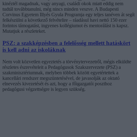
kinéztél magadnak, vagy anyagi, családi okok miatt eddig nem
tudtál továbbtanulni, még nincs minden veszve. A Budapesti
Corvinus Egyetem Illyés Gyula Programja egy teljes tanéven át segít
felkészülni a következő felvételire – ráadásul havi nettó 150 ezer
forintos támogatást, ingyenes kollégiumot és mentorálást is kapsz.
Mutatjuk a részleteket.
PSZ: a szakképzésben a felelősség mellett hatáskört
is kell adni az iskoláknak
Nem volt közvetlen egyeztetés a törvénytervezetről, mégis elküldte
részletes észrevételeit a Pedagógusok Szakszervezete (PSZ) a
szakminisztériumnak, melyben többek között egyetértettek a
kancellári rendszer megszüntetésével, de javasolják az oktató
elnevezés kivezetését és azt, hogy a főigazgatói poszthoz
pedagógusi végzettségre is legyen szükség.