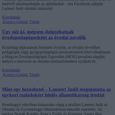
tanévtől alkalmazhatják az ajánlásokat – írta Facebook-oldalán
Lannert Judit oktatási miniszter.
Közoktatás
Kurucz-Gáspár Tünde
Úgy néz ki, mégsem dolgozhatnak
óvodapedagógusként az óvodai nevelők
Kizárólag diplomások lehetnek óvónők, az óvodai nevelőket
pedagógiai vagy gyógypedagógiai asszisztensként lehet alkalmazni
a Magyar Óvodapedagógiai Egyesület (MOE) javaslata alapján,
melyet a szervezet az oktatási minisztériumhoz nyújtott be.
Közoktatás
Kurucz-Gáspár Tünde
Mint egy luxushotel – Lannert Judit megmutatta az
egykori családokért felelős államtitkárság irodáit
Rendhagyó videóban kalauzolta végig a nézőket Lannert Judit az
Oktatási és Gyermekügyi Minisztérium második emeletén. Az
egykor Novák Katalin, Koncz Zsófia és Hornung Ágnes által