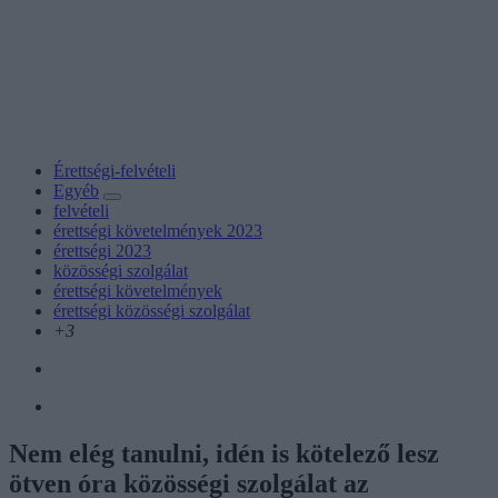
Érettségi-felvételi
Egyéb
felvételi
érettségi követelmények 2023
érettségi 2023
közösségi szolgálat
érettségi követelmények
érettségi közösségi szolgálat
+3
Nem elég tanulni, idén is kötelező lesz
ötven óra közösségi szolgálat az