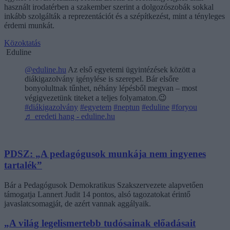
használt irodatérben a szakember szerint a dolgozószobák sokkal
inkább szolgálták a reprezentációt és a szépítkezést, mint a tényleges
érdemi munkát.
Közoktatás
Eduline
@eduline.hu
Az első egyetemi ügyintézések között a
diákigazolvány igénylése is szerepel. Bár elsőre
bonyolultnak tűnhet, néhány lépésből megvan – most
végigvezetünk titeket a teljes folyamaton.😉
#diákigazolvány
#egyetem
#neptun
#eduline
#foryou
♬ eredeti hang - eduline.hu
PDSZ: „A pedagógusok munkája nem ingyenes
tartalék”
Bár a Pedagógusok Demokratikus Szakszervezete alapvetően
támogatja Lannert Judit 14 pontos, alsó tagozatokat érintő
javaslatcsomagját, de azért vannak aggályaik.
„A világ legelismertebb tudósainak előadásait