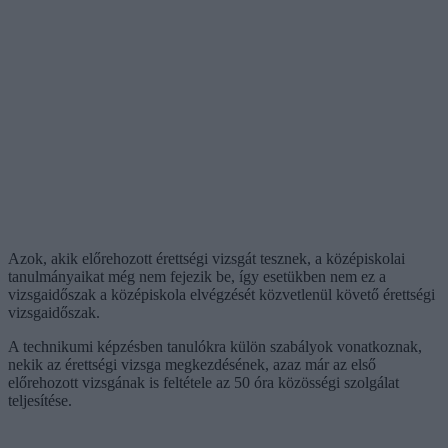
Azok, akik előrehozott érettségi vizsgát tesznek, a középiskolai
tanulmányaikat még nem fejezik be, így esetükben nem ez a
vizsgaidőszak a középiskola elvégzését közvetlenül követő érettségi
vizsgaidőszak.
A technikumi képzésben tanulókra külön szabályok vonatkoznak,
nekik az érettségi vizsga megkezdésének, azaz már az első
előrehozott vizsgának is feltétele az 50 óra közösségi szolgálat
teljesítése.