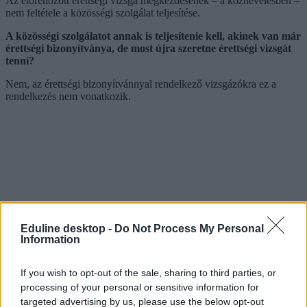
Az előrehozott érettségi vizsga megkezdésének – a köznevelésben –
nem feltétele a közösségi szolgálat teljesítése.
A közösségi szolgálatot annak is teljesítenie kell, akinek van már
érettségi bizonyítványa, de most újra szeretne érettségi vizsgát
tenni?
Nem, az érettségi bizonyítvánnyal rendelkező vizsgázókra ez a
rendelkezés nem vonatkozik.
Eduline desktop -
Do Not Process My Personal
Information
If you wish to opt-out of the sale, sharing to third parties, or
processing of your personal or sensitive information for
targeted advertising by us, please use the below opt-out