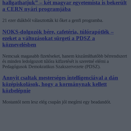
hallgathatjuk” – két magyar egyetemista is bekerült
a CERN nyári programjába
21 ezer diákból választották ki őket a genfi programba.
NOKS-dolgozók bére, cafetéria, túlórapótlék –
ezeket a változásokat sürgeti a PDSZ a
köznevelésben
Nemcsak magasabb fizetéseket, hanem kiszámíthatóbb bérrendszert
és minden ledolgozott túlóra kifizetését is szeretné elérni a
Pedagógusok Demokratikus Szakszervezete (PDSZ).
Annyit csaltak mesterséges intelligenciával a dán
középiskolások, hogy a kormánynak kellett
közbelépnie
Mostantól nem lesz elég csupán jól megírni egy beadandót.