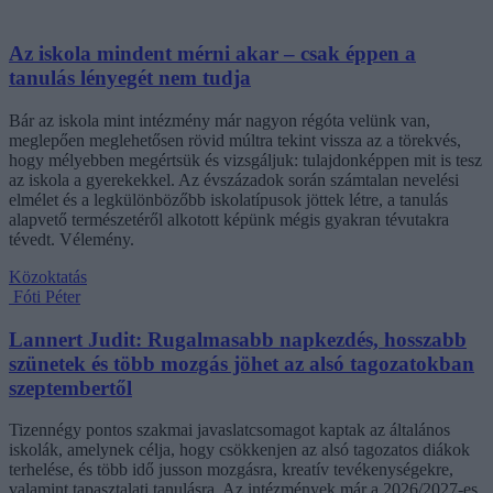
Az iskola mindent mérni akar – csak éppen a
tanulás lényegét nem tudja
Bár az iskola mint intézmény már nagyon régóta velünk van,
meglepően meglehetősen rövid múltra tekint vissza az a törekvés,
hogy mélyebben megértsük és vizsgáljuk: tulajdonképpen mit is tesz
az iskola a gyerekekkel. Az évszázadok során számtalan nevelési
elmélet és a legkülönbözőbb iskolatípusok jöttek létre, a tanulás
alapvető természetéről alkotott képünk mégis gyakran tévutakra
tévedt. Vélemény.
Közoktatás
Fóti Péter
Lannert Judit: Rugalmasabb napkezdés, hosszabb
szünetek és több mozgás jöhet az alsó tagozatokban
szeptembertől
Tizennégy pontos szakmai javaslatcsomagot kaptak az általános
iskolák, amelynek célja, hogy csökkenjen az alsó tagozatos diákok
terhelése, és több idő jusson mozgásra, kreatív tevékenységekre,
valamint tapasztalati tanulásra. Az intézmények már a 2026/2027-es