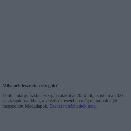
Milyenek lesznek a vizsgák?
Több tantárgy írásbeli vizsgája alakul át 2024-től, azonban a 2023-
as vizsgaidőszakban, a végzősök esetében még maradnak a jól
megszokott feladatlapok.
Ezeket itt nézhetitek meg.