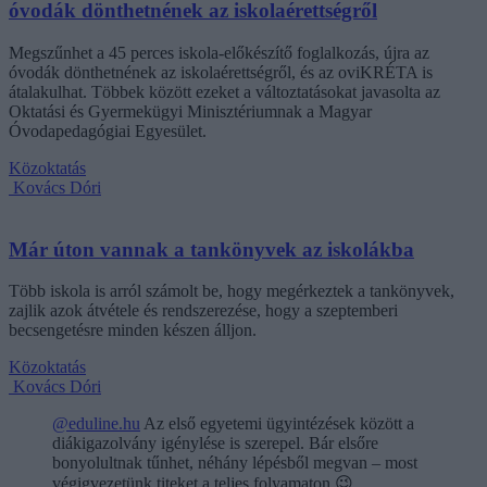
óvodák dönthetnének az iskolaérettségről
Megszűnhet a 45 perces iskola-előkészítő foglalkozás, újra az
óvodák dönthetnének az iskolaérettségről, és az oviKRÉTA is
átalakulhat. Többek között ezeket a változtatásokat javasolta az
Oktatási és Gyermekügyi Minisztériumnak a Magyar
Óvodapedagógiai Egyesület.
Közoktatás
Kovács Dóri
Már úton vannak a tankönyvek az iskolákba
Több iskola is arról számolt be, hogy megérkeztek a tankönyvek,
zajlik azok átvétele és rendszerezése, hogy a szeptemberi
becsengetésre minden készen álljon.
Közoktatás
Kovács Dóri
@eduline.hu
Az első egyetemi ügyintézések között a
diákigazolvány igénylése is szerepel. Bár elsőre
bonyolultnak tűnhet, néhány lépésből megvan – most
végigvezetünk titeket a teljes folyamaton.😉