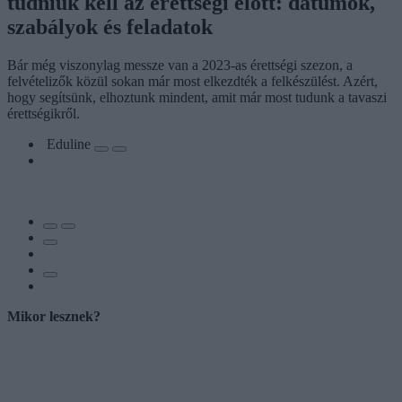
tudniuk kell az érettségi előtt: dátumok,
szabályok és feladatok
Bár még viszonylag messze van a 2023-as érettségi szezon, a
felvételizők közül sokan már most elkezdték a felkészülést. Azért,
hogy segítsünk, elhoztunk mindent, amit már most tudunk a tavaszi
érettségikről.
Eduline
Mikor lesznek?