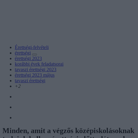
Érettségi-felvételi
érettségi
érettségi 2023
korábbi évek feladatsorai
tavaszi érettségi 2023
érettségi 2023 május
tavaszi érettségi
+2
Minden, amit a végzős középiskolásoknak