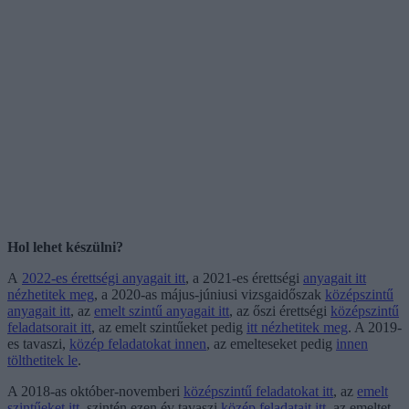
Hol lehet készülni?
A
2022-es érettségi anyagait itt
, a 2021-es érettségi
anyagait itt
nézhetitek meg
, a 2020-as május-júniusi vizsgaidőszak
középszintű
anyagait itt
, az
emelt szintű anyagait itt
, az őszi érettségi
középszintű
feladatsorait itt
, az emelt szintűeket pedig
itt nézhetitek meg
. A 2019-
es tavaszi,
közép feladatokat innen
, az emelteseket pedig
innen
tölthetitek le
.
A 2018-as október-novemberi
középszintű feladatokat itt
, az
emelt
szintűeket itt
, szintén ezen év tavaszi
közép feladatait itt
, az emeltet