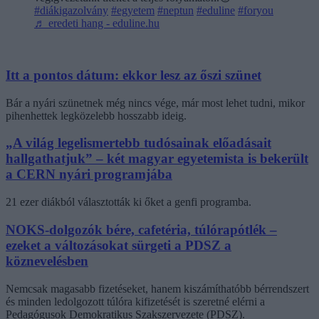
#diákigazolvány
#egyetem
#neptun
#eduline
#foryou
♬ eredeti hang - eduline.hu
Itt a pontos dátum: ekkor lesz az őszi szünet
Bár a nyári szünetnek még nincs vége, már most lehet tudni, mikor
pihenhettek legközelebb hosszabb ideig.
„A világ legelismertebb tudósainak előadásait
hallgathatjuk” – két magyar egyetemista is bekerült
a CERN nyári programjába
21 ezer diákból választották ki őket a genfi programba.
NOKS-dolgozók bére, cafetéria, túlórapótlék –
ezeket a változásokat sürgeti a PDSZ a
köznevelésben
Nemcsak magasabb fizetéseket, hanem kiszámíthatóbb bérrendszert
és minden ledolgozott túlóra kifizetését is szeretné elérni a
Pedagógusok Demokratikus Szakszervezete (PDSZ).