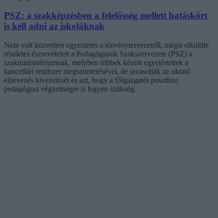
PSZ: a szakképzésben a felelősség mellett hatáskört
is kell adni az iskoláknak
Nem volt közvetlen egyeztetés a törvénytervezetről, mégis elküldte
részletes észrevételeit a Pedagógusok Szakszervezete (PSZ) a
szakminisztériumnak, melyben többek között egyetértettek a
kancellári rendszer megszüntetésével, de javasolják az oktató
elnevezés kivezetését és azt, hogy a főigazgatói poszthoz
pedagógusi végzettségre is legyen szükség.