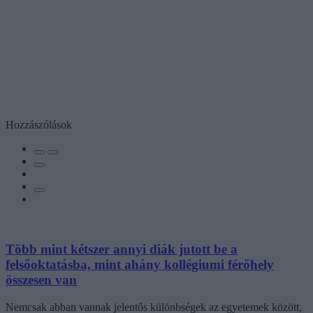
Hozzászólások
Több mint kétszer annyi diák jutott be a
felsőoktatásba, mint ahány kollégiumi férőhely
összesen van
Nemcsak abban vannak jelentős különbségek az egyetemek között,