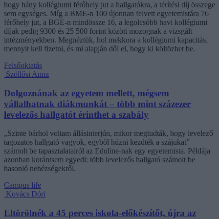
hogy hány kollégiumi férőhely jut a hallgatókra, a térítési díj összege
sem egységes. Míg a BME-n 100 újonnan felvett egyetemistára 76
férőhely jut, a BGE-n mindössze 16, a legolcsóbb havi kollégiumi
díjak pedig 9300 és 25 500 forint között mozognak a vizsgált
intézményekben. Megnéztük, hol mekkora a kollégiumi kapacitás,
mennyit kell fizetni, és mi alapján dől el, hogy ki költözhet be.
Felsőoktatás
Szöllősi Anna
Dolgoznának az egyetem mellett, mégsem
vállalhatnak diákmunkát – több mint százezer
levelezős hallgatót érinthet a szabály
„Szinte bárhol voltam állásinterjún, mikor megtudták, hogy levelező
tagozatos hallgató vagyok, egyből húzni kezdték a szájukat” –
számolt be tapasztalatairól az Eduline-nak egy egyetemista. Példája
azonban korántsem egyedi: több levelezős hallgató számolt be
hasonló nehézségekről.
Campus life
Kovács Dóri
Eltörölnék a 45 perces iskola-előkészítőt, újra az