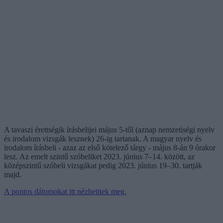
A tavaszi érettségik írásbelijei május 5-től (aznap nemzetiségi nyelv
és irodalom vizsgák lesznek) 26-ig tartanak. A magyar nyelv és
irodalom írásbeli - azaz az első kötelező tárgy - május 8-án 9 órakor
lesz. Az emelt szintű szóbeliket 2023. június 7–14. között, az
középszintű szóbeli vizsgákat pedig 2023. június 19–30. tartják
majd.
A pontos dátumokat itt nézhetitek meg.