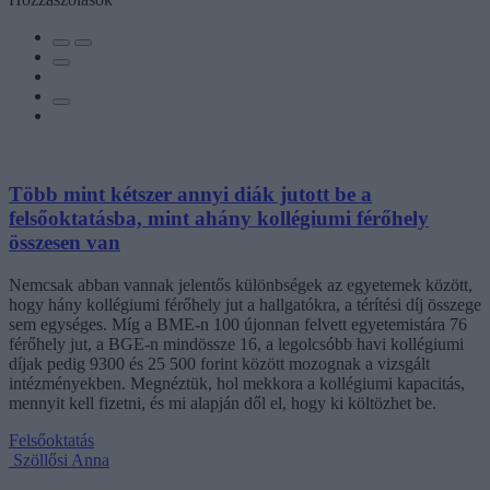
Több mint kétszer annyi diák jutott be a
felsőoktatásba, mint ahány kollégiumi férőhely
összesen van
Nemcsak abban vannak jelentős különbségek az egyetemek között,
hogy hány kollégiumi férőhely jut a hallgatókra, a térítési díj összege
sem egységes. Míg a BME-n 100 újonnan felvett egyetemistára 76
férőhely jut, a BGE-n mindössze 16, a legolcsóbb havi kollégiumi
díjak pedig 9300 és 25 500 forint között mozognak a vizsgált
intézményekben. Megnéztük, hol mekkora a kollégiumi kapacitás,
mennyit kell fizetni, és mi alapján dől el, hogy ki költözhet be.
Felsőoktatás
Szöllősi Anna