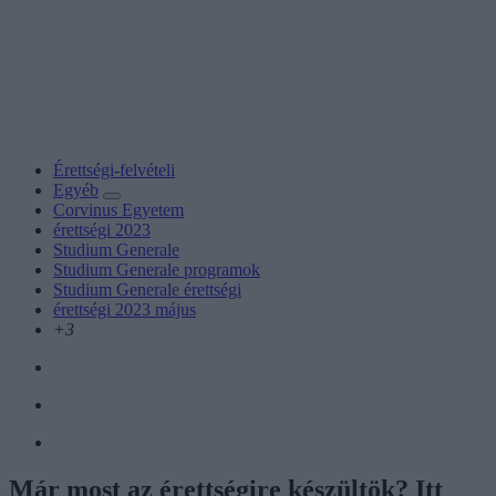
Érettségi-felvételi
Egyéb
Corvinus Egyetem
érettségi 2023
Studium Generale
Studium Generale programok
Studium Generale érettségi
érettségi 2023 május
+3
Már most az érettségire készültök? Itt