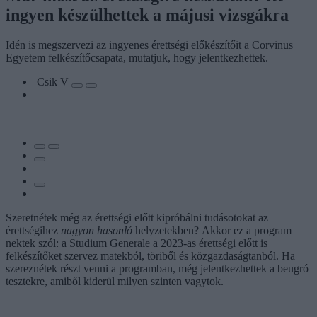
ingyen készülhettek a májusi vizsgákra
Idén is megszervezi az ingyenes érettségi előkészítőit a Corvinus
Egyetem felkészítőcsapata, mutatjuk, hogy jelentkezhettek.
Csik V
Szeretnétek még az érettségi előtt kipróbálni tudásotokat az
érettségihez
nagyon hasonló
helyzetekben? Akkor ez a program
nektek szól: a Studium Generale a 2023-as érettségi előtt is
felkészítőket szervez matekból, töriből és közgazdaságtanból. Ha
szereznétek részt venni a programban, még jelentkezhettek a beugró
tesztekre, amiből kiderül milyen szinten vagytok.