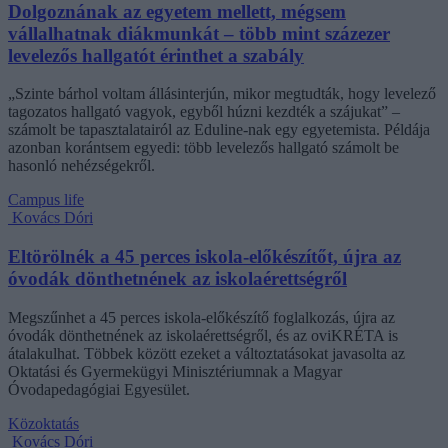
Dolgoznának az egyetem mellett, mégsem
vállalhatnak diákmunkát – több mint százezer
levelezős hallgatót érinthet a szabály
„Szinte bárhol voltam állásinterjún, mikor megtudták, hogy levelező
tagozatos hallgató vagyok, egyből húzni kezdték a szájukat” –
számolt be tapasztalatairól az Eduline-nak egy egyetemista. Példája
azonban korántsem egyedi: több levelezős hallgató számolt be
hasonló nehézségekről.
Campus life
Kovács Dóri
Eltörölnék a 45 perces iskola-előkészítőt, újra az
óvodák dönthetnének az iskolaérettségről
Megszűnhet a 45 perces iskola-előkészítő foglalkozás, újra az
óvodák dönthetnének az iskolaérettségről, és az oviKRÉTA is
átalakulhat. Többek között ezeket a változtatásokat javasolta az
Oktatási és Gyermekügyi Minisztériumnak a Magyar
Óvodapedagógiai Egyesület.
Közoktatás
Kovács Dóri