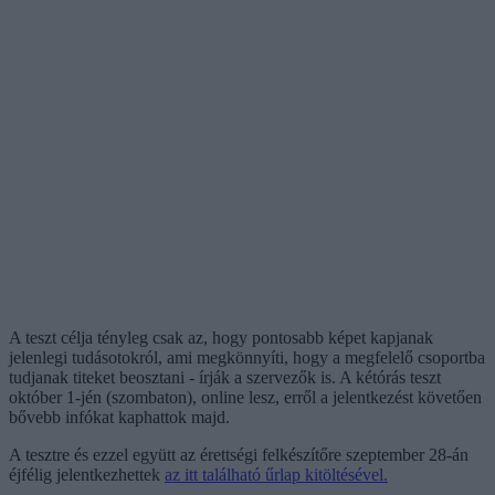
A teszt célja tényleg csak az, hogy pontosabb képet kapjanak
jelenlegi tudásotokról, ami megkönnyíti, hogy a megfelelő csoportba
tudjanak titeket beosztani - írják a szervezők is. A kétórás teszt
október 1-jén (szombaton), online lesz, erről a jelentkezést követően
bővebb infókat kaphattok majd.
A tesztre és ezzel együtt az érettségi felkészítőre szeptember 28-án
éjfélig jelentkezhettek
az itt található űrlap kitöltésével.