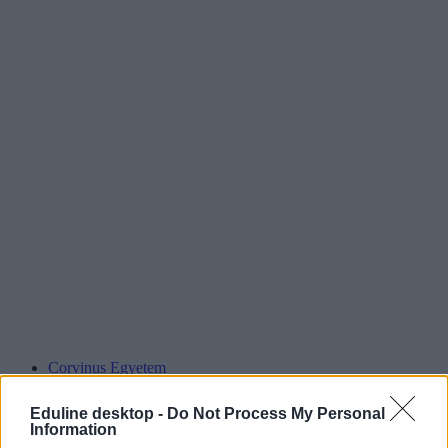
Corvinus Egyetem
érettségi 2023
Studium Generale
Eduline desktop -
Do Not Process My Personal
Studium Generale programok
Information
Studium Generale érettségi