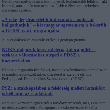
Néhány óra múlva bezár a felvi.hu egyik legfontosabb felülete – aki
lemarad, annak idén már nem lesz újabb esélye szeptemberben
egyetemet kezdeni.
„A világ legelismertebb tudósainak előadásait
hallgathatjuk” – két magyar egyetemista is bekerült
a CERN nyári programjába
21 ezer diákból választották ki őket a genfi programba.
NOKS-dolgozók bére, cafetéria, túlórapótlék –
ezeket a változásokat sürgeti a PDSZ a
köznevelésben
Nemcsak magasabb fizetéseket, hanem kiszámíthatóbb bérrendszert
és minden ledolgozott túlóra kifizetését is szeretné elérni a
Pedagógusok Demokratikus Szakszervezete (PDSZ).
PSZ: a szakképzésben a felelősség mellett hatáskört
is kell adni az iskoláknak
Nem volt közvetlen egyeztetés a törvénytervezetről, mégis elküldte
részletes észrevételeit a Pedagógusok Szakszervezete (PSZ) a