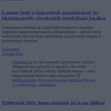
Lannert Judit a tankerületek átalakításáról: Az
iskolaigazgatók visszakapják munkáltatói jogaikat
Fokozatosan alakítaná át a tankerületi rendszert a kormány,
miközben megszüntetné annak politikai jellegét – többek között
erről beszélt első televíziós interjújában Lannert Judit oktatási és
gyermekügyi miniszter.
Közoktatás
Kovács Dóri
@eduline.hu
Az első egyetemi ügyintézések között a
diákigazolvány igénylése is szerepel. Bár elsőre
bonyolultnak tűnhet, néhány lépésből megvan – most
végigvezetünk titeket a teljes folyamaton.😉
#diákigazolvány
#egyetem
#neptun
#eduline
#foryou
♬ eredeti hang - eduline.hu
Pótfelvételi 2026: fontos határidő jár le ma éjfélkor