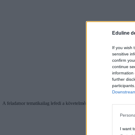
Eduline d
If you wish 
sensitive in
confirm you
continue se
information 
further disc
participants
Downstream 
A feladatsor tematikailag lefedi a követelményrendszer alábbi témakör
Persona
I want t