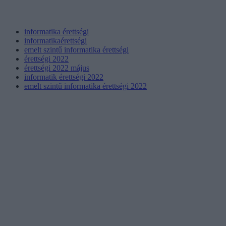
informatika érettségi
informatikaérettségi
emelt szintű informatika érettségi
érettségi 2022
érettségi 2022 május
informatik érettségi 2022
emelt szintű informatika érettségi 2022