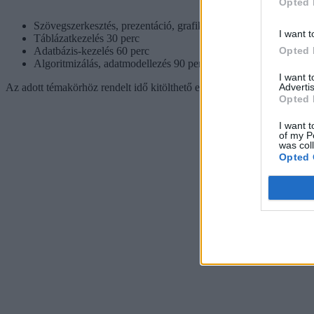
Opted 
Szövegszerkesztés, prezentáció, grafika, weblapkészítés 60 per
I want t
Táblázatkezelés 30 perc
Opted 
Adatbázis-kezelés 60 perc
Algoritmizálás, adatmodellezés 90 perc
I want 
Advertis
Az adott témakörhöz rendelt idő kitölthető egyetlen nagyobb, több részf
Opted 
I want t
of my P
was col
Opted 