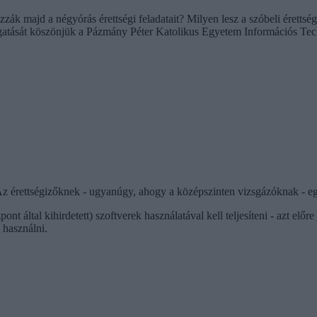
ák majd a négyórás érettségi feladatait? Milyen lesz a szóbeli érettség
mogatását köszönjük a Pázmány Péter Katolikus Egyetem Információs Tec
Az érettségizőknek - ugyanúgy, ahogy a középszinten vizsgázóknak - egy
t által kihirdetett) szoftverek használatával kell teljesíteni - azt előr
 használni.