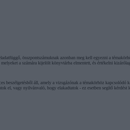
feladatfüggő, összpontszámuknak azonban meg kell egyezni a témakörhöz
elyeket a számára kijelölt könyvtárba elmentett, és értékelni kizárólag
rces beszélgetésből áll, amely a vizsgázónak a témakörhöz kapcsolódó ko
tok el, vagy nyilvánvaló, hogy elakadtatok - ez esetben segítő kérdést le