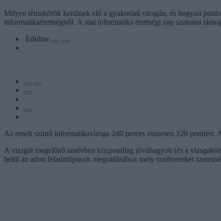
Milyen témakörök kerülnek elő a gyakorlati vizsgán, és hogyan pontozz
informatikaérettségiről. A mai informatika érettségi nap szakmai tá
Eduline
Az emelt szintű informatikavizsga 240 perces összesen 120 ponttért. 
A vizsgát megelőző tanévben központilag jóváhagyott (és a vizsgaközpon
belül az adott feladattípusok megoldásához mely szoftvereket szeretné