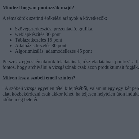
Mindezt hogyan pontozzák majd?
A témakörök szerinti érékelési arányok a következők:
Szövegszerkesztés, prezentáció, grafika,
weblapkészítés 30 pont
Táblázatkezelés 15 pont
Adatbázis-kezelés 30 pont
Algoritmizálás, adatmodellezés 45 pont
Persze az egyes témakörök feladatainak, részfeladatainak pontozása 
fontos, hogy archiválni a vizsgázónak csak azon produktumait fogják, m
Milyen lesz a szóbeli emelt szinten?
"A szóbeli vizsga egyetlen tétel kifejtéséből, valamint egy egy-két pe
alatt közbekérdezni csak akkor lehet, ha teljesen helytelen úton indulta
időbe még belefér.