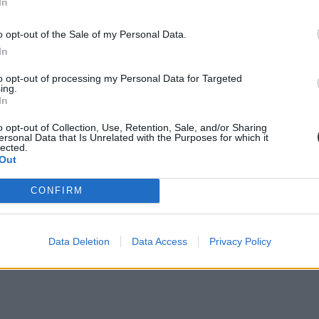
In
c
o opt-out of the Sale of my Personal Data.
In
to opt-out of processing my Personal Data for Targeted
ing.
eladatot tartalmazó feladattal, vagy legfeljebb 4 kisebb feladattal.
In
o opt-out of Collection, Use, Retention, Sale, and/or Sharing
ersonal Data that Is Unrelated with the Purposes for which it
lected.
Out
CONFIRM
Data Deletion
Data Access
Privacy Policy