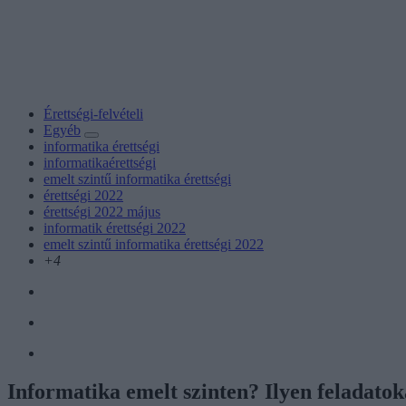
Érettségi-felvételi
Egyéb
informatika érettségi
informatikaérettségi
emelt szintű informatika érettségi
érettségi 2022
érettségi 2022 május
informatik érettségi 2022
emelt szintű informatika érettségi 2022
+4
Informatika emelt szinten? Ilyen feladato