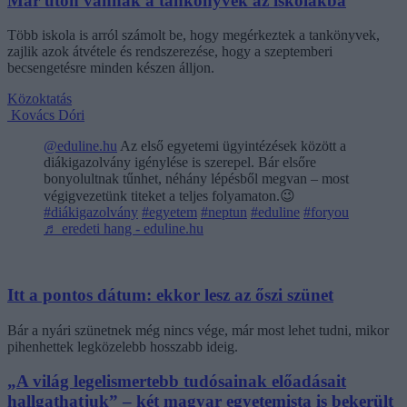
Már úton vannak a tankönyvek az iskolákba
Több iskola is arról számolt be, hogy megérkeztek a tankönyvek,
zajlik azok átvétele és rendszerezése, hogy a szeptemberi
becsengetésre minden készen álljon.
Közoktatás
Kovács Dóri
@eduline.hu
Az első egyetemi ügyintézések között a
diákigazolvány igénylése is szerepel. Bár elsőre
bonyolultnak tűnhet, néhány lépésből megvan – most
végigvezetünk titeket a teljes folyamaton.😉
#diákigazolvány
#egyetem
#neptun
#eduline
#foryou
♬ eredeti hang - eduline.hu
Itt a pontos dátum: ekkor lesz az őszi szünet
Bár a nyári szünetnek még nincs vége, már most lehet tudni, mikor
pihenhettek legközelebb hosszabb ideig.
„A világ legelismertebb tudósainak előadásait
hallgathatjuk” – két magyar egyetemista is bekerült