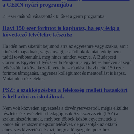
a CERN nyári programjába
21 ezer diákból választották ki őket a genfi programba.
Havi 150 ezer forintot is kaphatsz, ha egy évig a
következő felvételire készülsz
Ha idén nem sikerült bejutnod arra az egyetemre vagy szakra, amit
kinéztél magadnak, vagy anyagi, családi okok miatt eddig nem
tudtál továbbtanulni, még nincs minden veszve. A Budapesti
Corvinus Egyetem Illyés Gyula Programja egy teljes tanéven át segít
felkészülni a következő felvételire – ráadásul havi nettó 150 ezer
forintos támogatást, ingyenes kollégiumot és mentorálást is kapsz.
Mutatjuk a részleteket.
PSZ: a szakképzésben a felelősség mellett hatáskört
is kell adni az iskoláknak
Nem volt közvetlen egyeztetés a törvénytervezetről, mégis elküldte
részletes észrevételeit a Pedagógusok Szakszervezete (PSZ) a
szakminisztériumnak, melyben többek között egyetértettek a
kancellári rendszer megszüntetésével, de javasolják az oktató
elnevezés kivezetését és azt, hogy a főigazgatói poszthoz