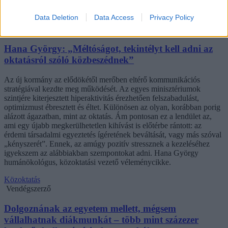
Data Deletion
Data Access
Privacy Policy
Hana György: „Méltóságot, tekintélyt kell adni az
oktatásról szóló közbeszédnek”
Az új kormány az elődökétől merőben eltérő kommunikációs
stratégiával kezdte meg működését. Az egyes minisztériumok
szintjére kiterjesztett hiperaktivitás érezhetően felszabadulást,
optimizmust ébresztett és éltet. Különösen az olyan, korábban porig
alázott ágazatban, mint az oktatás. Ám pontosan ez a lendület az,
ami egy újabb megkerülhetetlen kihívást is előtérbe rántott: az
érdemi társadalmi egyeztetés ígéretének beváltását, vagy más szóval
„kényszerét”. Ennek, az amúgy pozitív stressznek a kezeléséhez
igyekszem az alábbiakban szempontokat adni. Hana György
humánökológus, közoktatási vezető véleménycikke.
Közoktatás
Vendégszerző
Dolgoznának az egyetem mellett, mégsem
vállalhatnak diákmunkát – több mint százezer