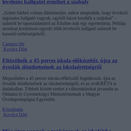
levelezős hallgatót érinthet a szabály
„Szinte bárhol voltam állásinterjún, mikor megtudták, hogy levelező
tagozatos hallgató vagyok, egyből húzni kezdték a szájukat” –
számolt be tapasztalatairól az Eduline-nak egy egyetemista. Példája
azonban korántsem egyedi: több levelezős hallgató számolt be
hasonló nehézségekről.
Campus life
Kovács Dóri
Eltörölnék a 45 perces iskola-előkészítőt, újra az
óvodák dönthetnének az iskolaérettségről
Megszűnhet a 45 perces iskola-előkészítő foglalkozás, újra az
óvodák dönthetnének az iskolaérettségről, és az oviKRÉTA is
átalakulhat. Többek között ezeket a változtatásokat javasolta az
Oktatási és Gyermekügyi Minisztériumnak a Magyar
Óvodapedagógiai Egyesület.
Közoktatás
Kovács Dóri