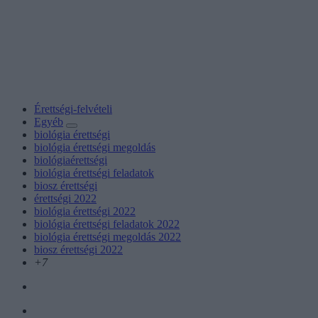
Érettségi-felvételi
Egyéb
biológia érettségi
biológia érettségi megoldás
biológiaérettségi
biológia érettségi feladatok
biosz érettségi
érettségi 2022
biológia érettségi 2022
biológia érettségi feladatok 2022
biológia érettségi megoldás 2022
biosz érettségi 2022
+7