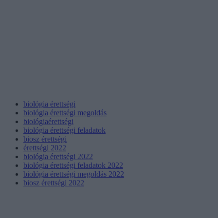
biológia érettségi
biológia érettségi megoldás
biológiaérettségi
biológia érettségi feladatok
biosz érettségi
érettségi 2022
biológia érettségi 2022
biológia érettségi feladatok 2022
biológia érettségi megoldás 2022
biosz érettségi 2022