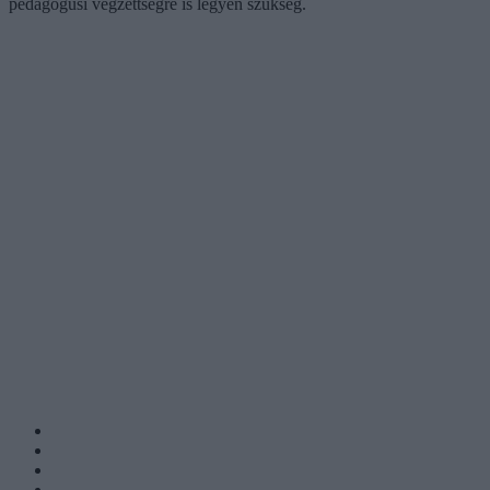
pedagógusi végzettségre is legyen szükség.