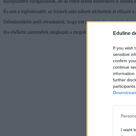
középszinten vizsgázóknak, de az emelt szintű írásbelikről is nálunk t
És ami a legfontosabb: az írásbeli után nálunk nézhetitek át először a
Délutánonként arról olvashattok, hogy mit gondolnak a tanárok és a vi
Ha elsőként szeretnétek megkapni a megoldásokat,
lájkoljátok Faceb
Eduline d
If you wish 
sensitive in
confirm you
continue se
information 
further disc
participants
Downstream 
Persona
I want t