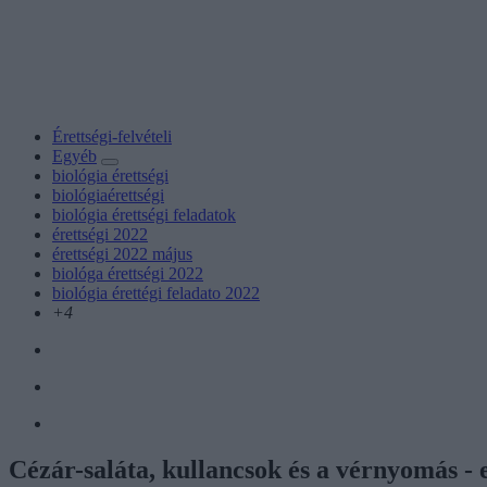
Érettségi-felvételi
Egyéb
biológia érettségi
biológiaérettségi
biológia érettségi feladatok
érettségi 2022
érettségi 2022 május
biológa érettségi 2022
biológia érettégi feladato 2022
+4
Cézár-saláta, kullancsok és a vérnyomás - 