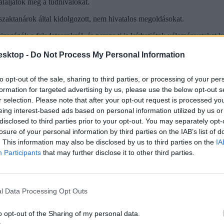
aláljátok meg a tudnivalókat.
 szaktanárok által kidolgozott, nem hivatalos megoldásokat.
zsgázók a feladatsorokról, és persze ti is leírhatjátok véleményeteket 
ook-oldalunkat
,
itt pedig feliratkozhattok hírlevelünkre
. A 2022-es érett
esktop -
Do Not Process My Personal Information
to opt-out of the sale, sharing to third parties, or processing of your per
formation for targeted advertising by us, please use the below opt-out s
r selection. Please note that after your opt-out request is processed y
eing interest-based ads based on personal information utilized by us or
disclosed to third parties prior to your opt-out. You may separately opt-
losure of your personal information by third parties on the IAB’s list of
. This information may also be disclosed by us to third parties on the
IA
Participants
that may further disclose it to other third parties.
l Data Processing Opt Outs
o opt-out of the Sharing of my personal data.