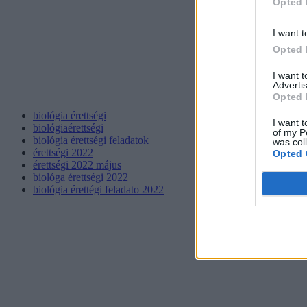
Opted 
I want t
Opted 
I want 
Advertis
Opted 
biológia érettségi
I want t
biológiaérettségi
of my P
biológia érettségi feladatok
was col
érettségi 2022
Opted 
érettségi 2022 május
biológa érettségi 2022
biológia érettégi feladato 2022