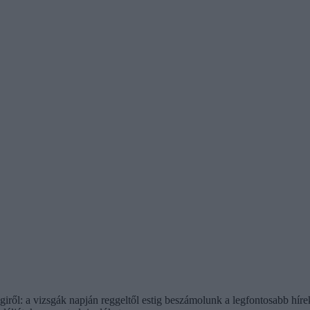
ségiről: a vizsgák napján reggeltől estig beszámolunk a legfontosabb hír