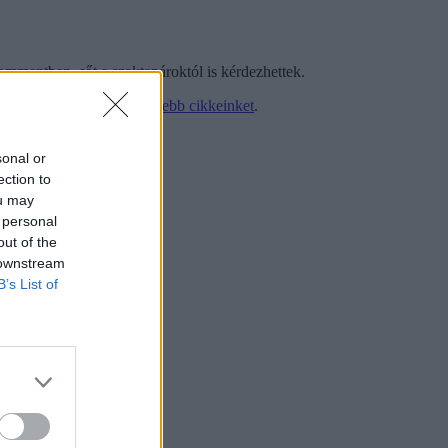
kommentben, sőt a szaktanároktól is kérdezhettek.
ségiről
itt találjátok legfrissebb cikkeinket
.
sonal or
ection to
ou may
 personal
out of the
 downstream
B’s List of