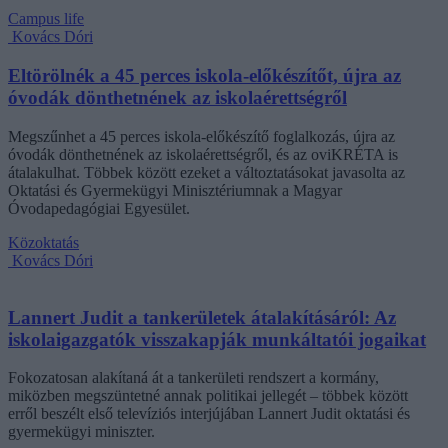
Campus life
Kovács Dóri
Eltörölnék a 45 perces iskola-előkészítőt, újra az
óvodák dönthetnének az iskolaérettségről
Megszűnhet a 45 perces iskola-előkészítő foglalkozás, újra az
óvodák dönthetnének az iskolaérettségről, és az oviKRÉTA is
átalakulhat. Többek között ezeket a változtatásokat javasolta az
Oktatási és Gyermekügyi Minisztériumnak a Magyar
Óvodapedagógiai Egyesület.
Közoktatás
Kovács Dóri
Lannert Judit a tankerületek átalakításáról: Az
iskolaigazgatók visszakapják munkáltatói jogaikat
Fokozatosan alakítaná át a tankerületi rendszert a kormány,
miközben megszüntetné annak politikai jellegét – többek között
erről beszélt első televíziós interjújában Lannert Judit oktatási és
gyermekügyi miniszter.