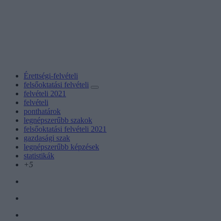
Érettségi-felvételi
felsőoktatási felvételi
felvételi 2021
felvételi
ponthatárok
legnépszerűbb szakok
felsőoktatási felvételi 2021
gazdasági szak
legnépszerűbb képzések
statistikák
+5