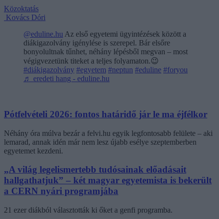
Közoktatás
Kovács Dóri
@eduline.hu
Az első egyetemi ügyintézések között a
diákigazolvány igénylése is szerepel. Bár elsőre
bonyolultnak tűnhet, néhány lépésből megvan – most
végigvezetünk titeket a teljes folyamaton.😉
#diákigazolvány
#egyetem
#neptun
#eduline
#foryou
♬ eredeti hang - eduline.hu
Pótfelvételi 2026: fontos határidő jár le ma éjfélkor
Néhány óra múlva bezár a felvi.hu egyik legfontosabb felülete – aki
lemarad, annak idén már nem lesz újabb esélye szeptemberben
egyetemet kezdeni.
„A világ legelismertebb tudósainak előadásait
hallgathatjuk” – két magyar egyetemista is bekerült
a CERN nyári programjába
21 ezer diákból választották ki őket a genfi programba.