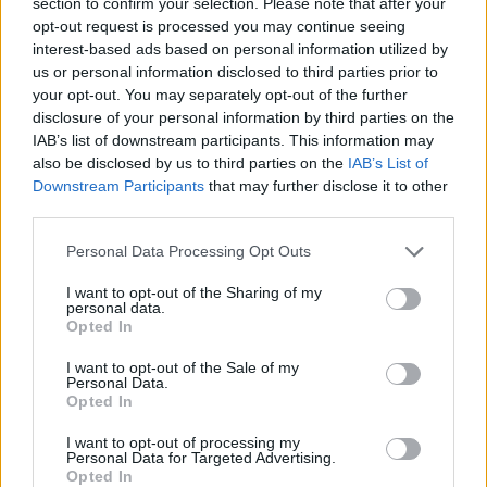
section to confirm your selection. Please note that after your
opt-out request is processed you may continue seeing
interest-based ads based on personal information utilized by
us or personal information disclosed to third parties prior to
your opt-out. You may separately opt-out of the further
disclosure of your personal information by third parties on the
IAB’s list of downstream participants. This information may
Tetszett a cikk? Kövess minket a Facebookon is, és nem fogsz
also be disclosed by us to third parties on the
IAB’s List of
lemaradni a fontos hírekről!
Downstream Participants
that may further disclose it to other
third parties.
Personal Data Processing Opt Outs
I want to opt-out of the Sharing of my
personal data.
Opted In
I want to opt-out of the Sale of my
Personal Data.
Opted In
I want to opt-out of processing my
Personal Data for Targeted Advertising.
Opted In