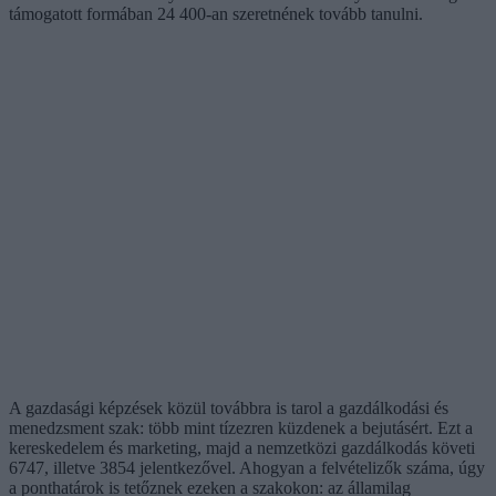
támogatott formában 24 400-an szeretnének tovább tanulni.
A gazdasági képzések közül továbbra is tarol a gazdálkodási és
menedzsment szak: több mint tízezren küzdenek a bejutásért. Ezt a
kereskedelem és marketing, majd a nemzetközi gazdálkodás követi
6747, illetve 3854 jelentkezővel. Ahogyan a felvételizők száma, úgy
a ponthatárok is tetőznek ezeken a szakokon: az államilag