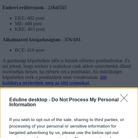
Emberi erőforrások - 2164/555
EKE: 402 pont
ME: 400 pont
KRE: 403 pont
Alkalmazott közgadaságtan - 376/103
BCE: 410 pont
A gazdasági képzéseken idén is húztak előzetes ponthatárokat. Ez
azt jelenti, hogy ezeken a szakokon csak akkor szerezhettek állami
ösztöndíjas helyet, ha eléritek ezt a ponthatárt. Az önköltséges
képzésekre ezek a ponthatárok nem vonatkoznak.
Ide
kattintva nézhetitek meg az idei számokat
.
Emelkedhetnek ezek a ponthatárok? Igen, előfordult már a korábbi
években is, hogy a jelentkezők száma és teljesítménye alapján
Eduline desktop -
Do Not Process My Personal
emelkedtek néhány ponttal az előzetes ponthatárok.
Information
A pontszámítással kapcsolatos
összefoglaló cikkünket itt
, a 2021-es
If you wish to opt-out of the sale, sharing to third parties, or
felvételi legfrissebb híreit pedig
itt találjátok
.
processing of your personal or sensitive information for
targeted advertising by us, please use the below opt-out