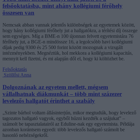
felsőoktatásba, mint ahány kollégiumi férőhely
összesen van
Nemcsak abban vannak jelentős különbségek az egyetemek között,
hogy hány kollégiumi férőhely jut a hallgatókra, a térítési díj összege
sem egységes. Míg a BME-n 100 újonnan felvett egyetemistára 76
férőhely jut, a BGE-n mindössze 16, a legolcsóbb havi kollégiumi
díjak pedig 9300 és 25 500 forint között mozognak a vizsgált
intézményekben. Megnéztük, hol mekkora a kollégiumi kapacitás,
mennyit kell fizetni, és mi alapján dől el, hogy ki költözhet be.
Felsőoktatás
Szöllősi Anna
Dolgoznának az egyetem mellett, mégsem
vállalhatnak diákmunkát – több mint százezer
levelezős hallgatót érinthet a szabály
„Szinte bárhol voltam állásinterjún, mikor megtudták, hogy levelező
tagozatos hallgató vagyok, egyből húzni kezdték a szájukat” –
számolt be tapasztalatairól az Eduline-nak egy egyetemista. Példája
azonban korántsem egyedi: több levelezős hallgató számolt be
hasonló nehézségekről.