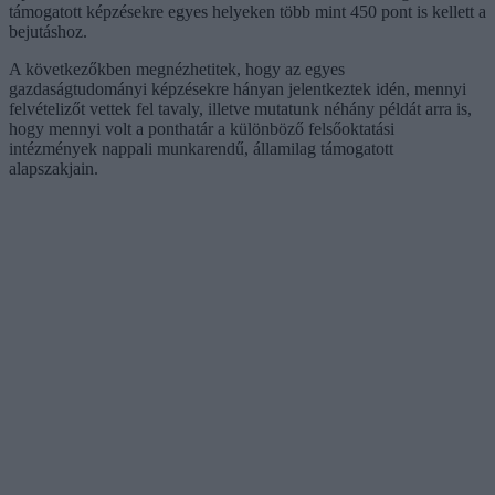
támogatott képzésekre egyes helyeken több mint 450 pont is kellett a
bejutáshoz.
A következőkben megnézhetitek, hogy az egyes
gazdaságtudományi képzésekre hányan jelentkeztek idén, mennyi
felvételizőt vettek fel tavaly, illetve mutatunk néhány példát arra is,
hogy mennyi volt a ponthatár a különböző felsőoktatási
intézmények nappali munkarendű, államilag támogatott
alapszakjain.