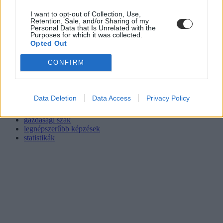
I want to opt-out of Collection, Use,
Retention, Sale, and/or Sharing of my
Personal Data that Is Unrelated with the
Purposes for which it was collected.
Opted Out
CONFIRM
felvételi 2021
felvételi
ponthatárok
Data Deletion
Data Access
Privacy Policy
legnépszerűbb szakok
felsőoktatási felvételi 2021
gazdasági szak
legnépszerűbb képzések
statistikák