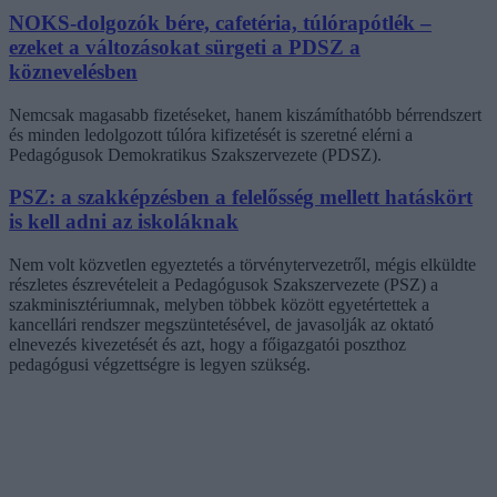
NOKS-dolgozók bére, cafetéria, túlórapótlék –
ezeket a változásokat sürgeti a PDSZ a
köznevelésben
Nemcsak magasabb fizetéseket, hanem kiszámíthatóbb bérrendszert
és minden ledolgozott túlóra kifizetését is szeretné elérni a
Pedagógusok Demokratikus Szakszervezete (PDSZ).
PSZ: a szakképzésben a felelősség mellett hatáskört
is kell adni az iskoláknak
Nem volt közvetlen egyeztetés a törvénytervezetről, mégis elküldte
részletes észrevételeit a Pedagógusok Szakszervezete (PSZ) a
szakminisztériumnak, melyben többek között egyetértettek a
kancellári rendszer megszüntetésével, de javasolják az oktató
elnevezés kivezetését és azt, hogy a főigazgatói poszthoz
pedagógusi végzettségre is legyen szükség.