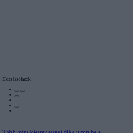
Hozzászólások
Több mint kétszer annyi diák jutott be a