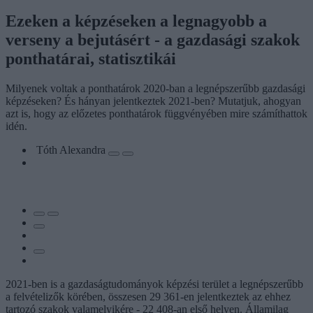
Ezeken a képzéseken a legnagyobb a
verseny a bejutásért - a gazdasági szakok
ponthatárai, statisztikái
Milyenek voltak a ponthatárok 2020-ban a legnépszerűbb gazdasági
képzéseken? És hányan jelentkeztek 2021-ben? Mutatjuk, ahogyan
azt is, hogy az előzetes ponthatárok függvényében mire számíthattok
idén.
Tóth Alexandra
2021-ben is a gazdaságtudományok képzési terület a legnépszerűbb
a felvételizők körében, összesen 29 361-en jelentkeztek az ehhez
tartozó szakok valamelyikére - 22 408-an első helyen. Államilag