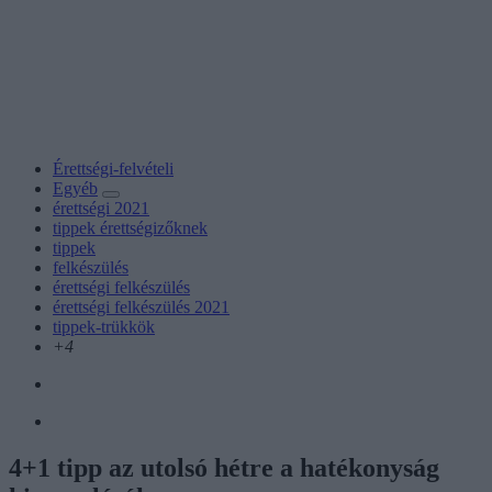
Érettségi-felvételi
Egyéb
érettségi 2021
tippek érettségizőknek
tippek
felkészülés
érettségi felkészülés
érettségi felkészülés 2021
tippek-trükkök
+4
4+1 tipp az utolsó hétre a hatékonyság