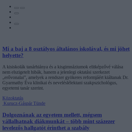
Mi a baj a 8 osztályos általános iskolával, és mi jöhet
helyette?
A kisiskolák tanárhiánya és a kisgimnáziumok elitképzővé válása
nem elszigetelt hibák, hanem a jelenlegi oktatási szerkezet
„erővonalai”, amelyek a rendszer gyökeres reformjáért kiáltanak Dr.
Gyarmathy Éva klinikai és neveléslélektani szakpszichológus,
egyetemi tanár szerint.
Közoktatás
Kurucz-Gáspár Tünde
Dolgoznának az egyetem mellett, mégsem
vállalhatnak diákmunkát – több mint százezer
levelezős hallgatót érinthet a szabály