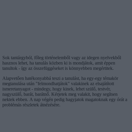
Sok tantárgyból, főleg történelemből vagy az idegen nyelvekből
hasznos lehet, ha tanulás közben ki is mondjátok, amit éppen
tanultok - így az összefüggéseket is könnyebben megértitek.
Alapvetően hatékonyabbá teszi a tanulást, ha egy-egy témakör
megtanulása után "felmondhatjátok" valakinek az elsajátított
ismeretanyagot - mindegy, hogy kinek, lehet szülő, testvér,
nagyszülő, barát, barátnő. Kérjetek meg valakit, hogy segítsen
nektek ebben. A nap végén pedig hagyjatok magatoknak egy órát a
problémás részletek átnézésére.