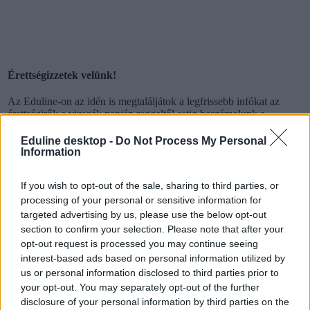
Érettségizzetek velünk!
Az Eduline-on az idén is megtaláljátok a legfrissebb infókat az
érettségiről: a vizsgák napján reggeltől estig beszámolunk a
legfontosabb hírekről, megtudhatjátok, milyen feladatokat kell
megoldaniuk a középszinten vizsgázóknak, de az emelt szintű
Eduline desktop -
Do Not Process My Personal
írásbelikről is nálunk találjátok meg a tudnivalókat.
Information
És ami a legfontosabb: az írásbeli után nálunk nézhetitek át először
If you wish to opt-out of the sale, sharing to third parties, or
a szaktanárok által kidolgozott, nem hivatalos megoldásokat.
processing of your personal or sensitive information for
Délutánonként arról olvashattok, hogy mit gondolnak a tanárok és
targeted advertising by us, please use the below opt-out
a vizsgázók a feladatsorokról, és persze ti is leírhatjátok
section to confirm your selection. Please note that after your
véleményeteket kommentben, sőt a szaktanároktól is kérdezhettek.
opt-out request is processed you may continue seeing
interest-based ads based on personal information utilized by
Ha elsőként szeretnétek megkapni a megoldásokat,
lájkoljátok
Facebook-oldalunkat
,
itt pedig feliratkozhattok hírlevelünkre
. A
us or personal information disclosed to third parties prior to
2021-es érettségiről
itt találjátok legfrissebb cikkeinket
.
your opt-out. You may separately opt-out of the further
disclosure of your personal information by third parties on the