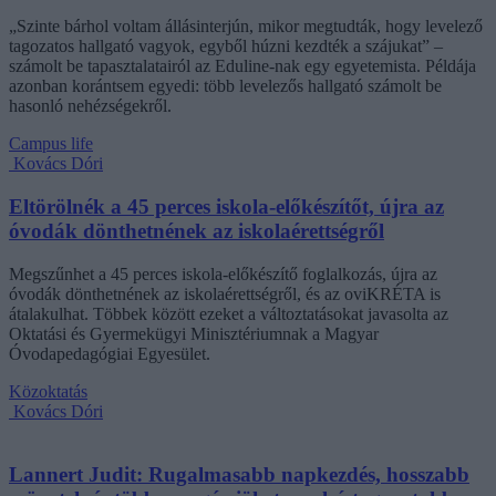
„Szinte bárhol voltam állásinterjún, mikor megtudták, hogy levelező
tagozatos hallgató vagyok, egyből húzni kezdték a szájukat” –
számolt be tapasztalatairól az Eduline-nak egy egyetemista. Példája
azonban korántsem egyedi: több levelezős hallgató számolt be
hasonló nehézségekről.
Campus life
Kovács Dóri
Eltörölnék a 45 perces iskola-előkészítőt, újra az
óvodák dönthetnének az iskolaérettségről
Megszűnhet a 45 perces iskola-előkészítő foglalkozás, újra az
óvodák dönthetnének az iskolaérettségről, és az oviKRÉTA is
átalakulhat. Többek között ezeket a változtatásokat javasolta az
Oktatási és Gyermekügyi Minisztériumnak a Magyar
Óvodapedagógiai Egyesület.
Közoktatás
Kovács Dóri
Lannert Judit: Rugalmasabb napkezdés, hosszabb