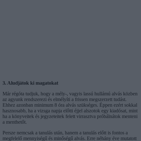
3. Aludjátok ki magatokat
Már régóta tudjuk, hogy a mély-, vagyis lassú hullámú alvás közben
az agyunk rendszerezi és elmélyíti a frissen megszerzett tudást.
Ehhez azonban minimum 8 óra alvás szükséges. Éppen ezért sokkal
hasznosabb, ha a vizsga napja előtti éjjel alszotok egy kiadósat, mint
ha a könyveitek és jegyzeteitek felett virrasztva próbálnátok menteni
a menthetőt.
Persze nemcsak a tanulás után, hanem a tanulás előtt is fontos a
megfelelő mennyiségű és minőségű alvás. Erre néhány éve mutatott