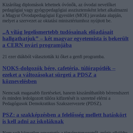
Kizárólag diplomások lehetnek óvónők, az óvodai nevelőket
pedagógiai vagy gyógypedagógiai asszisztensként lehet alkalmazni
a Magyar Óvodapedagógiai Egyesület (MOE) javaslata alapján,
melyet a szervezet az oktatási minisztériumhoz nyújtott be.
„A világ legelismertebb tudósainak előadásait
hallgathatjuk” – két magyar egyetemista is bekerült
a CERN nyári programjába
21 ezer diákból választották ki őket a genfi programba.
NOKS-dolgozók bére, cafetéria, túlórapótlék –
ezeket a változásokat sürgeti a PDSZ a
köznevelésben
Nemcsak magasabb fizetéseket, hanem kiszámíthatóbb bérrendszert
és minden ledolgozott túlóra kifizetését is szeretné elérni a
Pedagógusok Demokratikus Szakszervezete (PDSZ).
PSZ: a szakképzésben a felelősség mellett hatáskört
is kell adni az iskoláknak
Nem volt közvetlen egyeztetés a törvénytervezetről, mégis elküldte