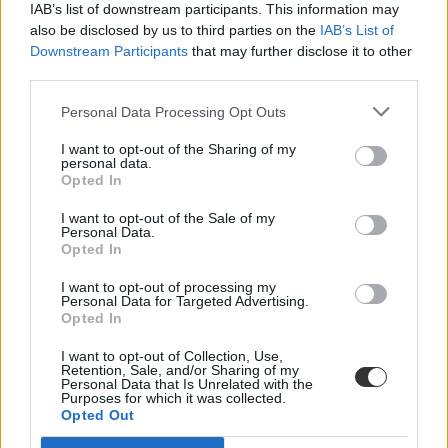
IAB’s list of downstream participants. This information may
also be disclosed by us to third parties on the
IAB’s List of
Downstream Participants
that may further disclose it to other
third parties.
Personal Data Processing Opt Outs
I want to opt-out of the Sharing of my
personal data.
Opted In
I want to opt-out of the Sale of my
Personal Data.
Opted In
I want to opt-out of processing my
Personal Data for Targeted Advertising.
Opted In
érettségi 2021
tippek érettségizőknek
I want to opt-out of Collection, Use,
Retention, Sale, and/or Sharing of my
tippek
Personal Data that Is Unrelated with the
felkészülés
Purposes for which it was collected.
érettségi felkészülés
Opted Out
érettségi felkészülés 2021
tippek-trükkök