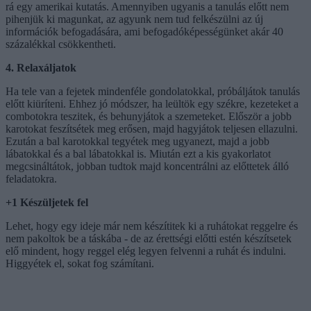
rá egy amerikai kutatás. Amennyiben ugyanis a tanulás előtt nem
pihenjük ki magunkat, az agyunk nem tud felkészülni az új
információk befogadására, ami befogadóképességünket akár 40
százalékkal csökkentheti.
4. Relaxáljatok
Ha tele van a fejetek mindenféle gondolatokkal, próbáljátok tanulás
előtt kiüríteni. Ehhez jó módszer, ha leültök egy székre, kezeteket a
combotokra teszitek, és behunyjátok a szemeteket. Először a jobb
karotokat feszítsétek meg erősen, majd hagyjátok teljesen ellazulni.
Ezután a bal karotokkal tegyétek meg ugyanezt, majd a jobb
lábatokkal és a bal lábatokkal is. Miután ezt a kis gyakorlatot
megcsináltátok, jobban tudtok majd koncentrálni az előttetek álló
feladatokra.
+1 Készüljetek fel
Lehet, hogy egy ideje már nem készítitek ki a ruhátokat reggelre és
nem pakoltok be a táskába - de az érettségi előtti estén készítsetek
elő mindent, hogy reggel elég legyen felvenni a ruhát és indulni.
Higgyétek el, sokat fog számítani.