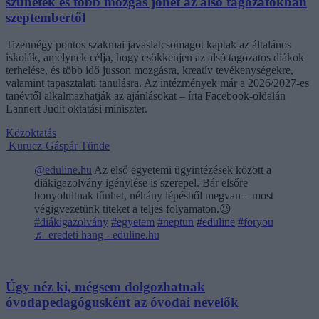
szünetek és több mozgás jöhet az alsó tagozatokban
szeptembertől
Tizennégy pontos szakmai javaslatcsomagot kaptak az általános
iskolák, amelynek célja, hogy csökkenjen az alsó tagozatos diákok
terhelése, és több idő jusson mozgásra, kreatív tevékenységekre,
valamint tapasztalati tanulásra. Az intézmények már a 2026/2027-es
tanévtől alkalmazhatják az ajánlásokat – írta Facebook-oldalán
Lannert Judit oktatási miniszter.
Közoktatás
Kurucz-Gáspár Tünde
@eduline.hu
Az első egyetemi ügyintézések között a
diákigazolvány igénylése is szerepel. Bár elsőre
bonyolultnak tűnhet, néhány lépésből megvan – most
végigvezetünk titeket a teljes folyamaton.😉
#diákigazolvány
#egyetem
#neptun
#eduline
#foryou
♬ eredeti hang - eduline.hu
Úgy néz ki, mégsem dolgozhatnak
óvodapedagógusként az óvodai nevelők