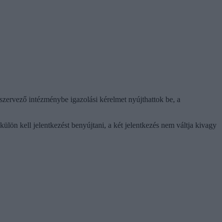
 szervező intézménybe igazolási kérelmet nyújthattok be, a
n-külön kell jelentkezést benyújtani, a két jelentkezés nem váltja kivagy