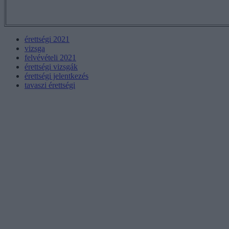
érettségi 2021
vizsga
felvévételi 2021
érettségi vizsgák
érettségi jelentkezés
tavaszi érettségi