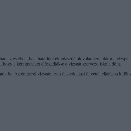
ban az esetben, ha a határidőt elmulasztjátok valamiért, akkor a vizsgát
l, hogy a kérelmeteket elfogadják-e a vizsgát szervező iskola dönt.
átok be. Az érettségi vizsgára és a felsőoktatási felvételi eljárásba külö