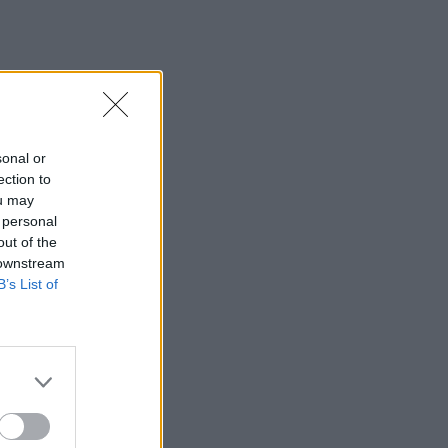
sonal or
ection to
ou may
 personal
out of the
 downstream
B’s List of