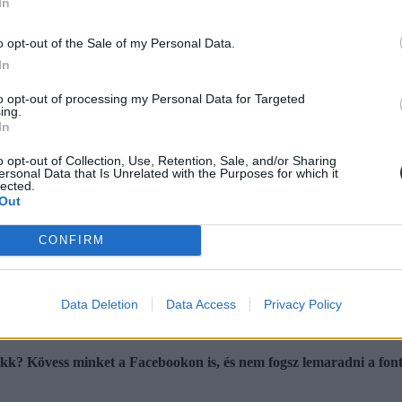
In
o opt-out of the Sale of my Personal Data.
In
to opt-out of processing my Personal Data for Targeted
ing.
In
o opt-out of Collection, Use, Retention, Sale, and/or Sharing
ersonal Data that Is Unrelated with the Purposes for which it
lected.
Out
CONFIRM
Data Deletion
Data Access
Privacy Policy
cikk? Kövess minket a Facebookon is, és nem fogsz lemaradni a font