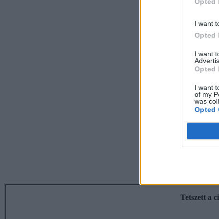
Opted 
I want t
Opted 
I want 
Advertis
Opted 
I want t
of my P
was col
Opted 
Tetszett a 