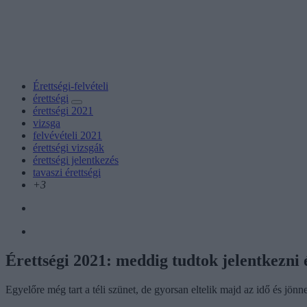
Érettségi-felvételi
érettségi
érettségi 2021
vizsga
felvévételi 2021
érettségi vizsgák
érettségi jelentkezés
tavaszi érettségi
+3
Érettségi 2021: meddig tudtok jelentkezni é
Egyelőre még tart a téli szünet, de gyorsan eltelik majd az idő és jönn