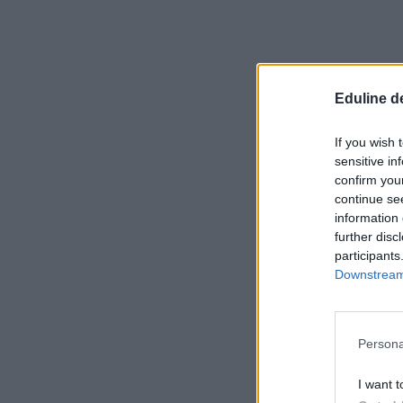
Eduline d
If you wish 
sensitive in
confirm you
continue se
information 
further disc
participants
Downstream 
Persona
I want t