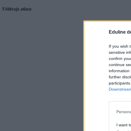
Földrajz atlasz
Eduline d
If you wish 
sensitive in
confirm you
continue se
information 
further disc
participants
Downstream 
Persona
I want t