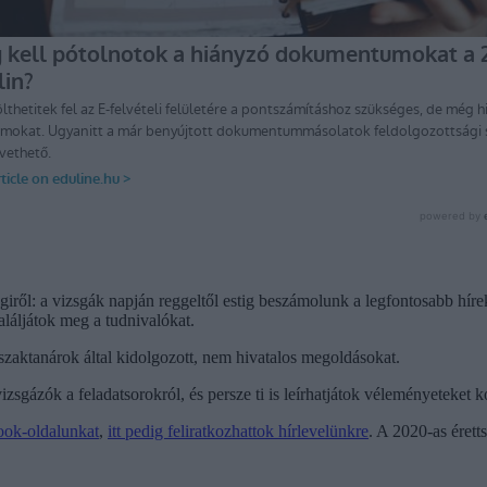
ségiről: a vizsgák napján reggeltől estig beszámolunk a legfontosabb hír
aláljátok meg a tudnivalókat.
 szaktanárok által kidolgozott, nem hivatalos megoldásokat.
zsgázók a feladatsorokról, és persze ti is leírhatjátok véleményeteket 
ook-oldalunkat
,
itt pedig feliratkozhattok hírlevelünkre
. A 2020-as érett