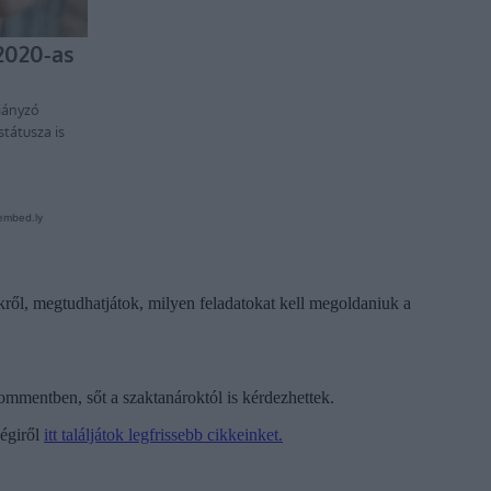
ekről, megtudhatjátok, milyen feladatokat kell megoldaniuk a
kommentben, sőt a szaktanároktól is kérdezhettek.
ségiről
itt találjátok legfrissebb cikkeinket.