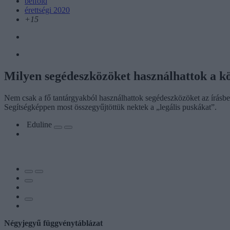
belföld
érettségi 2020
+15
Milyen segédeszközöket használhattok a kö
Nem csak a fő tantárgyakból használhattok segédeszközöket az írásbel
Segítségképpen most összegyűjtöttük nektek a „legális puskákat”.
Eduline
Négyjegyű függvénytáblázat