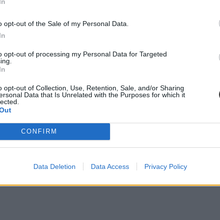
In
ehetitek hasznát. Fontos, hogy az első feladatlapnál, illetve az emelt szi
o opt-out of the Sale of my Personal Data.
gatoknak kell gondoskodnotok. Mivel az atlasz rengeteg adatot tartalm
In
atoknak a vizsgán.
to opt-out of processing my Personal Data for Targeted
ing.
In
o opt-out of Collection, Use, Retention, Sale, and/or Sharing
ersonal Data that Is Unrelated with the Purposes for which it
lected.
Out
CONFIRM
Data Deletion
Data Access
Privacy Policy