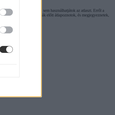
ntű írásbeli egyik részénél sem használhatjátok az atlaszt. Erről a
az, ezért érdemes a vizsgák előtt átlapoznotok, és megjegyeznetek,