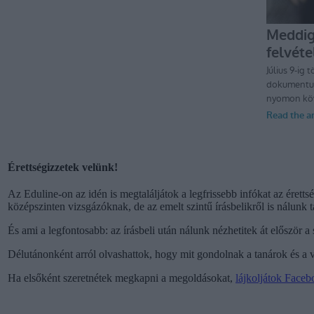
Érettségizzetek velünk!
Az Eduline-on az idén is megtaláljátok a legfrissebb infókat az érett
középszinten vizsgázóknak, de az emelt szintű írásbelikről is nálunk t
És ami a legfontosabb: az írásbeli után nálunk nézhetitek át először a
Délutánonként arról olvashattok, hogy mit gondolnak a tanárok és a vi
Ha elsőként szeretnétek megkapni a megoldásokat,
lájkoljátok Faceb