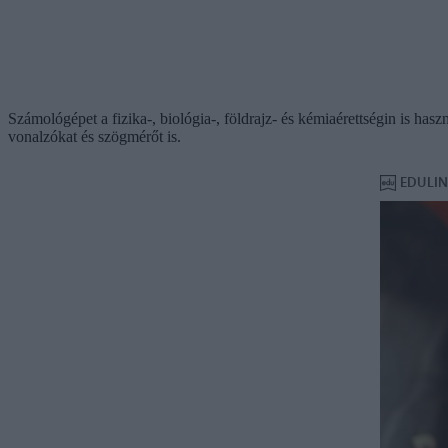
Számológépet a fizika-, biológia-, földrajz- és kémiaérettségin is has
vonalzókat és szögmérőt is.