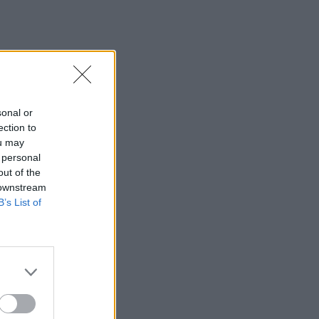
sonal or
ection to
ou may
 personal
out of the
 downstream
B’s List of