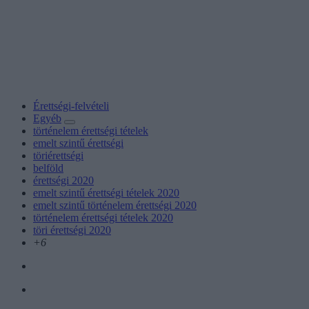
Érettségi-felvételi
Egyéb
történelem érettségi tételek
emelt szintű érettségi
töriérettségi
belföld
érettségi 2020
emelt szintű érettségi tételek 2020
emelt szintű történelem érettségi 2020
történelem érettségi tételek 2020
töri érettségi 2020
+6