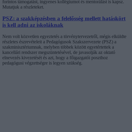
forintos támogatást, ingyenes kollégiumot és mentorálást is kapsz.
Mutatjuk a részleteket.
PSZ: a szakképzésben a felelősség mellett hatáskört
is kell adni az iskoláknak
Nem volt közvetlen egyeztetés a törvénytervezetről, mégis elküldte
részletes észrevételeit a Pedagógusok Szakszervezete (PSZ) a
szakminisztériumnak, melyben többek között egyetértettek a
kancellári rendszer megszüntetésével, de javasolják az oktató
elnevezés kivezetését és azt, hogy a főigazgatói poszthoz
pedagógusi végzettségre is legyen szükség.