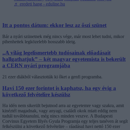
♬ eredeti hang - eduline.hu
Itt a pontos dátum: ekkor lesz az őszi szünet
Bár a nyári szünetnek még nincs vége, már most lehet tudni, mikor
pihenhettek legközelebb hosszabb ideig.
„A világ legelismertebb tudósainak előadásait
hallgathatjuk” – két magyar egyetemista is bekerült
a CERN nyári programjába
21 ezer diákból választották ki őket a genfi programba.
Havi 150 ezer forintot is kaphatsz, ha egy évig a
következő felvételire készülsz
Ha idén nem sikerült bejutnod arra az egyetemre vagy szakra, amit
kinéztél magadnak, vagy anyagi, családi okok miatt eddig nem
tudtál továbbtanulni, még nincs minden veszve. A Budapesti
Corvinus Egyetem Illyés Gyula Programja egy teljes tanéven át segít
felkészülni a következő felvételire – ráadásul havi nettó 150 ezer