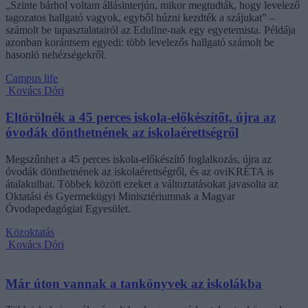
„Szinte bárhol voltam állásinterjún, mikor megtudták, hogy levelező
tagozatos hallgató vagyok, egyből húzni kezdték a szájukat” –
számolt be tapasztalatairól az Eduline-nak egy egyetemista. Példája
azonban korántsem egyedi: több levelezős hallgató számolt be
hasonló nehézségekről.
Campus life
Kovács Dóri
Eltörölnék a 45 perces iskola-előkészítőt, újra az
óvodák dönthetnének az iskolaérettségről
Megszűnhet a 45 perces iskola-előkészítő foglalkozás, újra az
óvodák dönthetnének az iskolaérettségről, és az oviKRÉTA is
átalakulhat. Többek között ezeket a változtatásokat javasolta az
Oktatási és Gyermekügyi Minisztériumnak a Magyar
Óvodapedagógiai Egyesület.
Közoktatás
Kovács Dóri
Már úton vannak a tankönyvek az iskolákba