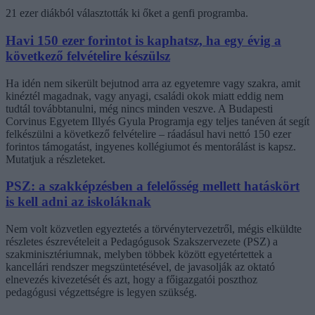
21 ezer diákból választották ki őket a genfi programba.
Havi 150 ezer forintot is kaphatsz, ha egy évig a
következő felvételire készülsz
Ha idén nem sikerült bejutnod arra az egyetemre vagy szakra, amit
kinéztél magadnak, vagy anyagi, családi okok miatt eddig nem
tudtál továbbtanulni, még nincs minden veszve. A Budapesti
Corvinus Egyetem Illyés Gyula Programja egy teljes tanéven át segít
felkészülni a következő felvételire – ráadásul havi nettó 150 ezer
forintos támogatást, ingyenes kollégiumot és mentorálást is kapsz.
Mutatjuk a részleteket.
PSZ: a szakképzésben a felelősség mellett hatáskört
is kell adni az iskoláknak
Nem volt közvetlen egyeztetés a törvénytervezetről, mégis elküldte
részletes észrevételeit a Pedagógusok Szakszervezete (PSZ) a
szakminisztériumnak, melyben többek között egyetértettek a
kancellári rendszer megszüntetésével, de javasolják az oktató
elnevezés kivezetését és azt, hogy a főigazgatói poszthoz
pedagógusi végzettségre is legyen szükség.