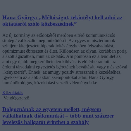
Hana György: „Méltóságot, tekintélyt kell adni az
oktatásról szóló közbeszédnek”
Az új kormány az elődökétől merőben eltérő kommunikációs
stratégiával kezdte meg működését. Az egyes minisztériumok
szintjére kiterjesztett hiperaktivitás érezhetően felszabadulást,
optimizmust ébresztett és éltet. Különösen az olyan, korábban porig
alázott ágazatban, mint az oktatás. Ám pontosan ez a lendület az,
ami egy újabb megkerülhetetlen kihívást is előtérbe rántott: az
érdemi társadalmi egyeztetés ígéretének beváltását, vagy más szóval
„kényszerét”. Ennek, az amúgy pozitív stressznek a kezeléséhez
igyekszem az alábbiakban szempontokat adni. Hana György
humánökológus, közoktatási vezető véleménycikke.
Közoktatás
Vendégszerző
Dolgoznának az egyetem mellett, mégsem
vállalhatnak diákmunkát – több mint százezer
levelezős hallgatót érinthet a szabály