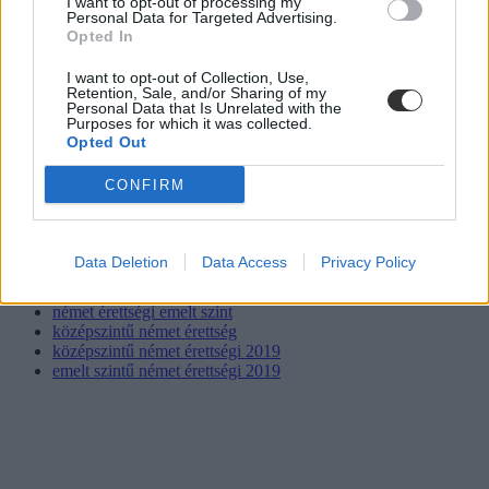
I want to opt-out of processing my
Personal Data for Targeted Advertising.
Opted In
I want to opt-out of Collection, Use,
Retention, Sale, and/or Sharing of my
német érettségi 2019
Personal Data that Is Unrelated with the
német
Purposes for which it was collected.
idegen nyelvi érettségi
Opted Out
idegen nyelv
németérettségi
CONFIRM
emelt szintű német érettségi
német érettségi középszint
német nyelvvizsga
középszintű nyelvi érettségi
Data Deletion
Data Access
Privacy Policy
idegen nyelvi érettségi 2019
németérettségi 2019
német érettségi emelt szint
középszintű német érettség
középszintű német érettségi 2019
emelt szintű német érettségi 2019