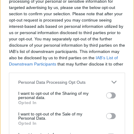
És ami a legfontosabb: az írásbeli után nálunk nézhetitek át először
processing of your personal or sensitive information for
a szaktanárok által kidolgozott, nem hivatalos megoldásokat.
targeted advertising by us, please use the below opt-out
section to confirm your selection. Please note that after your
Délutánonként arról olvashattok, hogy mit gondolnak a tanárok és
opt-out request is processed you may continue seeing
a vizsgázók a feladatsorokról, és persze ti is leírhatjátok
interest-based ads based on personal information utilized by
véleményeteket kommentben, sőt a szaktanároktól is kérdezhettek.
us or personal information disclosed to third parties prior to
Ha elsőként szeretnétek megkapni a megoldásokat,
lájkoljátok
your opt-out. You may separately opt-out of the further
Facebook-oldalunkat
,
itt pedig feliratkozhattok hírlevelünkre
. A
disclosure of your personal information by third parties on the
2019-es érettségiről
itt találjátok legfrissebb cikkeinket.
IAB’s list of downstream participants. This information may
also be disclosed by us to third parties on the
IAB’s List of
Downstream Participants
that may further disclose it to other
third parties.
Personal Data Processing Opt Outs
I want to opt-out of the Sharing of my
personal data.
Opted In
I want to opt-out of the Sale of my
Personal Data.
Opted In