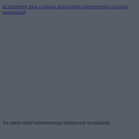
Itt nézhetitek meg a tegnapi középszintű németérettségi hivatalos
megoldásait
Az emelt szintű németérettségi feladatsorát itt találjátok: