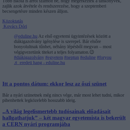
Több iskola is arról számolt be, hogy megérkeztek a tankönyvek,
zajlik azok átvétele és rendszerezése, hogy a szeptemberi
becsengetésre minden készen álljon.
Közoktatás
Kovács Dóri
@eduline.hu
Az első egyetemi ügyintézések között a
diákigazolvány igénylése is szerepel. Bár elsőre
bonyolultnak tűnhet, néhány lépésből megvan – most
végigvezetünk titeket a teljes folyamaton.😉
#diákigazolvány
#egyetem
#neptun
#eduline
#foryou
♬ eredeti hang - eduline.hu
Itt a pontos dátum: ekkor lesz az őszi szünet
Bár a nyári szünetnek még nincs vége, már most lehet tudni, mikor
pihenhettek legközelebb hosszabb ideig.
„A világ legelismertebb tudósainak előadásait
hallgathatjuk” – két magyar egyetemista is bekerült
a CERN nyári programjába