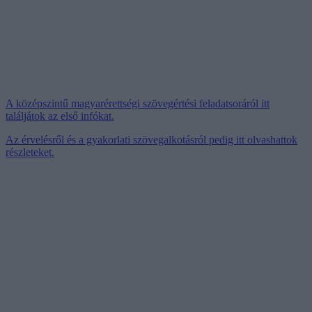
A középszintű magyarérettségi szövegértési feladatsoráról itt
találjátok az első infókat.
Az érvelésről és a gyakorlati szövegalkotásról pedig itt olvashattok
részleteket.