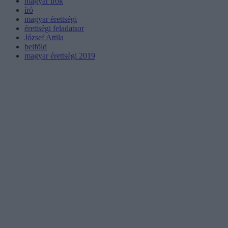
magyar írók
író
magyar érettségi
érettségi feladatsor
József Attila
belföld
magyar érettségi 2019