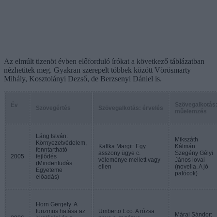
Az elmúlt tizenöt évben előforduló írókat a következő táblázatban
nézhetitek meg. Gyakran szerepelt többek között Vörösmarty
Mihály, Kosztolányi Dezső, de Berzsenyi Dániel is.
Szövegalkotás
Év
Szövegértés
Szövegalkotás: érvelés
műelemzés
Láng István:
Mikszáth
Környezetvédelem,
Kaffka Margit: Egy
Kálmán:
fenntartható
asszony ügye c.
Szegény Gélyi
2005
fejlődés
véleménye mellett vagy
János lovai
(Mindentudás
ellen
(novella, A jó
Egyeteme
palócok)
előadás)
Horn Gergely: A
turizmus hatása az
Umberto Eco: A rózsa
Márai Sándor: