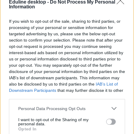
A digilektus
Eduline desktop -
Do Not Process My Personal
Márai Sándor: 42. Az
Information
olvasásról. Füveskönyv
Bródy Sándor:
hatása az írásbeli
(részlet) kapcsán a
Kaál Samu
2014
és a szóbeli
lassú olvasás
(novella)
kommunikációra
mozgalmáról
If you wish to opt-out of the sale, sharing to third parties, or
egy kérdőíves
processing of your personal or sensitive information for
vizsgálat alapján
targeted advertising by us, please use the below opt-out
section to confirm your selection. Please note that after your
opt-out request is processed you may continue seeing
Grendel Lajos: A
Részlet Seneca
Bodor Ádám:
modern magyar
leveleiből - érvelés "az
Állatkert
interest-based ads based on personal information utilized by
2015
irodalom története.
idő a miénk" témában
(novella)
us or personal information disclosed to third parties prior to
Bevezetés
your opt-out. You may separately opt-out of the further
disclosure of your personal information by third parties on the
IAB’s list of downstream participants. This information may
Csoóri Sándor: Nomád
Tamási Áron:
Moravcsik Gyula:
also be disclosed by us to third parties on the
IAB’s List of
napló részlete kapcsán
Szerencsés
Miről vallanak a
2016
a kérdezni tudás
Gyurka
Downstream Participants
that may further disclose it to other
papiruszok?
szerepéről, értékéről
(elbeszélés)
third parties.
Personal Data Processing Opt Outs
I want to opt-out of the Sharing of my
personal data.
Opted In