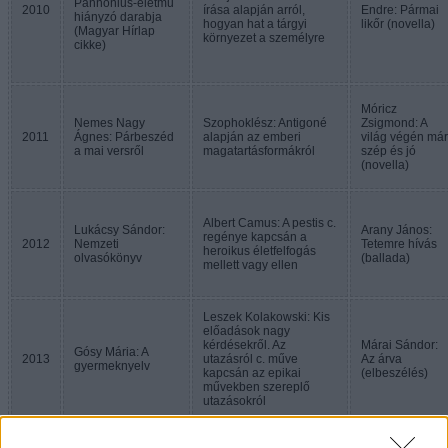
Pannonius-életmű
2010
írása alapján arról,
Endre: Pármai
hiányzó darabja
hogyan hat a tárgyi
likőr (novella)
(Magyar Hírlap
környezet a személyre
cikke)
Móricz
Nemes Nagy
Szophoklész: Antigoné
Zsigmond: A
2011
Ágnes: Párbeszéd
alapján az emberi
világ végén már
a mai versről
magatartásformákról
szép és jó
(novella)
Albert Camus: A pestis c.
Lukácsy Sándor:
Arany János:
regénye kapcsán a
2012
Nemzeti
Tetemre hívás
heroikus életfelfogás
olvasókönyv
(ballada)
mellett vagy ellen
Leszek Kolakowski: Kis
előadások nagy
kérdésekről. Az
Márai Sándor:
Gósy Mária: A
2013
utazásról c. műve
Az árva
gyermeknyelv
kapcsán az epikai
(elbeszélés)
művekben szereplő
utazásokról
Veszelszki Ágnes: