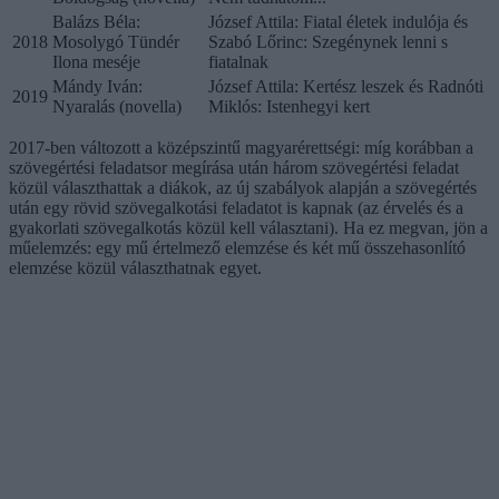
Balázs Béla:
József Attila: Fiatal életek indulója és
2018
Mosolygó Tündér
Szabó Lőrinc: Szegénynek lenni s
Ilona meséje
fiatalnak
Mándy Iván:
József Attila: Kertész leszek és Radnóti
2019
Nyaralás (novella)
Miklós: Istenhegyi kert
2017-ben változott a középszintű magyarérettségi: míg korábban a
szövegértési feladatsor megírása után három szövegértési feladat
közül választhattak a diákok, az új szabályok alapján a szövegértés
után egy rövid szövegalkotási feladatot is kapnak (az érvelés és a
gyakorlati szövegalkotás közül kell választani). Ha ez megvan, jön a
műelemzés: egy mű értelmező elemzése és két mű összehasonlító
elemzése közül választhatnak egyet.