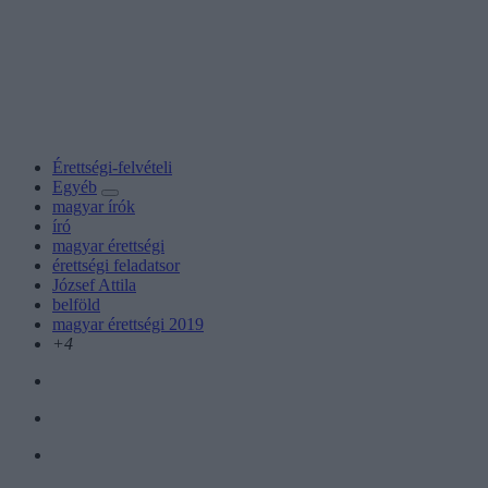
Érettségi-felvételi
Egyéb
magyar írók
író
magyar érettségi
érettségi feladatsor
József Attila
belföld
magyar érettségi 2019
+4