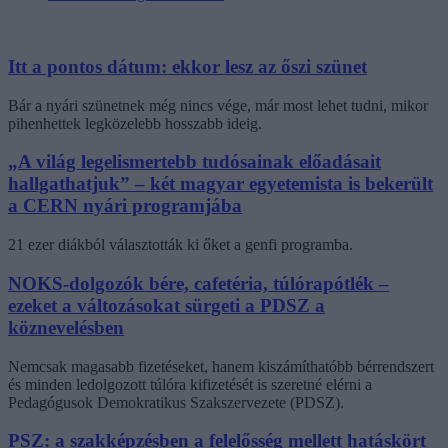
Itt a pontos dátum: ekkor lesz az őszi szünet
Bár a nyári szünetnek még nincs vége, már most lehet tudni, mikor
pihenhettek legközelebb hosszabb ideig.
„A világ legelismertebb tudósainak előadásait
hallgathatjuk” – két magyar egyetemista is bekerült
a CERN nyári programjába
21 ezer diákból választották ki őket a genfi programba.
NOKS-dolgozók bére, cafetéria, túlórapótlék –
ezeket a változásokat sürgeti a PDSZ a
köznevelésben
Nemcsak magasabb fizetéseket, hanem kiszámíthatóbb bérrendszert
és minden ledolgozott túlóra kifizetését is szeretné elérni a
Pedagógusok Demokratikus Szakszervezete (PDSZ).
PSZ: a szakképzésben a felelősség mellett hatáskört