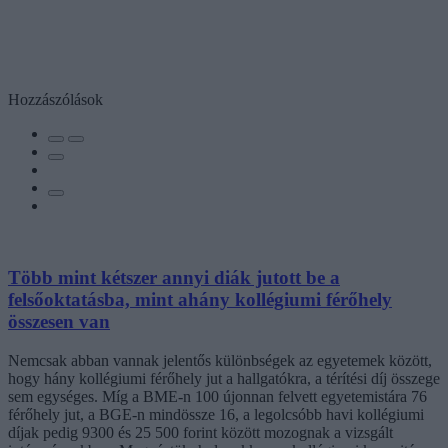
Hozzászólások
Több mint kétszer annyi diák jutott be a
felsőoktatásba, mint ahány kollégiumi férőhely
összesen van
Nemcsak abban vannak jelentős különbségek az egyetemek között,
hogy hány kollégiumi férőhely jut a hallgatókra, a térítési díj összege
sem egységes. Míg a BME-n 100 újonnan felvett egyetemistára 76
férőhely jut, a BGE-n mindössze 16, a legolcsóbb havi kollégiumi
díjak pedig 9300 és 25 500 forint között mozognak a vizsgált