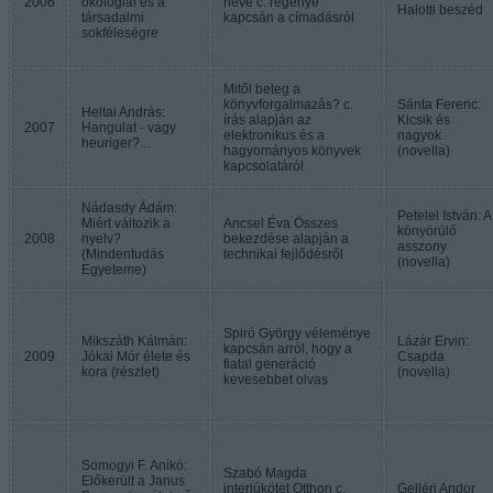
2006
ökológiai és a
neve c. regénye
Halotti beszéd
társadalmi
kapcsán a címadásról
sokféleségre
Mitől beteg a
könyvforgalmazás? c.
Sánta Ferenc:
Heltai András:
írás alapján az
Kicsik és
2007
Hangulat - vagy
elektronikus és a
nagyok
heuriger?...
hagyományos könyvek
(novella)
kapcsolatáról
Nádasdy Ádám:
Petelei István: A
Miért változik a
Ancsel Éva Összes
könyörülő
2008
nyelv?
bekezdése alapján a
asszony
(Mindentudás
technikai fejlődésről
(novella)
Egyeteme)
Spiró György véleménye
Mikszáth Kálmán:
Lázár Ervin:
kapcsán arról, hogy a
2009
Jókai Mór élete és
Csapda
fiatal generáció
kora (részlet)
(novella)
kevesebbet olvas
Somogyi F. Anikó:
Szabó Magda
Előkerült a Janus
interjúkötet Otthon c.
Gelléri Andor