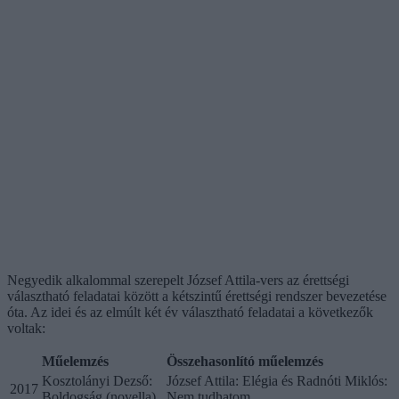
Negyedik alkalommal szerepelt József Attila-vers az érettségi
választható feladatai között a kétszintű érettségi rendszer bevezetése
óta. Az idei és az elmúlt két év választható feladatai a következők
voltak:
Műelemzés
Összehasonlító műelemzés
Kosztolányi Dezső:
József Attila: Elégia és Radnóti Miklós:
2017
Boldogság (novella)
Nem tudhatom...