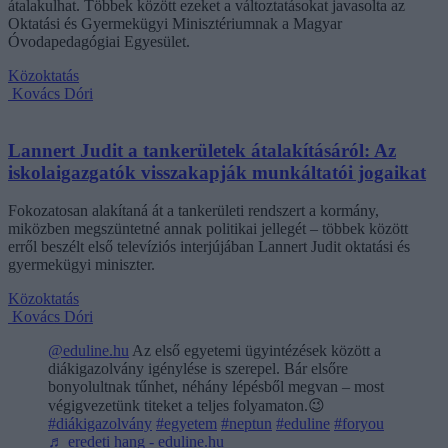
átalakulhat. Többek között ezeket a változtatásokat javasolta az
Oktatási és Gyermekügyi Minisztériumnak a Magyar
Óvodapedagógiai Egyesület.
Közoktatás
Kovács Dóri
Lannert Judit a tankerületek átalakításáról: Az
iskolaigazgatók visszakapják munkáltatói jogaikat
Fokozatosan alakítaná át a tankerületi rendszert a kormány,
miközben megszüntetné annak politikai jellegét – többek között
erről beszélt első televíziós interjújában Lannert Judit oktatási és
gyermekügyi miniszter.
Közoktatás
Kovács Dóri
@eduline.hu
Az első egyetemi ügyintézések között a
diákigazolvány igénylése is szerepel. Bár elsőre
bonyolultnak tűnhet, néhány lépésből megvan – most
végigvezetünk titeket a teljes folyamaton.😉
#diákigazolvány
#egyetem
#neptun
#eduline
#foryou
♬ eredeti hang - eduline.hu