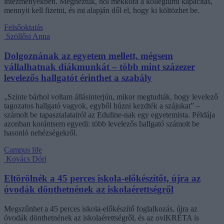
intézményekben. Megnéztük, hol mekkora a kollégiumi kapacitás,
mennyit kell fizetni, és mi alapján dől el, hogy ki költözhet be.
Felsőoktatás
Szöllősi Anna
Dolgoznának az egyetem mellett, mégsem
vállalhatnak diákmunkát – több mint százezer
levelezős hallgatót érinthet a szabály
„Szinte bárhol voltam állásinterjún, mikor megtudták, hogy levelező
tagozatos hallgató vagyok, egyből húzni kezdték a szájukat” –
számolt be tapasztalatairól az Eduline-nak egy egyetemista. Példája
azonban korántsem egyedi: több levelezős hallgató számolt be
hasonló nehézségekről.
Campus life
Kovács Dóri
Eltörölnék a 45 perces iskola-előkészítőt, újra az
óvodák dönthetnének az iskolaérettségről
Megszűnhet a 45 perces iskola-előkészítő foglalkozás, újra az
óvodák dönthetnének az iskolaérettségről, és az oviKRÉTA is