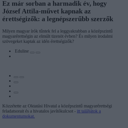
Ez már sorban a harmadik év, hogy
József Attila-művet kapnak az
érettségizők: a legnépszerűbb szerzők
Milyen magyar írók tűntek fel a leggyakrabban a középszintű
magyarérettségin az elmúlt tizenöt évben? És milyen irodalmi
szövegeket kaptak az idén érettségizők?
Eduline
Közzétette az Oktatási Hivatal a középszintű magyarérettségi
feladatsorait és a hivatalos javítókulcsot -
itt találjátok a
dokumentumokat.