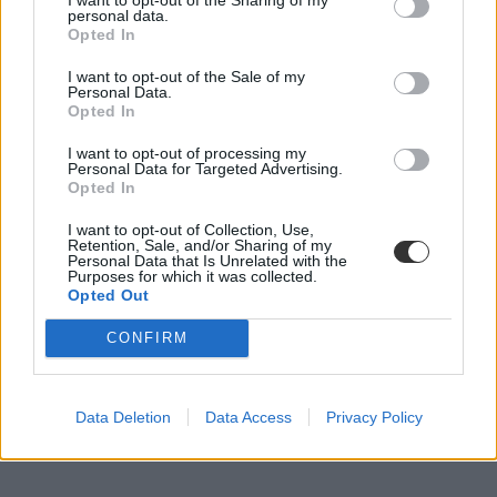
personal data.
Opted In
I want to opt-out of the Sale of my
Egyre több szervezet csatlakozik a
Personal Data.
Történelemtanárok Egyletének akciójához
Opted In
I want to opt-out of processing my
Ismerd meg az Emberi Jogok Nyilatkozatát! címmel indított
Personal Data for Targeted Advertising.
kezdeményezést Történelemtanárok Egylete, már a Centropa, a
Opted In
PDSZ és a Magyar ENSZ Társaság is csatlakozott a felhíváshoz.
I want to opt-out of Collection, Use,
Közoktatás
Retention, Sale, and/or Sharing of my
Eduline
Personal Data that Is Unrelated with the
Purposes for which it was collected.
Opted Out
CONFIRM
Data Deletion
Data Access
Privacy Policy