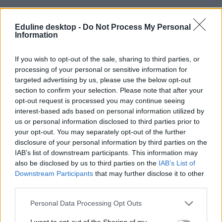
Eduline desktop -
Do Not Process My Personal
Information
If you wish to opt-out of the sale, sharing to third parties, or
processing of your personal or sensitive information for
#Történelemtanárok Egylte
targeted advertising by us, please use the below opt-out
section to confirm your selection. Please note that after your
opt-out request is processed you may continue seeing
interest-based ads based on personal information utilized by
us or personal information disclosed to third parties prior to
your opt-out. You may separately opt-out of the further
Történelemtanárok Egylete: kell-e külön etika
disclosure of your personal information by third parties on the
tantárgy?
IAB’s list of downstream participants. This information may
also be disclosed by us to third parties on the
IAB’s List of
A TTE szerint korábban is volt erkölcsi nevelés az iskolákban,
hiszen az osztályfőnöki órák, a közösségi programok, az iskola
Downstream Participants
that may further disclose it to other
mindennapi működése és a pedagógusok személyes példája is ezt a
third parties.
célt szolgálta.
Personal Data Processing Opt Outs
Közoktatás
Kurucz-Gáspár Tünde
I want to opt-out of the Sharing of my