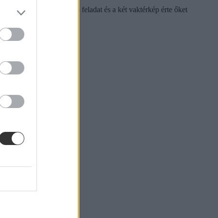
a nyugdíjrendszerről szóló feladat és a két vaktérkép érte őket