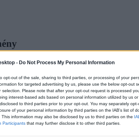
mény
esktop -
Do Not Process My Personal Information
sök a középszintű töriérettségiről
to opt-out of the sale, sharing to third parties, or processing of your per
formation for targeted advertising by us, please use the below opt-out s
ja volt a legnépszerűbb esszéfeladat - mondták az eduline által megkér
r selection. Please note that after your opt-out request is processed y
eing interest-based ads based on personal information utilized by us or
disclosed to third parties prior to your opt-out. You may separately opt-
losure of your personal information by third parties on the IAB’s list of
. This information may also be disclosed by us to third parties on the
IA
Participants
that may further disclose it to other third parties.
nten vizsgázóknak