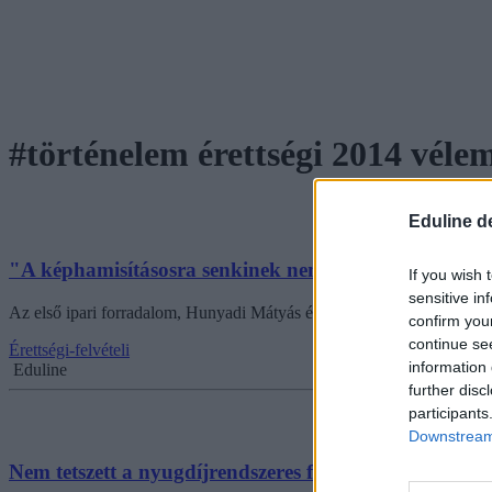
#történelem érettségi 2014 véle
Eduline d
"A képhamisításosra senkinek nem volt ötlete" - végző
If you wish 
sensitive in
Az első ipari forradalom, Hunyadi Mátyás és Nagy Imre '56-os politiká
confirm you
continue se
Érettségi-felvételi
information 
Eduline
further disc
participants
Downstream 
Nem tetszett a nyugdíjrendszeres feladat az emelt szi