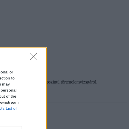
sonal or
ection to
dezett érettségizők a középszintű történelemvizsgáról.
ou may
 personal
out of the
 downstream
B’s List of