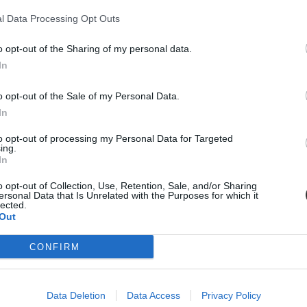
 megkérdezett diákoknak, az első részt viszont nehéznek tartották, főleg 
l Data Processing Opt Outs
o opt-out of the Sharing of my personal data.
In
o opt-out of the Sale of my Personal Data.
In
to opt-out of processing my Personal Data for Targeted
ing.
In
o opt-out of Collection, Use, Retention, Sale, and/or Sharing
ersonal Data that Is Unrelated with the Purposes for which it
lected.
Out
CONFIRM
Data Deletion
Data Access
Privacy Policy