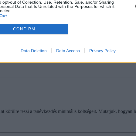
o opt-out of Collection, Use, Retention, Sale, and/or Sharing
ersonal Data that Is Unrelated with the Purposes for which it
lected.
Out
CONFIRM
asztóvédelem
at és tornaruhákat vizsgált a Nemzeti Fogyasztóvédelmi Hatóság (NFH), a
Data Deletion
Data Access
Privacy Policy
t körülre teszi a tanévkezdés minimális költségeit. Mutatjuk, hogyan le