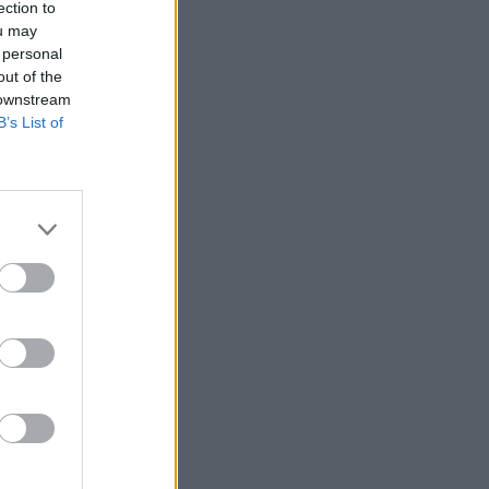
ection to
ou may
 personal
out of the
 downstream
B’s List of