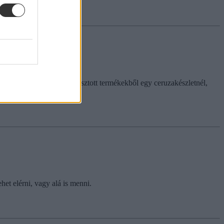
 szúrópróbaszerűen kiválasztott termékekből egy ceruzakészletnél,
het elérni, vagy alá is menni.