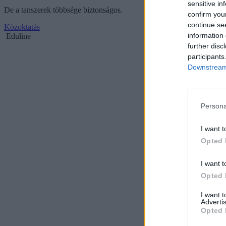
sensitive in
De a tanszerek többsége biztonságos.
confirm you
continue se
Közoktatás
information 
Eduline
further disc
participants
Downstream 
Persona
I want t
Opted 
I want t
Opted 
I want 
Advertis
Opted 