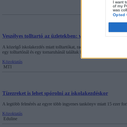
I want t
of my P
was col
Opted 
Veszélyes tolltartó az üzletekben: vizsgálódott a fogy
A közelgő iskolakezdés miatt tolltartókat, radírokat, színes ceruzák
egy tolltartónál és egy tornaruhánál találtak hibákat.
Közoktatás
MTI
Tízezreket is lehet spórolni az iskolakezdéskor
A legtöbb felmérés az egyre több ingyenes tankönyv miatt 15 ezer forin
Közoktatás
Eduline