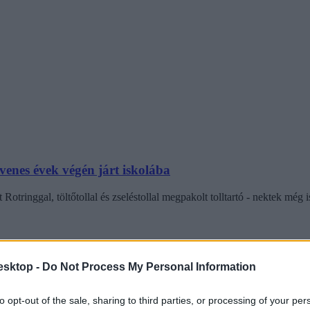
venes évek végén járt iskolába
Rotringgal, töltőtollal és zseléstollal megpakolt tolltartó - nektek még
esktop -
Do Not Process My Personal Information
to opt-out of the sale, sharing to third parties, or processing of your per