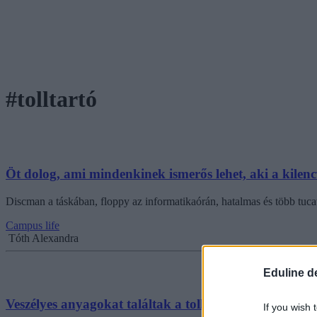
#tolltartó
Öt dolog, ami mindenkinek ismerős lehet, aki a kilenc
Discman a táskában, floppy az informatikaórán, hatalmas és több tucat 
Campus life
Tóth Alexandra
Eduline d
Veszélyes anyagokat találtak a tolltartókban
If you wish 