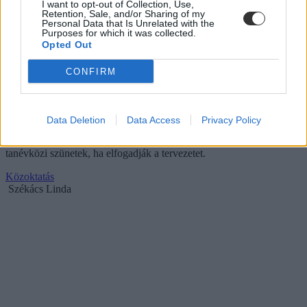
I want to opt-out of Collection, Use,
Retention, Sale, and/or Sharing of my
Personal Data that Is Unrelated with the
Purposes for which it was collected.
Opted Out
CONFIRM
Ekkor lehetnek a tanítási szünetek a 2025/26-os
tanévben
A hétvége folyamán nyilvánosságra hozta a Belügyminisztérium a
Data Deletion
Data Access
Privacy Policy
2025/26-os tanév rendje tervezetét. Bár ez még nem végleges -
július 7-ig lehet véleményezni - mutatjuk, hogyan alakulhatnak a
tanévközi szünetek, ha elfogadják a tervezetet.
Közoktatás
Székács Linda