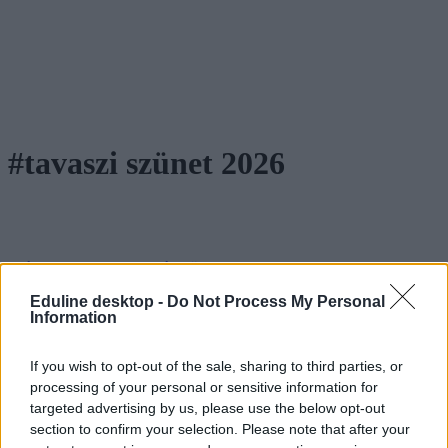
#tavaszi szünet 2026
Mikor lesz a tavaszi szünet 2026-ban?
Eduline desktop -
Do Not Process My Personal
2026-ban tavalyhoz képest egy kicsivel korábban kezdődik a tavaszi
Information
szünet. Mutatjuk a pontos dátumot.
Közoktatás
If you wish to opt-out of the sale, sharing to third parties, or
Kurucz-Gáspár Tünde
processing of your personal or sensitive information for
targeted advertising by us, please use the below opt-out
section to confirm your selection. Please note that after your