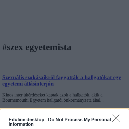
#szex egyetemista
Szexuális szokásaikról faggatták a hallgatókat egy
egyetemi állásinterjún
Kínos interjúkérdéseket kaptak azok a hallgatók, akik a
Bournemouthi Egyetem hallgatói önkormányzata által...
Felsőoktatás
Eduline
Eduline desktop -
Do Not Process My Personal
Information