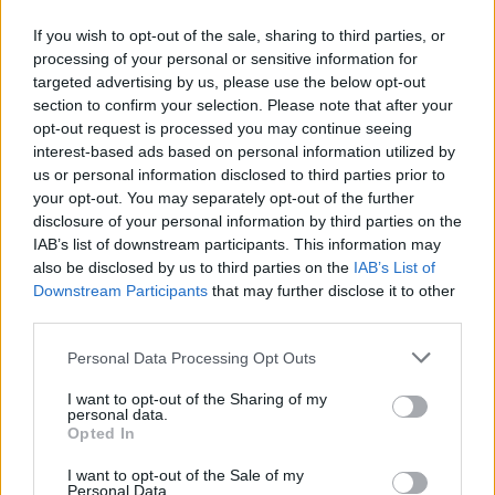
If you wish to opt-out of the sale, sharing to third parties, or
Pikáns egyetemi rangsorral lepte meg a világot egy
processing of your personal or sensitive information for
diákoldal
targeted advertising by us, please use the below opt-out
section to confirm your selection. Please note that after your
University of Roehampton, Liverpool Hope University, Open
opt-out request is processed you may continue seeing
University - ezek az egyetemek vezetik a legfrissebb brit...
interest-based ads based on personal information utilized by
Felsőoktatás
us or personal information disclosed to third parties prior to
Eduline
your opt-out. You may separately opt-out of the further
disclosure of your personal information by third parties on the
IAB’s list of downstream participants. This information may
also be disclosed by us to third parties on the
IAB’s List of
Downstream Participants
that may further disclose it to other
third parties.
Personal Data Processing Opt Outs
I want to opt-out of the Sharing of my
personal data.
Opted In
I want to opt-out of the Sale of my
Personal Data.