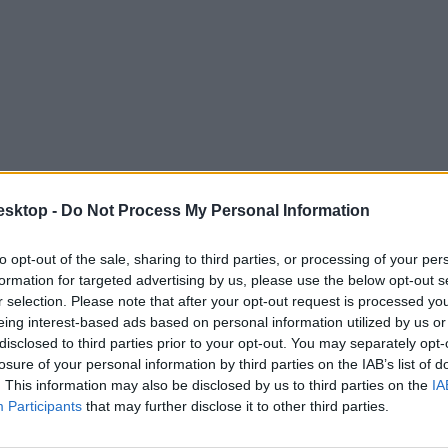
esktop -
Do Not Process My Personal Information
pszerűbb szakok tavaly a pótfelvételin
to opt-out of the sale, sharing to third parties, or processing of your per
formation for targeted advertising by us, please use the below opt-out s
suk, hány diákot vettek fel tavaly, ezek közül hányan kerültek be állam
r selection. Please note that after your opt-out request is processed y
eing interest-based ads based on personal information utilized by us or
disclosed to third parties prior to your opt-out. You may separately opt-
losure of your personal information by third parties on the IAB’s list of
. This information may also be disclosed by us to third parties on the
IA
Participants
that may further disclose it to other third parties.
gsem ugrott meg a jelentkezők száma