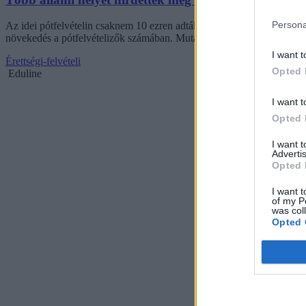
Persona
Az idei pótfelvételin csaknem 10 ezren adták be a jelentkezésüket va
növekedés a pótfelvételizők számában. Mutatjuk a korábbi évek statisz
I want t
Érettségi-felvételi
Opted 
Eduline
I want t
Opted 
I want 
Advertis
Opted 
I want t
of my P
was col
Opted 