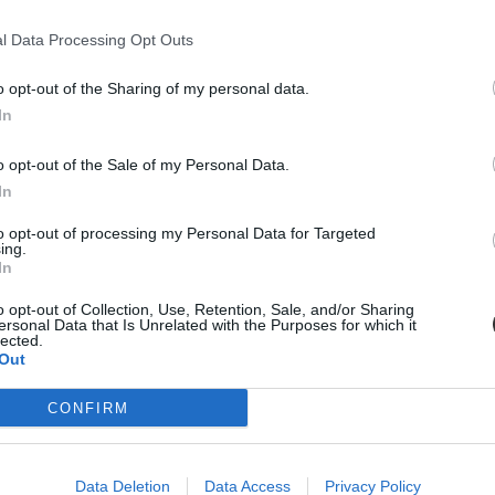
l Data Processing Opt Outs
lamely egyetemre vagy főiskolára. Bár idén jóval több intézmény hirdete
tikáit.
o opt-out of the Sharing of my personal data.
In
o opt-out of the Sale of my Personal Data.
In
to opt-out of processing my Personal Data for Targeted
ing.
In
o opt-out of Collection, Use, Retention, Sale, and/or Sharing
ersonal Data that Is Unrelated with the Purposes for which it
lected.
Out
CONFIRM
Data Deletion
Data Access
Privacy Policy