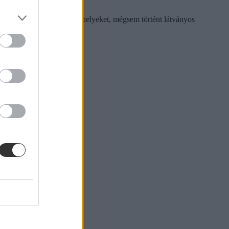
tt meg állami ösztöndíjas helyeket, mégsem történt látványos