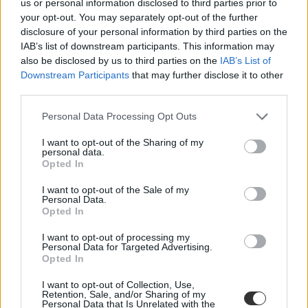
us or personal information disclosed to third parties prior to
your opt-out. You may separately opt-out of the further
disclosure of your personal information by third parties on the
IAB’s list of downstream participants. This information may
also be disclosed by us to third parties on the
IAB’s List of
Downstream Participants
that may further disclose it to other
third parties.
Több száz iskolában tagadták meg a munkát a
Personal Data Processing Opt Outs
tanárok, országszerte tüntettek a diákokkal és a
szülőkkel
I want to opt-out of the Sharing of my
personal data.
Opted In
Országszerte több száz iskolában sztrájkoltak vagy kezdtek polgári
engedetlenségi akcióba tanárok, béremelést és a sztrájkjog
I want to opt-out of the Sale of my
visszaadását követelve, na meg tiltakozva a pedagógusok
Personal Data.
megfélemlítése ellen. Budapesten és vidéki nagyvárosokban
Opted In
többezres megmozdulásokat tartottak: reggel több mint 11 ezer
szülő, tanár és diák alkotott élőláncot a Keleti pályaudvar és a Széll
I want to opt-out of processing my
Kálmán tér között. Délután és este hídfoglalás, tüntetés lesz.
Personal Data for Targeted Advertising.
Opted In
Közoktatás
Eduline
I want to opt-out of Collection, Use,
Retention, Sale, and/or Sharing of my
Personal Data that Is Unrelated with the