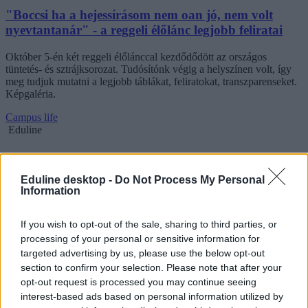
"Boccsi ha a hejessírásom nem oan jó, nem volt
nyevtantanár" - a reggeli élőlánc legjobb feliratai
Október 5-én két reggeli élőlánccal kezdődődött az országos
tüntetés- és sztrájksorozat. Tudósítónk végig a helyszínen volt, így
meg tudjuk mutatni a legjobb táblákat, feliratokat, transzparenseket.
Képgaléria.
Campus life
Eduline
Eduline desktop -
Do Not Process My Personal
Information
If you wish to opt-out of the sale, sharing to third parties, or
processing of your personal or sensitive information for
targeted advertising by us, please use the below opt-out
section to confirm your selection. Please note that after your
opt-out request is processed you may continue seeing
interest-based ads based on personal information utilized by