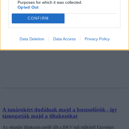
Purposes for which it was collected.
Opted Out
CONFIRM
Data Deletion
Data Access
Privacy Policy
A tanárokért dudálnak majd a buszsofőrök - így
támogatják majd a tiltakozókat
Az oktatási tiltakozás mellé állt a BKV-nál működő Egységes