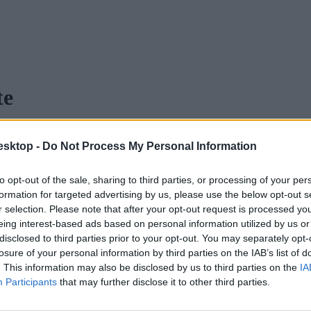
te
esktop -
Do Not Process My Personal Information
 2015-ben
to opt-out of the sale, sharing to third parties, or processing of your per
formation for targeted advertising by us, please use the below opt-out s
nevelési államtitkársága pénteken, a megbeszélésen a nem pedagógus mu
r selection. Please note that after your opt-out request is processed y
eing interest-based ads based on personal information utilized by us or
disclosed to third parties prior to your opt-out. You may separately opt-
losure of your personal information by third parties on the IAB’s list of
. This information may also be disclosed by us to third parties on the
IA
Participants
that may further disclose it to other third parties.
 szakszervezet