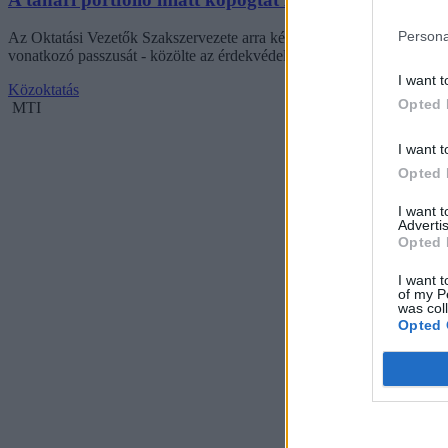
Persona
Az Oktatási Vezetők Szakszervezete arra kéri a kormányt, hogy vizsgál
vonatkozó passzusát - közölte az érdekvédelmi szervezet elnöke szerd
I want t
Közoktatás
Opted 
MTI
I want t
Opted 
I want 
Advertis
Opted 
I want t
of my P
was col
Opted 