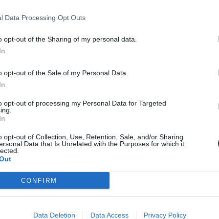
l Data Processing Opt Outs
ja felül a pedagógus-életpályamodellhez illeszkedő minősítés jelenlegi
án.
o opt-out of the Sharing of my personal data.
In
o opt-out of the Sale of my Personal Data.
In
to opt-out of processing my Personal Data for Targeted
ing.
In
o opt-out of Collection, Use, Retention, Sale, and/or Sharing
ersonal Data that Is Unrelated with the Purposes for which it
lected.
Out
CONFIRM
Data Deletion
Data Access
Privacy Policy