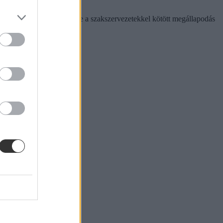
 szabályozását, és tartsa be a szakszervezetekkel kötött megállapodás