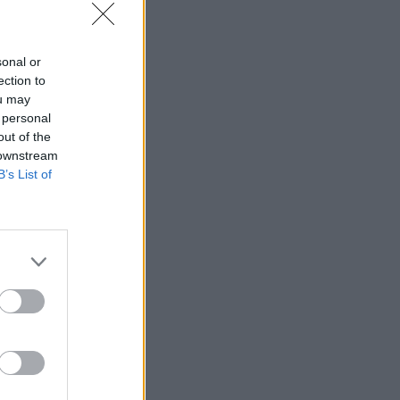
re.
sonal or
ection to
ou may
 personal
out of the
 downstream
B’s List of