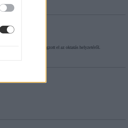
sról
l nagy újdonság nem hangzott el az oktatás helyzetéről.