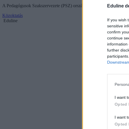
A Pedagógusok Szakszervezete (PSZ) országos tüntetést szervez 2022.
Eduline d
Közoktatás
If you wish 
Eduline
sensitive in
confirm you
continue se
information 
further disc
participants
Downstream 
Persona
I want t
Opted 
I want t
Opted 