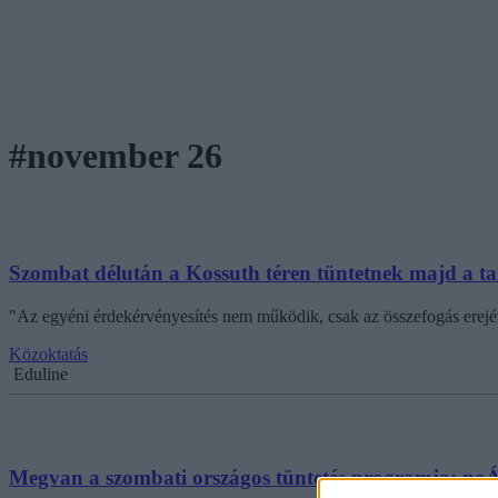
#november 26
Szombat délután a Kossuth téren tüntetnek majd a ta
"Az egyéni érdekérvényesítés nem működik, csak az összefogás erejév
Közoktatás
Eduline
Megvan a szombati országos tüntetés programja: noÁr 