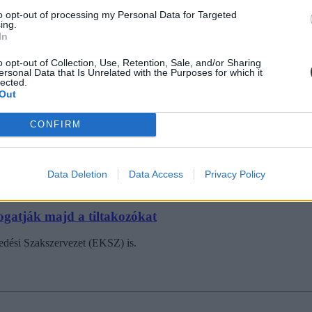
to opt-out of processing my Personal Data for Targeted
ing.
In
o opt-out of Collection, Use, Retention, Sale, and/or Sharing
ersonal Data that Is Unrelated with the Purposes for which it
lected.
tést adni?" - ilyen volt a parlamenti vitanap az oktatá
Out
itanapon, amelyet az ellenzéki pártok képviselői kezdeményeztek. És aho
CONFIRM
Data Deletion
Data Access
Privacy Policy
ogatják majd a tiltakozókat
edési Szakszervezet (EKSZ) is.