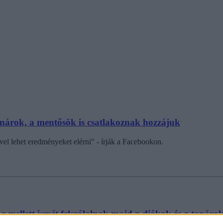
nárok, a mentősök is csatlakoznak hozzájuk
el lehet eredményeket elérni" - írják a Facebookon.
mellett ismét felszólalnak majd a diákok és a tanárok