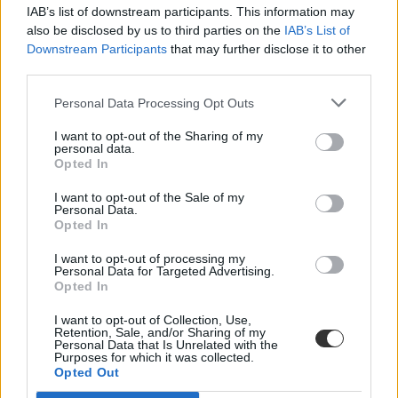
IAB’s list of downstream participants. This information may
also be disclosed by us to third parties on the
IAB’s List of
Downstream Participants
that may further disclose it to other
third parties.
Personal Data Processing Opt Outs
#nem elérhető a kifir
I want to opt-out of the Sharing of my
personal data.
Opted In
I want to opt-out of the Sale of my
Personal Data.
Opted In
Leálltak az Oktatási Hivatal oldalai, pedig pénteken
volt a középiskolai jelentkezés határideje
I want to opt-out of processing my
Personal Data for Targeted Advertising.
Opted In
Több óráig elérhetetlen volt pénteken az Oktatási Hivatal oldala,
beleértve a középiskolai jelentkezésre szolgáló felületet is - jelezte
I want to opt-out of Collection, Use,
több olvasónk. Meghosszabbították a jelentkezési határidőt.
Retention, Sale, and/or Sharing of my
Personal Data that Is Unrelated with the
Közoktatás
Purposes for which it was collected.
Eduline
Opted Out