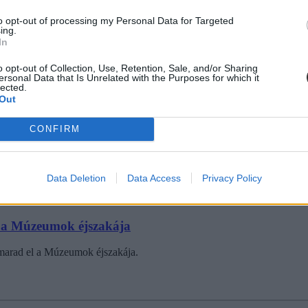
to opt-out of processing my Personal Data for Targeted
ing.
In
o opt-out of Collection, Use, Retention, Sale, and/or Sharing
ersonal Data that Is Unrelated with the Purposes for which it
lected.
t rakparton - ingyenes programajánló a hétvégére
Out
lkalmából.
CONFIRM
Data Deletion
Data Access
Privacy Policy
l a Múzeumok éjszakája
m marad el a Múzeumok éjszakája.