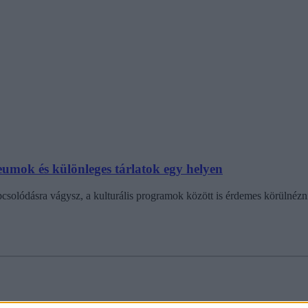
eumok és különleges tárlatok egy helyen
apcsolódásra vágysz, a kulturális programok között is érdemes körülnézn
anuár 22-én