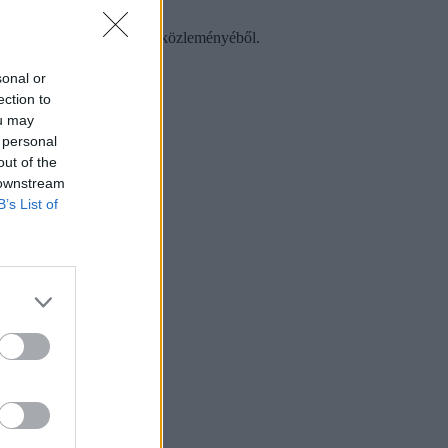
Múzeum MTI-hez eljuttatott közleményéből.
sonal or
ection to
ou may
 personal
out of the
 downstream
B’s List of