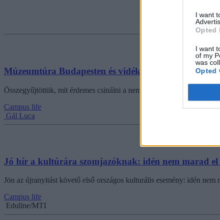
I want 
Advertis
Opted 
I want t
of my P
was col
Múzeumtúra Budapesten és vidéken, vagy séta a lezár
Opted 
Összegyűjtöttük, mit érdemes csinálni a nemzeti ünnep és a hétvége a
Campus life
Gál Luca
Jó hír a kultúrára szomjazóknak: idén nem marad e
Jön az újranyitást követő első országos kulturális esemény: idén ne
Campus life
Eduline/MTI