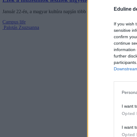
Eduline d
Január 22-én, a magyar kultúra napján több országos múzeum állandó 
Campus life
If you wish 
Palotás Zsuzsanna
sensitive in
confirm you
continue se
information 
further disc
participants
Downstream 
Persona
I want t
Opted 
I want t
Opted 