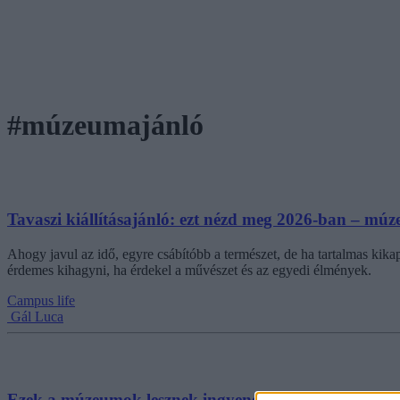
#múzeumajánló
Tavaszi kiállításajánló: ezt nézd meg 2026-ban – múz
Ahogy javul az idő, egyre csábítóbb a természet, de ha tartalmas kik
érdemes kihagyni, ha érdekel a művészet és az egyedi élmények.
Campus life
Gál Luca
Ezek a múzeumok lesznek ingyenesen látogathatók j