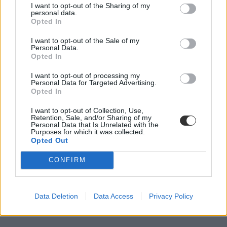
Campus life
I want to opt-out of the Sharing of my
personal data.
Tornyos Kata
Opted In
I want to opt-out of the Sale of my
Personal Data.
Opted In
Szuper kezdeményezés: így motiválják a diákokat,
hogy végigcsinálják a tanévet
I want to opt-out of processing my
Personal Data for Targeted Advertising.
Opted In
Különleges ajándékkal motiválják a diákokat a távoktatásban egy
Pest megyei településen.
I want to opt-out of Collection, Use,
Retention, Sale, and/or Sharing of my
Közoktatás
Personal Data that Is Unrelated with the
Eduline
Purposes for which it was collected.
Opted Out
CONFIRM
Data Deletion
Data Access
Privacy Policy