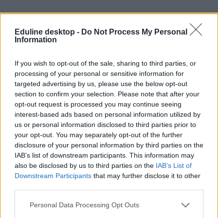
Eduline desktop -
Do Not Process My Personal
Information
If you wish to opt-out of the sale, sharing to third parties, or
processing of your personal or sensitive information for
#motiválás
targeted advertising by us, please use the below opt-out
section to confirm your selection. Please note that after your
opt-out request is processed you may continue seeing
interest-based ads based on personal information utilized by
us or personal information disclosed to third parties prior to
Legyél kreatív, sebezhető, hozd ki magadból a
your opt-out. You may separately opt-out of the further
maximumot – ezeket a Ted-előadásokat kár lenne
disclosure of your personal information by third parties on the
kihagyni
IAB’s list of downstream participants. This information may
also be disclosed by us to third parties on the
IAB’s List of
A TED Talk-ok olyan videók, melyekben szakértők tartanak
Downstream Participants
that may further disclose it to other
előadásokat az oktatásról, az üzleti életről, a tudományról, a
third parties.
technológiáról és a kreativitásról. Rengeteg ilyen előadás található
meg az interneten, most ezekből hoztunk nektek egy gyűjtést
Personal Data Processing Opt Outs
kikapcsolódás, tanulás vagy szórakozás gyanánt.