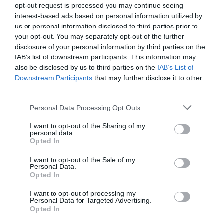
opt-out request is processed you may continue seeing
interest-based ads based on personal information utilized by
us or personal information disclosed to third parties prior to
Nesze neked puskázás - még a mobilnetet is
your opt-out. You may separately opt-out of the further
lekapcsolják a vizsgák alatt
disclosure of your personal information by third parties on the
IAB’s list of downstream participants. This information may
A szudáni hatóságok úgy döntöttek, lekapcsolják a mobilnet-
also be disclosed by us to third parties on the
IAB’s List of
szolgáltatást napi három órára, hogy megakadályozzák a
Downstream Participants
that may further disclose it to other
puskázásokat az egyetemi felvételi vizsgákon.
third parties.
Campus life
Eduline/MTI
Personal Data Processing Opt Outs
I want to opt-out of the Sharing of my
personal data.
Opted In
I want to opt-out of the Sale of my
Personal Data.
Opted In
I want to opt-out of processing my
Personal Data for Targeted Advertising.
Opted In