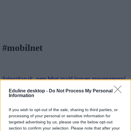
#mobilnet
Szigorítanak, nem lehet majd ingyen messengerezni
lenullázott mobilnettel
Eduline desktop -
Do Not Process My Personal
Information
Korábban több üzenetküldő alkalmazást is lehetett használni
kimerült mobilinternettel. Most ez a lehetőség megszűnik egy új
törvény miatt.
If you wish to opt-out of the sale, sharing to third parties, or
processing of your personal or sensitive information for
Campus life
Eduline
targeted advertising by us, please use the below opt-out
section to confirm your selection. Please note that after your