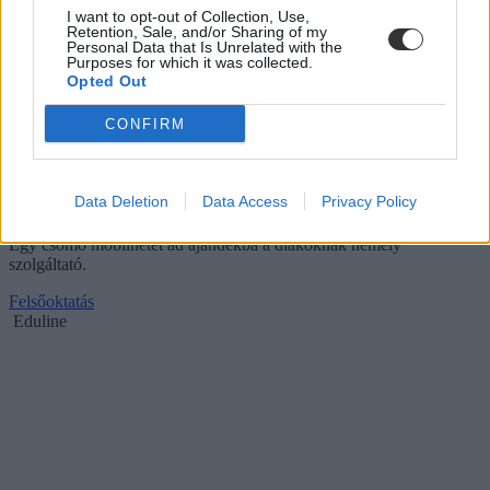
I want to opt-out of Collection, Use,
Retention, Sale, and/or Sharing of my
Personal Data that Is Unrelated with the
Purposes for which it was collected.
Opted Out
CONFIRM
Ezekről a diákkedvezményekről hallottatok már?
Data Deletion
Data Access
Privacy Policy
Egy csomó mobilnetet ad ajándékba a diákoknak némely
szolgáltató.
Felsőoktatás
Eduline